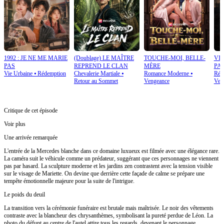
1992 : JE NE ME MARIE
(Doublage) LE MAÎTRE
TOUCHE-MOI, BELLE-
VIO
PAS
REPREND LE CLAN
MÈRE
PA
Vie Urbaine
⦁
Rédemption
Chevalerie Martiale
⦁
Romance Moderne
⦁
Rétr
Retour au Sommet
Vengeance
Ven
Critique de cet épisode
Voir plus
Une arrivée remarquée
L'entrée de la Mercedes blanche dans ce domaine luxueux est filmée avec une élégance rare.
La caméra suit le véhicule comme un prédateur, suggérant que ces personnages ne viennent
pas par hasard. La sculpture moderne et les jardins zen contrastent avec la tension visible
sur le visage de Mariette. On devine que derrière cette façade de calme se prépare une
tempête émotionnelle majeure pour la suite de l'intrigue.
Le poids du deuil
La transition vers la cérémonie funéraire est brutale mais maîtrisée. Le noir des vêtements
contraste avec la blancheur des chrysanthèmes, symbolisant la pureté perdue de Léon. La
photo du défunt au centre de l'autel attire tous les regards, devenant le personnage