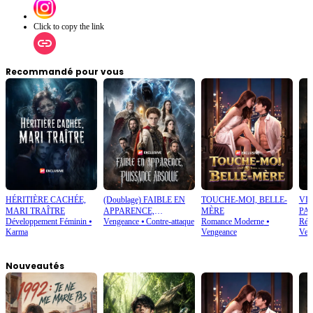
Click to copy the link
Recommandé pour vous
HÉRITIÈRE CACHÉE,
(Doublage) FAIBLE EN
TOUCHE-MOI, BELLE-
VIO
MARI TRAÎTRE
APPARENCE,
MÈRE
PA
Développement Féminin
⦁
Vengeance
⦁
Contre-attaque
Romance Moderne
⦁
Rétr
PUISSANCE ABSOLUE
Karma
Vengeance
Ven
Nouveautés