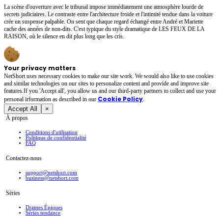
La scène d'ouverture avec le tribunal impose immédiatement une atmosphère lourde de
secrets judiciaires. Le contraste entre l'architecture froide et l'intimité tendue dans la voiture
crée un suspense palpable. On sent que chaque regard échangé entre André et Mariette
cache des années de non-dits. C'est typique du style dramatique de LES FEUX DE LA
RAISON, où le silence en dit plus long que les cris.
Your privacy matters
NetShort uses necessary cookies to make our site work. We would also like to use cookies
and similar technologies on our sites to personalize content and provide and improve site
features.If you 'Accept all', you allow us and our third-party partners to collect and use your
Cookie Policy
personal irformation as described in our
.
Accept All
×
À propos
Conditions d'utilisation
Politique de confidentialité
FAQ
Contactez-nous
support@netshort.com
business@netshort.com
Séries
Drames Épiques
Séries tendance