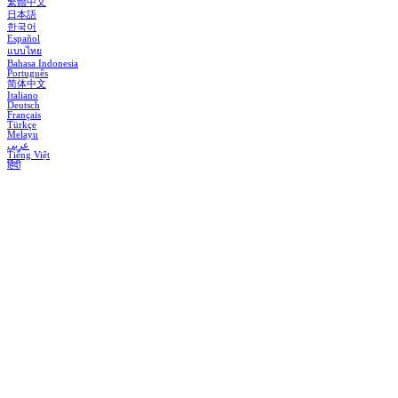
繁體中文
日本語
한국어
Español
แบบไทย
Bahasa Indonesia
Português
简体中文
Italiano
Deutsch
Français
Türkçe
Melayu
عربي
Tiếng Việt
हिंदी