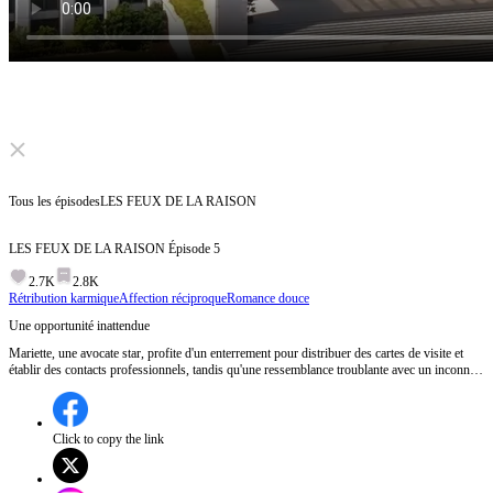
Click to unmute
Tous les épisodes
LES FEUX DE LA RAISON
LES FEUX DE LA RAISON
Épisode
5
2.7K
2.8K
Rétribution karmique
Affection réciproque
Romance douce
Une opportunité inattendue
Mariette, une avocate star, profite d'un enterrement pour distribuer des cartes de visite et
établir des contacts professionnels, tandis qu'une ressemblance troublante avec un inconnu
intrigue.Qui est cet inconnu qui ressemble tant à Mariette et comment leur rencontre va-t-
elle bouleverser leurs vies ?
Click to copy the link