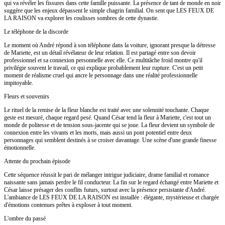
qui va révéler les fissures dans cette famille puissante. La présence de tant de monde en noir
suggère que les enjeux dépassent le simple chagrin familial. On sent que LES FEUX DE
LA RAISON va explorer les coulisses sombres de cette dynastie.
Le téléphone de la discorde
Le moment où André répond à son téléphone dans la voiture, ignorant presque la détresse
de Mariette, est un détail révélateur de leur relation. Il est partagé entre son devoir
professionnel et sa connexion personnelle avec elle. Ce multitâche froid montre qu'il
privilégie souvent le travail, ce qui explique probablement leur rupture. C'est un petit
moment de réalisme cruel qui ancre le personnage dans une réalité professionnelle
impitoyable.
Fleurs et souvenirs
Le rituel de la remise de la fleur blanche est traité avec une solennité touchante. Chaque
geste est mesuré, chaque regard pesé. Quand César tend la fleur à Mariette, c'est tout un
monde de politesse et de tension sous-jacente qui se joue. La fleur devient un symbole de
connexion entre les vivants et les morts, mais aussi un pont potentiel entre deux
personnages qui semblent destinés à se croiser davantage. Une scène d'une grande finesse
émotionnelle.
Attente du prochain épisode
Cette séquence réussit le pari de mélanger intrigue judiciaire, drame familial et romance
naissante sans jamais perdre le fil conducteur. La fin sur le regard échangé entre Mariette et
César laisse présager des conflits futurs, surtout avec la présence persistante d'André.
L'ambiance de LES FEUX DE LA RAISON est installée : élégante, mystérieuse et chargée
d'émotions contenues prêtes à exploser à tout moment.
L'ombre du passé