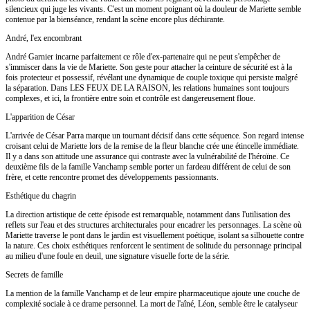
silencieux qui juge les vivants. C'est un moment poignant où la douleur de Mariette semble
contenue par la bienséance, rendant la scène encore plus déchirante.
André, l'ex encombrant
André Garnier incarne parfaitement ce rôle d'ex-partenaire qui ne peut s'empêcher de
s'immiscer dans la vie de Mariette. Son geste pour attacher la ceinture de sécurité est à la
fois protecteur et possessif, révélant une dynamique de couple toxique qui persiste malgré
la séparation. Dans LES FEUX DE LA RAISON, les relations humaines sont toujours
complexes, et ici, la frontière entre soin et contrôle est dangereusement floue.
L'apparition de César
L'arrivée de César Parra marque un tournant décisif dans cette séquence. Son regard intense
croisant celui de Mariette lors de la remise de la fleur blanche crée une étincelle immédiate.
Il y a dans son attitude une assurance qui contraste avec la vulnérabilité de l'héroïne. Ce
deuxième fils de la famille Vanchamp semble porter un fardeau différent de celui de son
frère, et cette rencontre promet des développements passionnants.
Esthétique du chagrin
La direction artistique de cette épisode est remarquable, notamment dans l'utilisation des
reflets sur l'eau et des structures architecturales pour encadrer les personnages. La scène où
Mariette traverse le pont dans le jardin est visuellement poétique, isolant sa silhouette contre
la nature. Ces choix esthétiques renforcent le sentiment de solitude du personnage principal
au milieu d'une foule en deuil, une signature visuelle forte de la série.
Secrets de famille
La mention de la famille Vanchamp et de leur empire pharmaceutique ajoute une couche de
complexité sociale à ce drame personnel. La mort de l'aîné, Léon, semble être le catalyseur