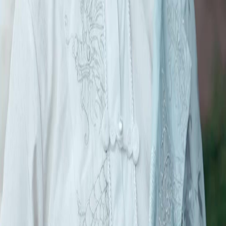
FAQ
Contactez-nous
support@netshort.com
business@netshort.com
Séries
Drames Épiques
Séries tendance
Télécharger l'application
NetShort | All Rights Reserved |
2026
NETSTORY PTE. LTD.
Accueil