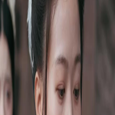
Débloquer cet épisode
Tous les épisodes
L'ENFANT SAINT TERRIBLE
L'ENFANT SAINT TERRIBLE
Épisode
50
3.0K
3.6K
Renaissance
Retour au Sommet
Rédemption
La Trahison et la Vengeance
La Sainte trahit et expulse un membre du Sanctuaire, révélant une alliance avec le Démon de
Lame. Deux disciples de l'Ombre Forte implorant pitié sont épargnés, mais leur secte est
dissoute. Une observation surprenante note une ressemblance troublante entre le regard de
la Sainte et celui du Maître disparu.La Sainte est-elle vraiment ce qu'elle semble être, ou y a-
t-il plus dans son regard mystérieux ?