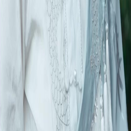
Séries
Télécharger
Blog
Français
English
繁體中文
日本語
한국어
Español
แบบไทย
Bahasa Indonesia
Português
简体中文
Italiano
Deutsch
Français
Türkçe
Melayu
عربي
Tiếng Việt
हिंदी