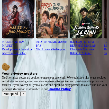
MARIÉE AU JIAO
1992 : JE NE ME MARIE
(Doublage) LE MAÎTRE
TO
MAUDIT
PAS
REPREND LE CLAN
MÈ
Développement Féminin
⦁
Vie Urbaine
⦁
Rédemption
Chevalerie Martiale
⦁
Rom
Ascension du Faible
Retour au Sommet
Ven
Your privacy matters
NetShort uses necessary cookies to make our site work. We would also like to use cookies
and similar technologies on our sites to personalize content and provide and improve site
features.If you 'Accept all', you allow us and our third-party partners to collect and use your
Cookie Policy
personal irformation as described in our
.
Accept All
×
À propos
Conditions d'utilisation
Politique de confidentialité