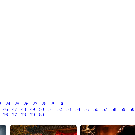
3
24
25
26
27
28
29
30
46
47
48
49
50
51
52
53
54
55
56
57
58
59
60
76
77
78
79
80