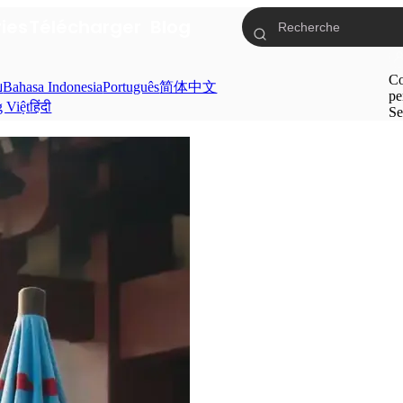
ries
Télécharger
Blog
Co
ย
Bahasa Indonesia
Português
简体中文
pe
g Việt
हिंदी
Se