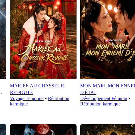
MARIÉE AU CHASSEUR
MON MARI, MON ENNE
REDOUTÉ
D'ÉTAT
Voyage Temporel
⦁
Rétribution
Développement Féminin
⦁
karmique
Rétribution karmique