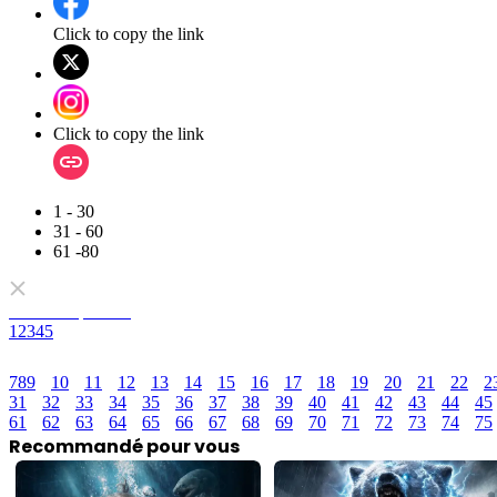
Click to copy the link
Click to copy the link
1 - 30
31 - 60
61 -80
Tous les épisodes
1
2
3
4
5
7
8
9
10
11
12
13
14
15
16
17
18
19
20
21
22
2
31
32
33
34
35
36
37
38
39
40
41
42
43
44
45
61
62
63
64
65
66
67
68
69
70
71
72
73
74
75
Recommandé pour vous