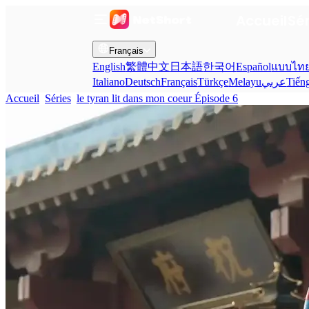
Accueil
Sé
Français
English
繁體中文
日本語
한국어
Español
แบบไท
Italiano
Deutsch
Français
Türkçe
Melayu
عربي
Tiến
Accueil
Séries
le tyran lit dans mon coeur Épisode 6