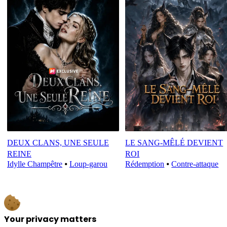
DEUX CLANS, UNE SEULE
LE SANG-MÊLÉ DEVIENT
REINE
ROI
Idylle Champêtre
⦁
Loup-garou
Rédemption
⦁
Contre-attaque
Your privacy matters