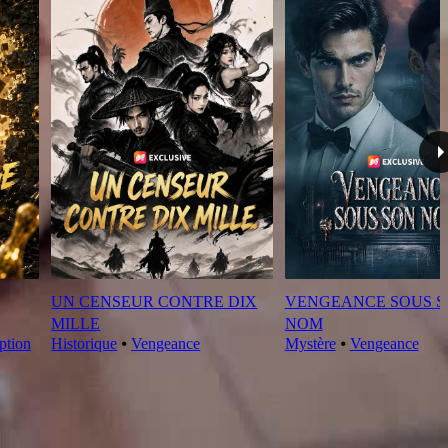
UN CENSEUR CONTRE DIX
VENGEANCE SOUS 
MILLE
NOM
ption
Historique
⦁
Vengeance
Mystère
⦁
Vengeance