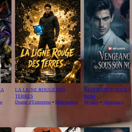
LA
LA LIGNE ROUGE DES
VENGEANCE SOUS 
TERRES
NOM
ce
Drame d'Entreprise
⦁
Rédemption
Mystère
⦁
Vengeance