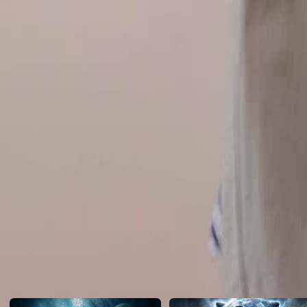
mains de M. Céleste ?
Click to copy the link
Click to copy the link
1 - 30
31 -32
Tous les épisodes
1
2
3
4
5
6
7
8
9
10
11
12
13
14
15
16
17
18
19
20
21
22
26
27
28
29
30
31
32
Recommandé pour vous