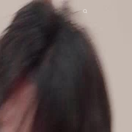
ries
Télécharger
Blog
Co
ย
Bahasa Indonesia
Português
简体中文
pe
g Việt
हिंदी
Se