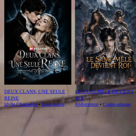
DEUX CLANS, UNE SEULE
LE SANG-MÊLÉ DEVIENT
REINE
ROI
Idylle Champêtre
⦁
Loup-garou
Rédemption
⦁
Contre-attaque
Critique de cet épisode