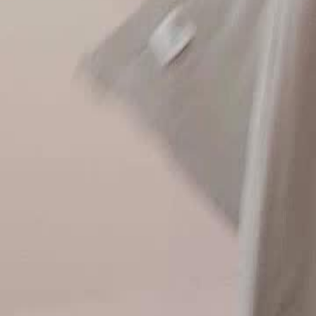
Débloquer cet épisode
LE SCEAU IMPÉRIAL HÉRÉDITAIRE
Épisode
25
2.1K
2.2K
Rédemption
Développement Masculin
Voyage Temporel
Le Sceau Impérial Découvert
Jean Claude révèle le légendaire Sceau impérial héréditaire, authentifi
propose de l'acheter pour 200 000.Que se passera-t-il lorsque le Sceau 