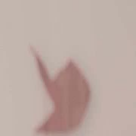
nnectez-vous pour commencer votre expérience
rsonnalisée
 connecter