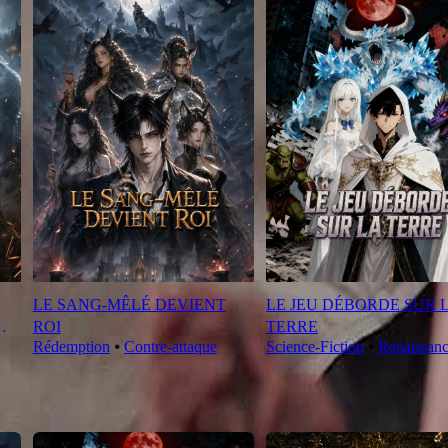
LE SANG-MÊLÉ DEVIENT
LE JEU DÉBORDE SUR 
ROI
TERRE
Rédemption
⦁
Contre-attaque
Science-Fiction
⦁
Renaissan