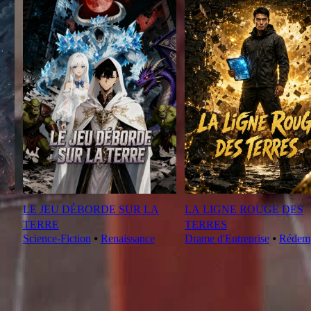
LE JEU DÉBORDE SUR LA
LA LIGNE ROUGE DES
TERRE
TERRES
Science-Fiction
⦁
Renaissance
Drame d'Entreprise
⦁
Rédem