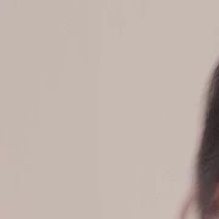
Accueil
Sé
Français
English
繁體中文
日本語
한국어
Español
แบบไท
Italiano
Deutsch
Français
Türkçe
Melayu
عربي
Tiến
Accueil
Séries
le sceau impérial héréditaire Épisode 25