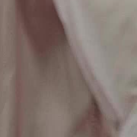
é lors d'un concours, et M. Céleste
impérial héréditaire sera entre les