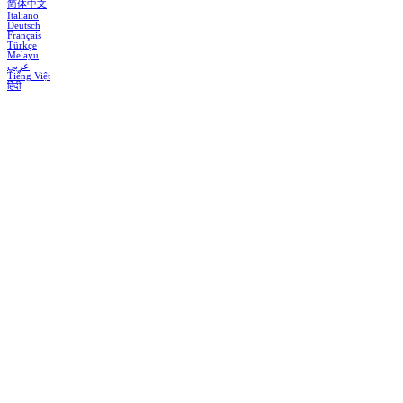
简体中文
Italiano
Deutsch
Français
Türkçe
Melayu
عربي
Tiếng Việt
हिंदी