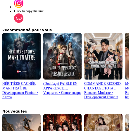
Click to copy the link
Recommandé pour vous
HÉRITIÈRE CACHÉE,
(Doublage) FAIBLE EN
COMMANDE RECORD,
MO
MARI TRAÎTRE
APPARENCE,
CHANTAGE TOTAL
MO
Développement Féminin
⦁
Vengeance
⦁
Contre-attaque
Romance Moderne
⦁
Rom
PUISSANCE ABSOLUE
AM
Karma
Développement Féminin
hain
Nouveautés