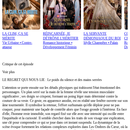
LA CLIM, ÇA SE
RÉINCARNÉE, JE
LA SERVANTE
CO
MÉRITE
DÉTRÔNE L'HÉRITIER
DÉMONIAQUE DU ROI
CH
Vie Urbaine
⦁
Contre-
Romance historique
⦁
Idylle Champêtre
⦁
Palais
Rom
attaque
Développement Féminin
Dév
Critique de cet épisode
Voir plus
LE REGRET QUI NOUS LIE : Le poids du silence et des mains serrées
L'attention se porte ensuite sur les détails physiques qui trahissent l'état émotionnel des
personnages. Un plan serré sur la main de la femme révèle une tension musculaire
significative ; ses doigts se crispent, formant un poing léger mais déterminé contre la
couture de sa veste. Ce geste, en apparence anodin, est en réalité une fenêtre ouverte sur son
âme tourmentée. Il symbolise la retenue, l'effort surhumain qu'elle déploie pour ne pas
craquer, pour maintenir une façade de contrôle alors que l'orage gronde à l'intérieur. En face
d'elle, l'homme reste immobile, son regard fixé sur elle avec une intensité qui oscille entre
l'inquiétude et la curiosité. Il semble chercher dans les traits de son visage une explication,
une clé pour comprendre ce qui se joue dans cet instant suspendu. La dynamique de la
scène évoque fortement les relations complexes explorées dans Les Ombres du Cœur, où la