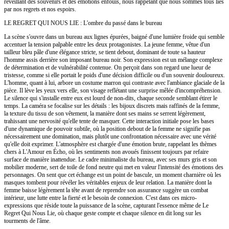
réveillant des souvenirs et des émotions enfouis, nous rappelant que nous sommes tous liés
par nos regrets et nos espoirs.
LE REGRET QUI NOUS LIE : L'ombre du passé dans le bureau
La scène s'ouvre dans un bureau aux lignes épurées, baigné d'une lumière froide qui semble
accentuer la tension palpable entre les deux protagonistes. La jeune femme, vêtue d'un
tailleur bleu pâle d'une élégance stricte, se tient debout, dominant de toute sa hauteur
l'homme assis derrière son imposant bureau noir. Son expression est un mélange complexe
de détermination et de vulnérabilité contenue. On perçoit dans son regard une lueur de
tristesse, comme si elle portait le poids d'une décision difficile ou d'un souvenir douloureux.
L'homme, quant à lui, arbore un costume marron qui contraste avec l'ambiance glaciale de la
pièce. Il lève les yeux vers elle, son visage reflétant une surprise mêlée d'incompréhension.
Le silence qui s'installe entre eux est lourd de non-dits, chaque seconde semblant étirer le
temps. La caméra se focalise sur les détails : les bijoux discrets mais raffinés de la femme,
la texture du tissu de son vêtement, la manière dont ses mains se serrent légèrement,
trahissant une nervosité qu'elle tente de masquer. Cette interaction initiale pose les bases
d'une dynamique de pouvoir subtile, où la position debout de la femme ne signifie pas
nécessairement une domination, mais plutôt une confrontation nécessaire avec une vérité
qu'elle doit exprimer. L'atmosphère est chargée d'une émotion brute, rappelant les thèmes
chers à L'Amour en Écho, où les sentiments non avoués finissent toujours par refaire
surface de manière inattendue. Le cadre minimaliste du bureau, avec ses murs gris et son
mobilier moderne, sert de toile de fond neutre qui met en valeur l'intensité des émotions des
personnages. On sent que cet échange est un point de bascule, un moment charnière où les
masques tombent pour révéler les véritables enjeux de leur relation. La manière dont la
femme baisse légèrement la tête avant de reprendre son assurance suggère un combat
intérieur, une lutte entre la fierté et le besoin de connexion. C'est dans ces micro-
expressions que réside toute la puissance de la scène, capturant l'essence même de Le
Regret Qui Nous Lie, où chaque geste compte et chaque silence en dit long sur les
tourments de l'âme.