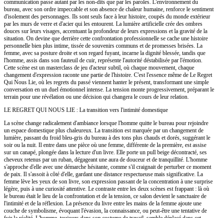
communication passe autant par les non-dits que par les paroles. L'environnement du
bureau, avec son ordre impeccable et son absence de chaleur humaine, renforce le sentiment
d'isolement des personnages. Ils sont seuls face à leur histoire, coupés du monde extérieur
par les murs de verre et d'acier qui les entourent. La lumière artificielle crée des ombres
douces sur leurs visages, accentuant la profondeur de leurs expressions et la gravité de la
situation. On devine que derrière cette confrontation professionnelle se cache une histoire
personnelle bien plus intime, tissée de souvenirs communs et de promesses brisées. La
femme, avec sa posture droite et son regard fuyant, incarne la dignité blessée, tandis que
l'homme, assis dans son fauteuil de cuir, représente l'autorité déstabilisée par l'émotion.
Cette scène est un masterclass de jeu d'acteur subtil, où chaque mouvement, chaque
changement d'expression raconte une partie de l'histoire. C'est l'essence même de Le Regret
Qui Nous Lie, où les regrets du passé viennent hanter le présent, transformant une simple
conversation en un duel émotionnel intense. La tension monte progressivement, préparant le
terrain pour une révélation ou une décision qui changera le cours de leur relation.
LE REGRET QUI NOUS LIE : La transition vers l'intimité domestique
La scène change radicalement d'ambiance lorsque l'homme quitte le bureau pour rejoindre
un espace domestique plus chaleureux. La transition est marquée par un changement de
lumière, passant du froid bleu-gris du bureau à des tons plus chauds et dorés, suggérant le
soir ou la nuit. Il entre dans une pièce où une femme, différente de la première, est assise
sur un canapé, plongée dans la lecture d'un livre. Elle porte un pull beige décontracté, ses
cheveux retenus par un ruban, dégageant une aura de douceur et de tranquillité. L'homme
s'approche d'elle avec une démarche hésitante, comme s'il craignait de perturber ce moment
de paix. Il s'assoit à côté d'elle, gardant une distance respectueuse mais significative. La
femme lève les yeux de son livre, son expression passant de la concentration à une surprise
légère, puis à une curiosité attentive. Le contraste entre les deux scènes est frappant : là où
le bureau était le lieu de la confrontation et de la tension, ce salon devient le sanctuaire de
l'intimité et de la réflexion. La présence du livre entre les mains de la femme ajoute une
couche de symbolisme, évoquant l'évasion, la connaissance, ou peut-être une tentative de
fuir la réalité. L'homme, toujours dans son costume de travail, semble déplacé dans cet