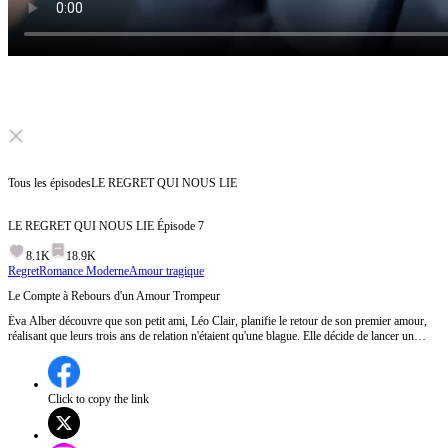
Click to unmute
Tous les épisodes
LE REGRET QUI NOUS LIE
LE REGRET QUI NOUS LIE
Épisode
7
8.1K
18.9K
Regret
Romance Moderne
Amour tragique
Le Compte à Rebours d'un Amour Trompeur
Éva Alber découvre que son petit ami, Léo Clair, planifie le retour de son premier amour,
réalisant que leurs trois ans de relation n'étaient qu'une blague. Elle décide de lancer un
compte à rebours de 30 jours pour rompre, préparant une lettre d'adieu et des billets. Léo,
réalisant trop tard son erreur, se précipite à l'aéroport mais le vol d'Éva est déjà parti.Que
contient la lettre d'adieu d'Éva et comment Léo va-t-il réagir en la découvrant ?
Click to copy the link