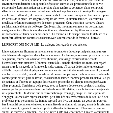
environnement détendu, soulignant la séparation entre sa vie professionnelle et sa vie
personnelle. Leur interaction est empreinte d'une tendresse contenue, d'une complicité
silencieuse qui contraste avec la froideur de la scène précédente. On sent qu'ils partagent
une histoire différente, plus apaisée, mais peut-être tout aussi complexe. La caméra capture
les détails de la pièce : les étagères remplies de livres, la lumière tamisée, les coussins
moelleux, créant une atmosphère de cocon protecteur. Cette transition narrative illustre
parfaitement le thème de Le Regret Qui Nous Lie, montrant comment les personnages
naviguent entre différents mondes émotionnels, cherchant un équilibre entre leurs
responsabilités et leurs désirs personnels. La femme sur le canapé incarne la stabilité et le
réconfort, offrant un contraste saisissant avec la turbulence de la femme au bureau.
LE REGRET QUI NOUS LIE : Le dialogue des regards et des silences
L'interaction entre l'homme et la femme sur le canapé se déroule principalement à travers
des échanges de regards et des silences éloquents. La femme, après avoir posé son livre sur
ses genoux, tourne son attention vers l'homme, son visage exprimant une écoute
bienveillante mais attentive. L'homme, quant à lui, semble chercher ses mots, son regard
errant entre le visage de la femme et le vide, comme s'il tentait de formuler une pensée
difficile. La proximité physique sur le canapé crée une intimité immédiate, mais il y a aussi
une barrière invisible, faite de non-dits et de souvenirs partagés. La femme ouvre la bouche
comme pour parler, puis se ravise, choisissant de laisser l'homme prendre l'initiative. Ce jeu
de patience et d'attente est typique des relations profondes où chaque mot est pesé avant
d'être prononcé. L'ambiance de la pièce, avec sa lumière douce et ses couleurs chaudes,
enveloppe les personnages dans une bulle de sérénité relative, mais la tension sous-jacente
reste perceptible. On devine que la conversation qui s'engage, ou qui est sur le point de
s'engager, touche à des sujets sensibles, peut-être liés aux événements du bureau ou à des
problèmes plus personnels. La femme reprend son livre un instant, un geste qui pourrait
être interprété comme une fuite ou une manière de se donner du temps, avant de le refermer
définitivement, signalant qu'elle est prête à affronter la discussion. L'homme, voyant ce
signal, se redresse légèrement, prêt à se livrer. Cette séquence met en lumière la complexité