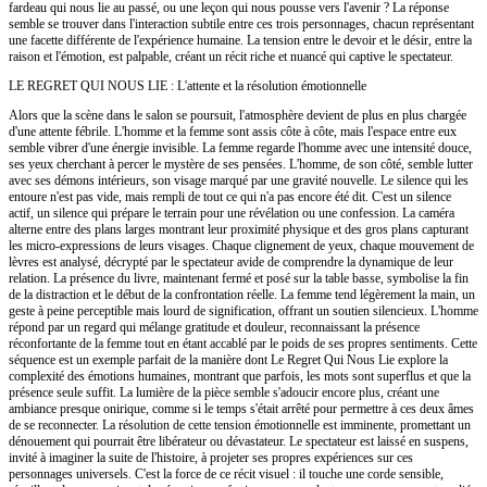
fardeau qui nous lie au passé, ou une leçon qui nous pousse vers l'avenir ? La réponse
semble se trouver dans l'interaction subtile entre ces trois personnages, chacun représentant
une facette différente de l'expérience humaine. La tension entre le devoir et le désir, entre la
raison et l'émotion, est palpable, créant un récit riche et nuancé qui captive le spectateur.
LE REGRET QUI NOUS LIE : L'attente et la résolution émotionnelle
Alors que la scène dans le salon se poursuit, l'atmosphère devient de plus en plus chargée
d'une attente fébrile. L'homme et la femme sont assis côte à côte, mais l'espace entre eux
semble vibrer d'une énergie invisible. La femme regarde l'homme avec une intensité douce,
ses yeux cherchant à percer le mystère de ses pensées. L'homme, de son côté, semble lutter
avec ses démons intérieurs, son visage marqué par une gravité nouvelle. Le silence qui les
entoure n'est pas vide, mais rempli de tout ce qui n'a pas encore été dit. C'est un silence
actif, un silence qui prépare le terrain pour une révélation ou une confession. La caméra
alterne entre des plans larges montrant leur proximité physique et des gros plans capturant
les micro-expressions de leurs visages. Chaque clignement de yeux, chaque mouvement de
lèvres est analysé, décrypté par le spectateur avide de comprendre la dynamique de leur
relation. La présence du livre, maintenant fermé et posé sur la table basse, symbolise la fin
de la distraction et le début de la confrontation réelle. La femme tend légèrement la main, un
geste à peine perceptible mais lourd de signification, offrant un soutien silencieux. L'homme
répond par un regard qui mélange gratitude et douleur, reconnaissant la présence
réconfortante de la femme tout en étant accablé par le poids de ses propres sentiments. Cette
séquence est un exemple parfait de la manière dont Le Regret Qui Nous Lie explore la
complexité des émotions humaines, montrant que parfois, les mots sont superflus et que la
présence seule suffit. La lumière de la pièce semble s'adoucir encore plus, créant une
ambiance presque onirique, comme si le temps s'était arrêté pour permettre à ces deux âmes
de se reconnecter. La résolution de cette tension émotionnelle est imminente, promettant un
dénouement qui pourrait être libérateur ou dévastateur. Le spectateur est laissé en suspens,
invité à imaginer la suite de l'histoire, à projeter ses propres expériences sur ces
personnages universels. C'est la force de ce récit visuel : il touche une corde sensible,