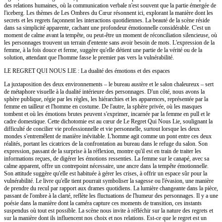
des relations humaines, où la communication verbale n'est souvent que la partie émergée de
l'iceberg. Les thèmes de Les Ombres du Cœur résonnent ici, explorant la manière dont les
secrets et les regrets façonnent les interactions quotidiennes. La beauté de la scène réside
dans sa simplicité apparente, cachant une profondeur émotionnelle considérable. C'est un
moment de calme avant la tempête, ou peut-être un moment de réconciliation silencieuse, où
les personnages trouvent un terrain d'entente sans avoir besoin de mots. L'expression de la
femme, à la fois douce et ferme, suggère qu'elle détient une partie de la vérité ou de la
solution, attendant que l'homme fasse le premier pas vers la vulnérabilité.
LE REGRET QUI NOUS LIE : La dualité des émotions et des espaces
La juxtaposition des deux environnements – le bureau austère et le salon chaleureux – sert
de métaphore visuelle à la dualité intérieure des personnages. D'un côté, nous avons la
sphère publique, régie par les règles, les hiérarchies et les apparences, représentée par la
femme en tailleur et l'homme en costume. De l'autre, la sphère privée, où les masques
tombent et où les émotions brutes peuvent s'exprimer, incarnée par la femme en pull et le
cadre domestique. Cette dichotomie est au cœur de Le Regret Qui Nous Lie, soulignant la
difficulté de concilier vie professionnelle et vie personnelle, surtout lorsque les deux
mondes s'entremêlent de manière inévitable. L'homme agit comme un pont entre ces deux
réalités, portant les cicatrices de la confrontation au bureau dans le refuge du salon. Son
expression, passant de la surprise à la réflexion, montre qu'il est en train de traiter les
informations reçues, de digérer les émotions ressenties. La femme sur le canapé, avec sa
calme apparent, offre un contrepoint nécessaire, une ancre dans la tempête émotionnelle.
Son attitude suggère qu'elle est habituée à gérer les crises, à offrir un espace sûr pour la
vulnérabilité. Le livre qu'elle tient pourrait symboliser la sagesse ou l'évasion, une manière
de prendre du recul par rapport aux drames quotidiens. La lumière changeante dans la pièce,
passant de l'ombre à la clarté, reflète les fluctuations de l'humeur des personnages. Il y a une
poésie dans la manière dont la caméra capture ces moments de transition, ces instants
suspendus où tout est possible. La scène nous invite à réfléchir sur la nature des regrets et
sur la manière dont ils influencent nos choix et nos relations. Est-ce que le regret est un