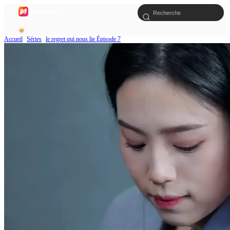
Accueil
Séries
le regret qui nous lie Épisode 7