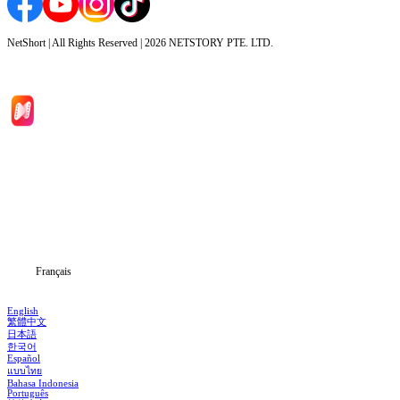
NetShort | All Rights Reserved |
2026
NETSTORY PTE. LTD.
Accueil
Séries
Télécharger
Blog
Français
English
繁體中文
日本語
한국어
Español
แบบไทย
Bahasa Indonesia
Português