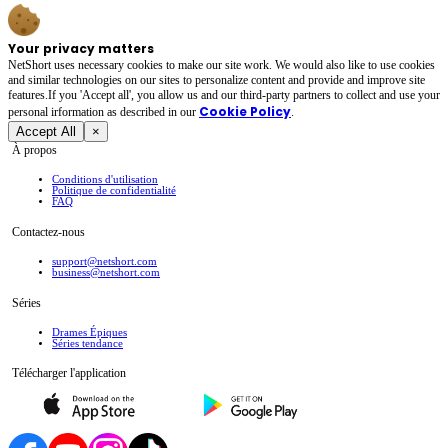
Your privacy matters
NetShort uses necessary cookies to make our site work. We would also like to use cookies
and similar technologies on our sites to personalize content and provide and improve site
features.If you 'Accept all', you allow us and our third-party partners to collect and use your
Cookie Policy
personal irformation as described in our
.
Accept All
×
À propos
Conditions d'utilisation
Politique de confidentialité
FAQ
Contactez-nous
support@netshort.com
business@netshort.com
Séries
Drames Épiques
Séries tendance
Télécharger l'application