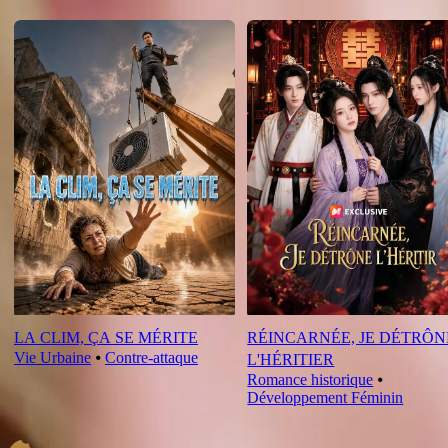
Nouveautés
LA CLIM, ÇA SE MÉRITE
RÉINCARNÉE, JE DÉTRÔN
Vie Urbaine
⦁
Contre-attaque
L'HÉRITIER
Romance historique
⦁
Développement Féminin