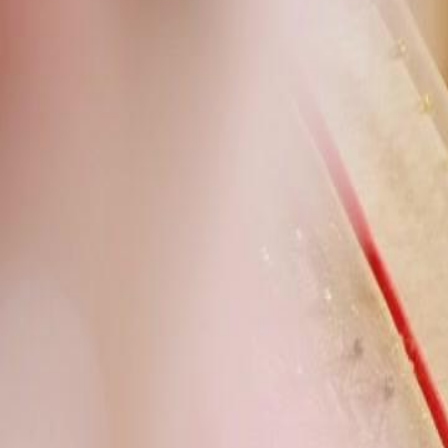
Marie.Que se passera-t-il lorsque l'élixir sera utilisé contre Sidi ?
Click to copy the link
Click to copy the link
1 - 30
31 - 60
61 -74
Tous les épisodes
1
2
3
4
5
6
7
8
9
10
11
12
13
14
15
16
17
18
19
20
21
22
31
32
33
34
35
36
37
39
40
41
42
43
44
45
46
47
48
49
50
51
52
53
61
62
63
64
65
66
67
68
69
70
71
72
73
74