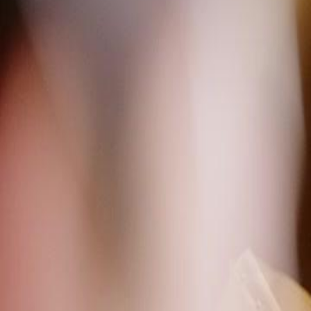
Débloquer cet épisode
LE PRINCE TYRANNIQUE M'AIME
Épisode
38
3.1K
3.5K
Rétribution karmique
Renaissance
Amour Caché
L'Élixir Empoisonné
Marie révèle l'existence d'un élixir d'arôme qui embellit la peau mais 
rivale, apprenant son existence, complote pour l'utiliser afin de captive