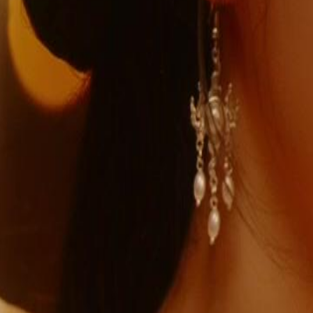
cache un poison rendant stérile. Une
r Sidi et d'assurer sa position contre