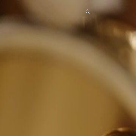
ries
Télécharger
Blog
Co
ย
Bahasa Indonesia
Português
简体中文
pe
g Việt
हिंदी
Se