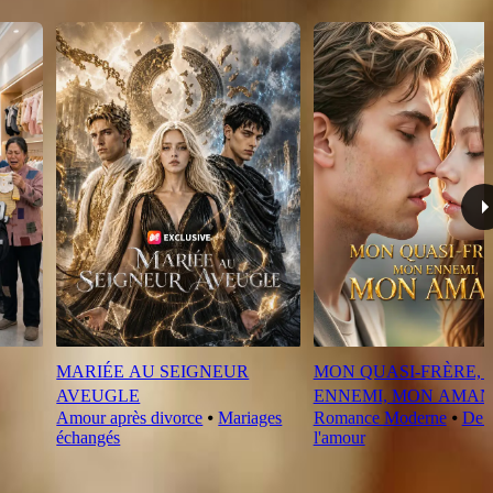
MARIÉE AU SEIGNEUR
MON QUASI-FRÈRE,
AVEUGLE
ENNEMI, MON AMAN
Amour après divorce
⦁
Mariages
Romance Moderne
⦁
De l
échangés
l'amour