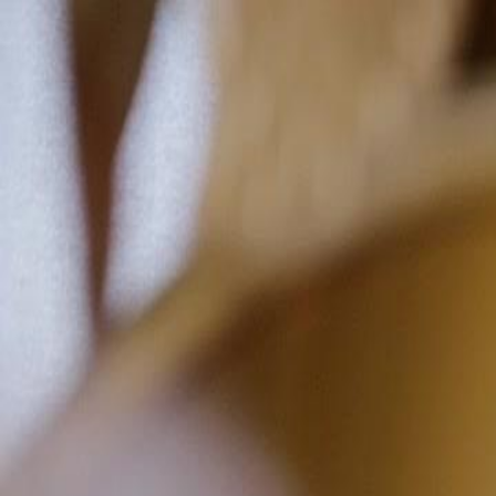
Accueil
Sé
Français
English
繁體中文
日本語
한국어
Español
แบบไท
Italiano
Deutsch
Français
Türkçe
Melayu
عربي
Tiến
Accueil
Séries
le prince tyrannique maime Épisode 38