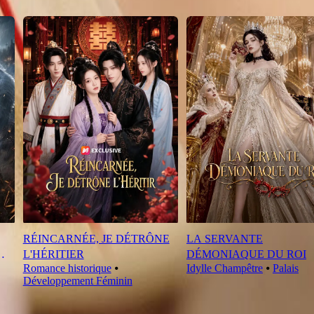
RÉINCARNÉE, JE DÉTRÔNE
LA SERVANTE
L'HÉRITIER
DÉMONIAQUE DU ROI
Romance historique
⦁
Idylle Champêtre
⦁
Palais
Développement Féminin