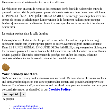
Un contraste visuel saisissant entre pouvoir et détresse
La réalisation met en avant la richesse des costumes dorés face à la rudesse des murs de
pierre du cachot. Voir le petit garçon passer de la soie verte aux liens de corde est déchirant.
LE PRINCE GÉNIAL EN QUÊTE DE SA FAMILLE ne ménage pas son public avec ces
scènes de torture psychologique. L'intervention de la femme en haillons pour protéger
l'enfant ajoute une couche d'émotion brute. On sent que chaque larme versée ici scellera un
destin futur.
La tension explose dans la salle du trône
L'atmosphère est électrique dès les premières secondes. La matriarche pointe un doigt
accusateur, tandis que le jeune prince retient sa colère avec une dignité impressionnante.
Dans LE PRINCE GÉNIAL EN QUÊTE DE SA FAMILLE, chaque regard en dit long sur
les trahisons passées. La scène bascule brutalement vers un cachot sombre où la souffrance
devient palpable. Une mère brisée tente de protéger son enfant des coups, créant un
contraste saisissant entre le luxe du palais et la cruauté du donjon.
Your privacy matters
NetShort uses necessary cookies to make our site work. We would also like to use cookies
and similar technologies on our sites to personalize content and provide and improve site
features.If you 'Accept all', you allow us and our third-party partners to collect and use your
Cookie Policy
personal irformation as described in our
.
Accept All
×
À propos
Conditions d'utilisation
Politique de confidentialité