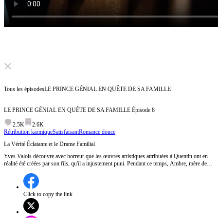
Click to unmute
Tous les épisodes
LE PRINCE GÉNIAL EN QUÊTE DE SA FAMILLE
LE PRINCE GÉNIAL EN QUÊTE DE SA FAMILLE
Épisode
8
2.5K
2.6K
Rétribution karmique
Satisfaisant
Romance douce
La Vérité Éclatante et le Drame Familial
Yves Valois découvre avec horreur que les œuvres artistiques attribuées à Quentin ont en
réalité été créées par son fils, qu'il a injustement puni. Pendant ce temps, Ambre, mère de
Quentin, est brutalement maltraitée par la famille Guise, révélant un profond conflit familial
et une quête désespérée pour la justice.Quel sera le sort d'Ambre et Quentin maintenant que
leur secret est révélé ?
Click to copy the link