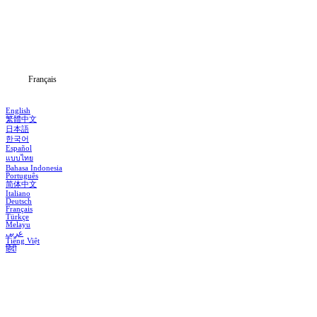
Séries
Télécharger
Blog
Français
English
繁體中文
日本語
한국어
Español
แบบไทย
Bahasa Indonesia
Português
简体中文
Italiano
Deutsch
Français
Türkçe
Melayu
عربي
Tiếng Việt
हिंदी