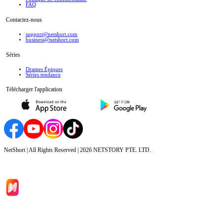
FAQ
Contactez-nous
support@netshort.com
business@netshort.com
Séries
Drames Épiques
Séries tendance
Télécharger l'application
NetShort | All Rights Reserved |
2026
NETSTORY PTE. LTD.
Accueil