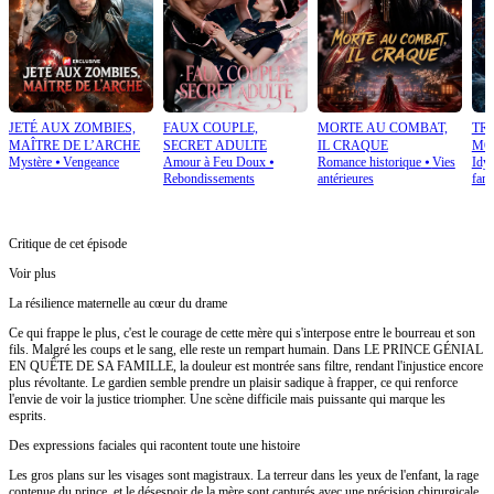
JETÉ AUX ZOMBIES,
FAUX COUPLE,
MORTE AU COMBAT,
TRA
MAÎTRE DE L’ARCHE
SECRET ADULTE
IL CRAQUE
MO
Mystère
⦁
Vengeance
Amour à Feu Doux
⦁
Romance historique
⦁
Vies
Idyl
Rebondissements
antérieures
fant
Critique de cet épisode
Voir plus
La résilience maternelle au cœur du drame
Ce qui frappe le plus, c'est le courage de cette mère qui s'interpose entre le bourreau et son
fils. Malgré les coups et le sang, elle reste un rempart humain. Dans LE PRINCE GÉNIAL
EN QUÊTE DE SA FAMILLE, la douleur est montrée sans filtre, rendant l'injustice encore
plus révoltante. Le gardien semble prendre un plaisir sadique à frapper, ce qui renforce
l'envie de voir la justice triompher. Une scène difficile mais puissante qui marque les
esprits.
Des expressions faciales qui racontent toute une histoire
Les gros plans sur les visages sont magistraux. La terreur dans les yeux de l'enfant, la rage
contenue du prince, et le désespoir de la mère sont capturés avec une précision chirurgicale.