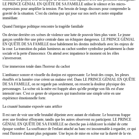
LE PRINCE GÉNIAL EN QUÊTE DE SA FAMILLE utilise le silence et les micro-
expressions pour amplifier la tension. Pas besoin de longs discours pour comprendre la
gravité de la situation. C'est du cinéma pur qui joue sur nos nerfs et notre empathie
immédiate.
Quand l'intrigue politique rencontre la tragédie familiale
On devine derrière ces scènes de violence une lutte de pouvoir bien plus vaste. Le jeune
garçon semble être une pièce centrale dans un échiquier dangereux. LE PRINCE GÉNIAL
EN QUÊTE DE SA FAMILLE tisse habilement les destins individuels avec les enjeux de
la cour. La transition du palais lumineux au cachot sombre symbolise parfaitement la chute
sociale et la perte d'innocence. On attend avec impatience le moment où les rôles
s'inverseront.
Une immersion totale dans l'horreur du cachot
L'ambiance sonore et visuelle du donjon est oppressante. Le bruit des coups, les pleurs
étouffés et la lumière crue créent un malaise réel. Dans LE PRINCE GÉNIAL EN QUÊTE
DE SA FAMILLE, on ne regarde pas seulement, on ressent la douleur physique des
personnages. La scène où la mère est frappée alors qu'elle protège son fils est d'une
intensité rare. C'est ce genre de séquences qui transforme une simple série en une
expérience émotionnelle forte.
La cruauté humaine exposée sans artifice
Il est rare de voir une telle brutalité dépeinte avec autant de réalisme. Le bourreau frappe
avec une froideur effrayante, tandis que les autres observent ou participent. LE PRINCE
GÉNIAL EN QUÊTE DE SA FAMILLE ne cherche pas à édulcorer la réalité de cette
époque sombre. La souffrance de l'enfant attaché au banc est insoutenable à regarder, ce qui
rend l'histoire d'autant plus poignante. Une leçon de mise en scène sur la dureté de la vie.