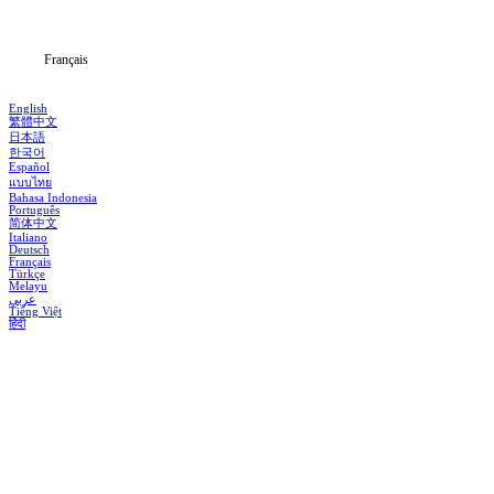
Blog
Français
English
繁體中文
日本語
한국어
Español
แบบไทย
Bahasa Indonesia
Português
简体中文
Italiano
Deutsch
Français
Türkçe
Melayu
عربي
Tiếng Việt
हिंदी