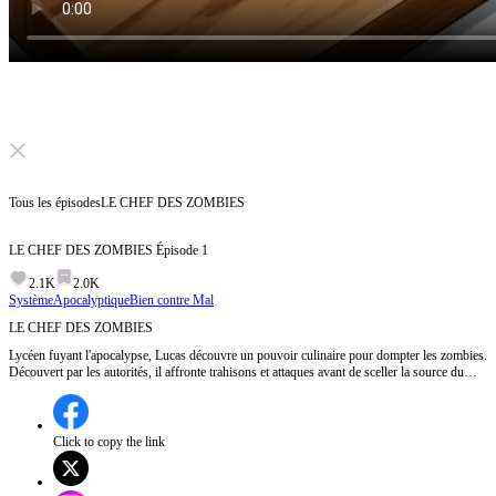
Click to unmute
Tous les épisodes
LE CHEF DES ZOMBIES
LE CHEF DES ZOMBIES
Épisode
1
2.1K
2.0K
Système
Apocalyptique
Bien contre Mal
LE CHEF DES ZOMBIES
Lycéen fuyant l'apocalypse, Lucas découvre un pouvoir culinaire pour dompter les zombies.
Découvert par les autorités, il affronte trahisons et attaques avant de sceller la source du
virus et restaurer l'ordre.
Click to copy the link