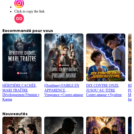
Click to copy the link
Recommandé pour vous
HÉRITIÈRE CACHÉE,
(Doublage) FAIBLE EN
DIX CONTRE ONZE,
RÉ
MARI TRAÎTRE
APPARENCE,
JUSQU’AU TITRE
POL
Développement Féminin
⦁
Vengeance
⦁
Contre-attaque
Contre-attaque
⦁
Système
Mys
PUISSANCE ABSOLUE
Karma
Imag
Nouveautés