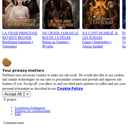
LA VRAIE PRINCESSE
NE CROISE JAMAIS LE
ILS L'ONT HUMILIÉ, IL
PO
REVIENT RÉGNER
ROI DE LA PÈGRE
LES ÉCRASE
HO
Rétribution karmique
⦁
Retour au Sommet
⦁
Fantasy Imaginative
⦁
Ven
MO
Vengeance
Mystère
Amour familial
kar
Your privacy matters
NetShort uses necessary cookies to make our site work. We would also like to use cookies
and similar technologies on our sites to personalize content and provide and improve site
features.If you 'Accept all', you allow us and our third-party partners to collect and use your
Cookie Policy
personal irformation as described in our
.
Accept All
×
À propos
Conditions d'utilisation
Politique de confidentialité
FAQ
Contactez-nous