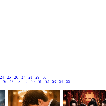
24
25
26
27
28
29
30
46
47
48
49
50
51
52
53
54
55