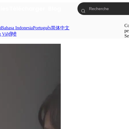
ries
Télécharger
Blog
Co
ย
Bahasa Indonesia
Português
简体中文
pe
g Việt
हिंदी
Se