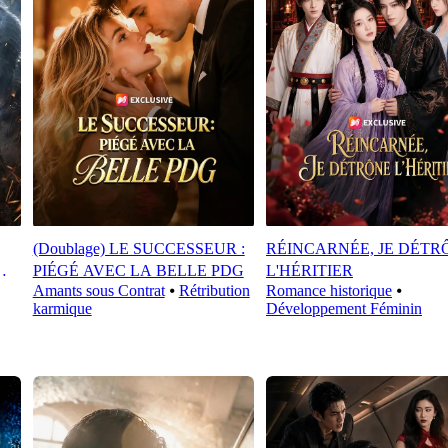
(Doublage) LE SUCCESSEUR :
RÉINCARNÉE, JE DÉTR
PIÉGÉ AVEC LA BELLE PDG
L'HÉRITIER
Amants sous Contrat
⦁
Rétribution
Romance historique
⦁
karmique
Développement Féminin