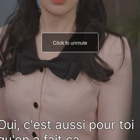
Click to unmute
tu n'as pas besoin de
piloter la ligne,