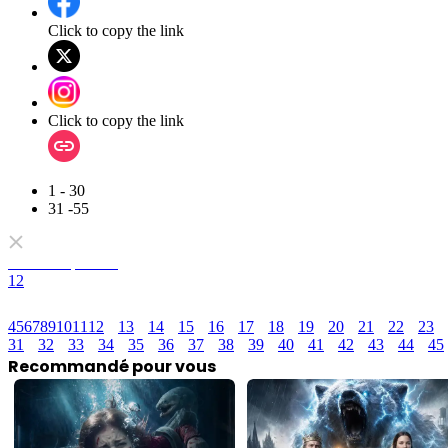
Click to copy the link
Click to copy the link
1 - 30
31 -55
Tous les épisodes
1
2
4
5
6
7
8
9
10
11
12
13
14
15
16
17
18
19
20
21
22
23
31
32
33
34
35
36
37
38
39
40
41
42
43
44
45
Recommandé pour vous