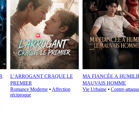
R
L’ARROGANT CRAQUE LE
MA FIANCÉE A HUMILI
PREMIER
MAUVAIS HOMME
Romance Moderne
⦁
Affection
Vie Urbaine
⦁
Contre-attaqu
réciproque