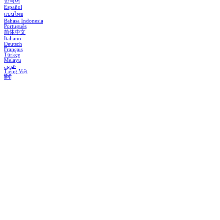
한국어
Español
แบบไทย
Bahasa Indonesia
Português
简体中文
Italiano
Deutsch
Français
Türkçe
Melayu
عربي
Tiếng Việt
हिंदी