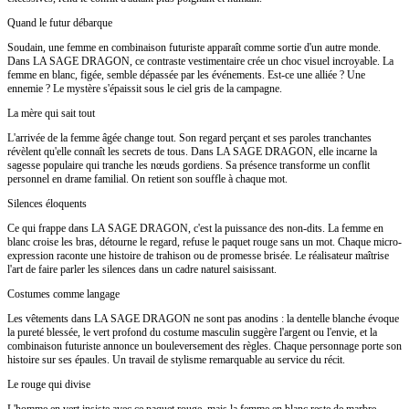
Quand le futur débarque
Soudain, une femme en combinaison futuriste apparaît comme sortie d'un autre monde.
Dans LA SAGE DRAGON, ce contraste vestimentaire crée un choc visuel incroyable. La
femme en blanc, figée, semble dépassée par les événements. Est-ce une alliée ? Une
ennemie ? Le mystère s'épaissit sous le ciel gris de la campagne.
La mère qui sait tout
L'arrivée de la femme âgée change tout. Son regard perçant et ses paroles tranchantes
révèlent qu'elle connaît les secrets de tous. Dans LA SAGE DRAGON, elle incarne la
sagesse populaire qui tranche les nœuds gordiens. Sa présence transforme un conflit
personnel en drame familial. On retient son souffle à chaque mot.
Silences éloquents
Ce qui frappe dans LA SAGE DRAGON, c'est la puissance des non-dits. La femme en
blanc croise les bras, détourne le regard, refuse le paquet rouge sans un mot. Chaque micro-
expression raconte une histoire de trahison ou de promesse brisée. Le réalisateur maîtrise
l'art de faire parler les silences dans un cadre naturel saisissant.
Costumes comme langage
Les vêtements dans LA SAGE DRAGON ne sont pas anodins : la dentelle blanche évoque
la pureté blessée, le vert profond du costume masculin suggère l'argent ou l'envie, et la
combinaison futuriste annonce un bouleversement des règles. Chaque personnage porte son
histoire sur ses épaules. Un travail de stylisme remarquable au service du récit.
Le rouge qui divise
L'homme en vert insiste avec ce paquet rouge, mais la femme en blanc reste de marbre.