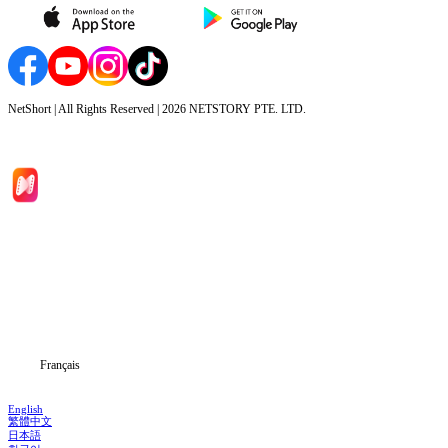
NetShort | All Rights Reserved |
2026
NETSTORY PTE. LTD.
Accueil
Séries
Télécharger
Blog
Français
English
繁體中文
日本語