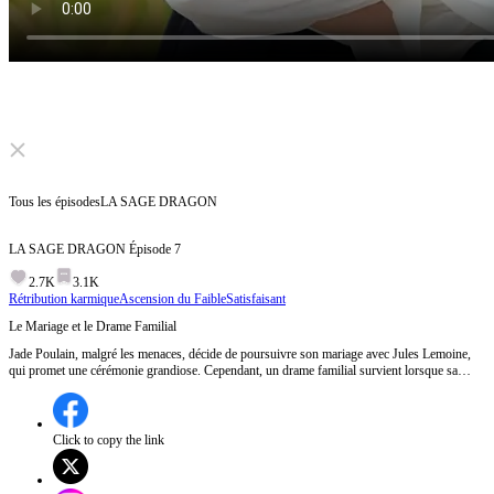
Click to unmute
Tous les épisodes
LA SAGE DRAGON
LA SAGE DRAGON
Épisode
7
2.7K
3.1K
Rétribution karmique
Ascension du Faible
Satisfaisant
Le Mariage et le Drame Familial
Jade Poulain, malgré les menaces, décide de poursuivre son mariage avec Jules Lemoine,
qui promet une cérémonie grandiose. Cependant, un drame familial survient lorsque sa
mère l'informe que son père est gravement malade.Comment Jade va-t-elle concilier son
mariage spectaculaire et la santé déclinante de son père ?
Click to copy the link