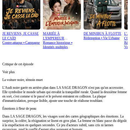
JE REVIENS, JE CASSE
MARIÉE À
DE MINIBUS À FLOTTE
L’
Rédemption
⦁
Vie Urbaine
LE CAÏD
L'EMPEREUR
CO
Contre-attaque
⦁
Campagne
Romance historique
⦁
Rétr
INCOGNITO
Identités multiples
Ven
Critique de cet épisode
Voir plus
La voiture noire, témoin muet
L'Audi noire garée en arrière-plan dans LA SAGE DRAGON n'est pas qu'un accessoire.
Elle symbolise le monde urbain qui envahit la tranquillité rurale. Quand la deuxième femme
en sort, c'est comme si le passé et le présent entraient en collision. La plaque
d'immatriculation, presque lisible, ajoute une touche de réalisme troublant.
Émotions à fleur de peau
Dans LA SAGE DRAGON, les visages sont des cartes géographiques des émotions. La
surprise, la colère, la résignation se lisent en gros plan. La femme en blanc passe du dégoût
à la stupéfaction en quelques secondes. Ce jeu d'acteurs subtil, sans cris ni larmes
excessives, rend le conflit d'autant plus poignant et humain.