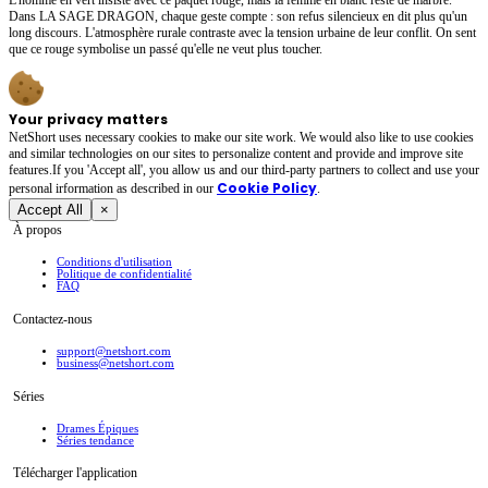
Dans LA SAGE DRAGON, chaque geste compte : son refus silencieux en dit plus qu'un
long discours. L'atmosphère rurale contraste avec la tension urbaine de leur conflit. On sent
que ce rouge symbolise un passé qu'elle ne veut plus toucher.
Your privacy matters
NetShort uses necessary cookies to make our site work. We would also like to use cookies
and similar technologies on our sites to personalize content and provide and improve site
features.If you 'Accept all', you allow us and our third-party partners to collect and use your
Cookie Policy
personal irformation as described in our
.
Accept All
×
À propos
Conditions d'utilisation
Politique de confidentialité
FAQ
Contactez-nous
support@netshort.com
business@netshort.com
Séries
Drames Épiques
Séries tendance
Télécharger l'application