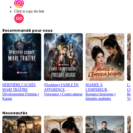
Click to copy the link
Recommandé pour vous
HÉRITIÈRE CACHÉE,
(Doublage) FAIBLE EN
MARIÉE À
L’
MARI TRAÎTRE
APPARENCE,
L'EMPEREUR
CO
Développement Féminin
⦁
Vengeance
⦁
Contre-attaque
Romance historique
⦁
Rétr
PUISSANCE ABSOLUE
INCOGNITO
Karma
Identités multiples
Ven
Nouveautés