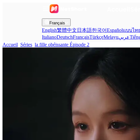
Accueil
Sé
Français
English
繁體中文
日本語
한국어
Español
แบบไท
Italiano
Deutsch
Français
Türkçe
Melayu
عربي
Tiến
Accueil
Séries
la fille obéissante Épisode 2