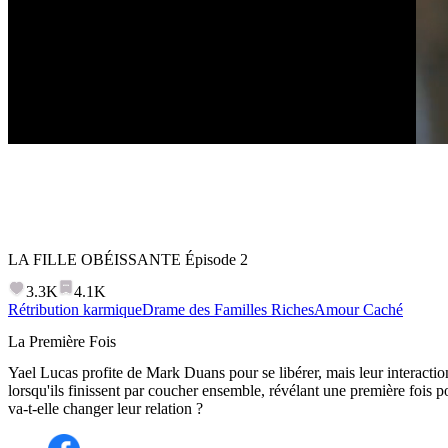
LA FILLE OBÉISSANTE
Épisode
2
3.3K
4.1K
Rétribution karmique
Drame des Familles Riches
Amour Caché
La Première Fois
Yael Lucas profite de Mark Duans pour se libérer, mais leur interacti
lorsqu'ils finissent par coucher ensemble, révélant une première fois 
va-t-elle changer leur relation ?