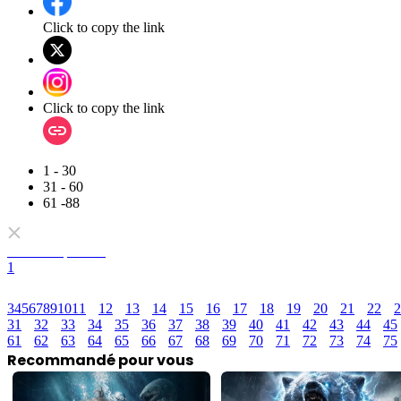
Click to copy the link
Click to copy the link
1 - 30
31 - 60
61 -88
Tous les épisodes
1
3
4
5
6
7
8
9
10
11
12
13
14
15
16
17
18
19
20
21
22
2
31
32
33
34
35
36
37
38
39
40
41
42
43
44
45
61
62
63
64
65
66
67
68
69
70
71
72
73
74
75
Recommandé pour vous