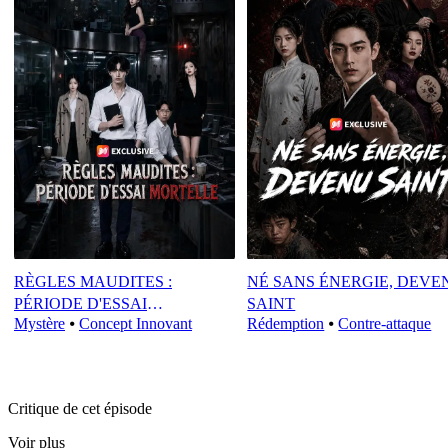
RÈGLES MAUDITES :
NÉ SANS ÉNERGIE, DEVE
PÉRIODE D'ESSAI
SAINT
Mystère
⦁
Concept Innovant
Rédemption
⦁
Contre-attaque
MORTELLE
Critique de cet épisode
Voir plus