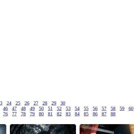
3
24
25
26
27
28
29
30
46
47
48
49
50
51
52
53
54
55
56
57
58
59
60
76
77
78
79
80
81
82
83
84
85
86
87
88