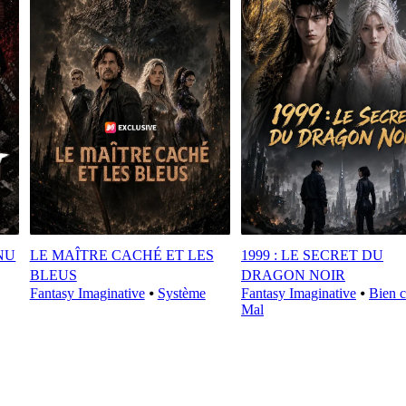
NU
LE MAÎTRE CACHÉ ET LES
1999 : LE SECRET DU
BLEUS
DRAGON NOIR
Fantasy Imaginative
⦁
Système
Fantasy Imaginative
⦁
Bien c
Mal