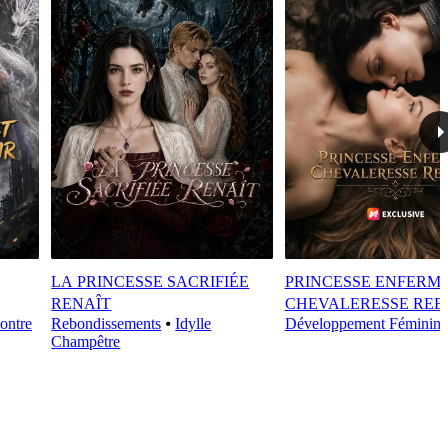
LA PRINCESSE SACRIFIÉE
PRINCESSE ENFERMÉ
RENAÎT
CHEVALERESSE REB
ontre
Rebondissements
⦁
Idylle
Développement Féminin
Champêtre