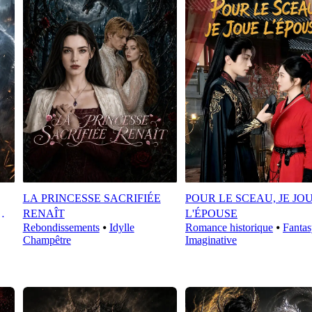
LA PRINCESSE SACRIFIÉE
POUR LE SCEAU, JE JO
RENAÎT
L'ÉPOUSE
Rebondissements
⦁
Idylle
Romance historique
⦁
Fantas
Champêtre
Imaginative