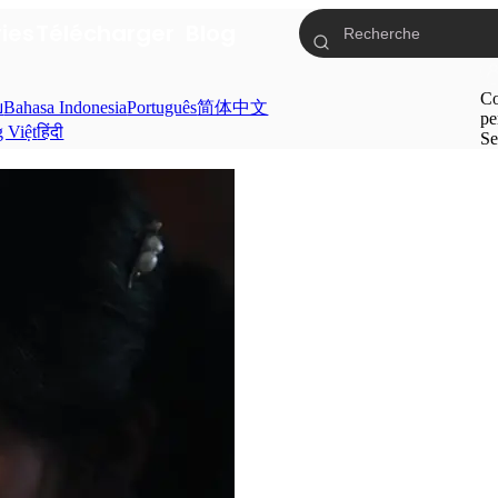
ries
Télécharger
Blog
Co
ย
Bahasa Indonesia
Português
简体中文
pe
g Việt
हिंदी
Se