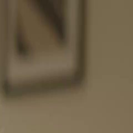
nnectez-vous pour commencer votre expérience
rsonnalisée
 connecter