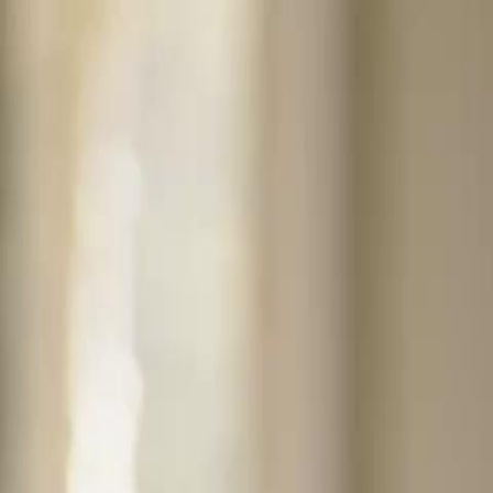
Accueil
Sé
Français
English
繁體中文
日本語
한국어
Español
แบบไท
Italiano
Deutsch
Français
Türkçe
Melayu
عربي
Tiến
Accueil
Séries
la femme au foyer aux dix milliards Épisode 42