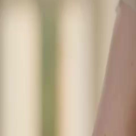
Débloquer cet épisode
LA FEMME AU FOYER AUX DIX MILLIARDS
Épisode
42
2.4K
3.3K
Drame des Familles Riches
Contemporain
Satisfaisant
La Révélation de la Reine aux 10 Milliards
Les soupçons se portent sur Kathy comme étant la mystérieuse Reine a
famille continue de la sous-estimer et de la ridiculiser.Kathy révèlera-t-