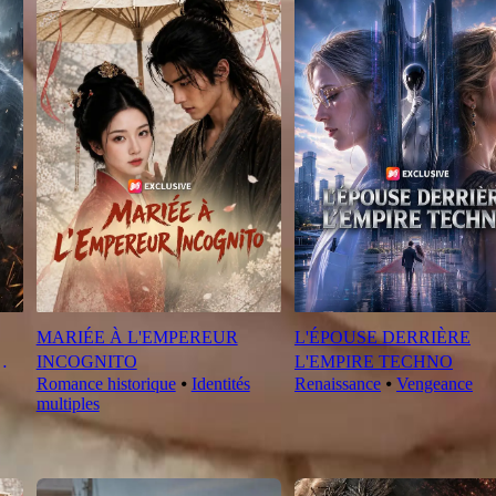
MARIÉE À L'EMPEREUR
L'ÉPOUSE DERRIÈRE
INCOGNITO
L'EMPIRE TECHNO
Romance historique
⦁
Identités
Renaissance
⦁
Vengeance
multiples