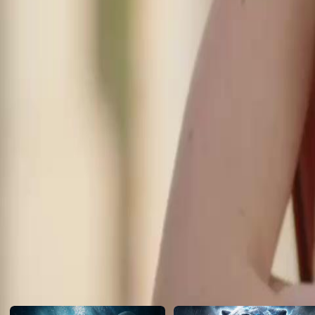
famille ingrate ?
Click to copy the link
Click to copy the link
1 - 30
31 -53
Tous les épisodes
1
2
3
4
5
6
7
8
9
10
11
12
13
14
15
16
17
18
19
20
21
31
32
33
34
35
36
37
38
39
40
41
43
44
45
46
47
48
49
50
51
52
53
Recommandé pour vous