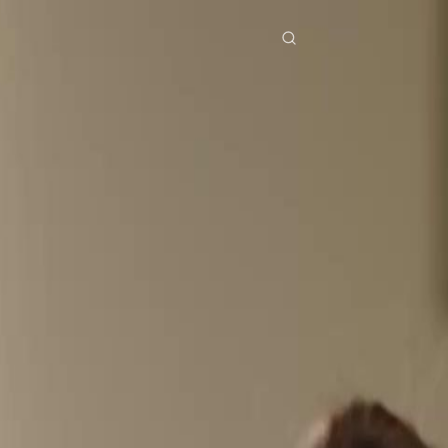
ries
Télécharger
Blog
Co
ย
Bahasa Indonesia
Português
简体中文
pe
g Việt
हिंदी
Se