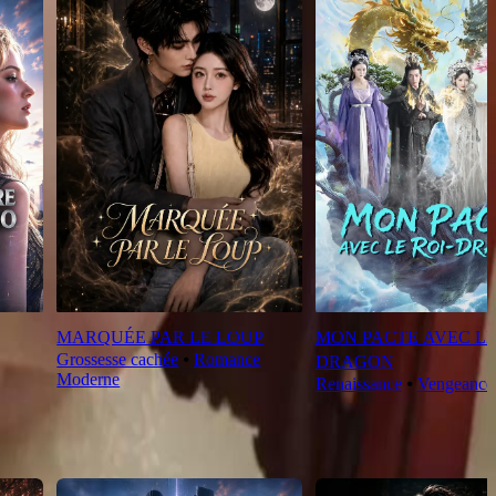
MARQUÉE PAR LE LOUP
MON PACTE AVEC LE
Grossesse cachée
⦁
Romance
DRAGON
Moderne
Renaissance
⦁
Vengeance