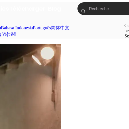
ries
Télécharger
Blog
Co
ย
Bahasa Indonesia
Português
简体中文
pe
g Việt
हिंदी
Se