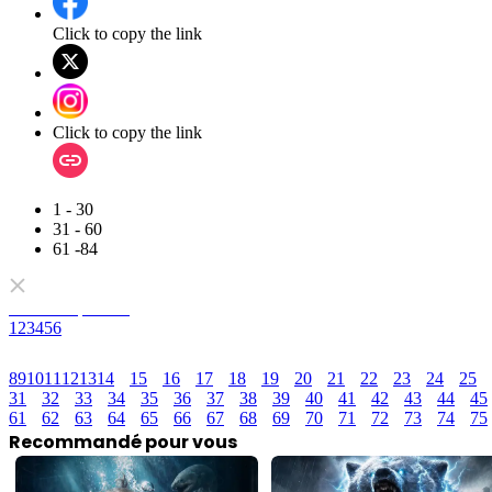
Click to copy the link
Click to copy the link
1 - 30
31 - 60
61 -84
Tous les épisodes
1
2
3
4
5
6
8
9
10
11
12
13
14
15
16
17
18
19
20
21
22
23
24
25
31
32
33
34
35
36
37
38
39
40
41
42
43
44
45
61
62
63
64
65
66
67
68
69
70
71
72
73
74
75
Recommandé pour vous