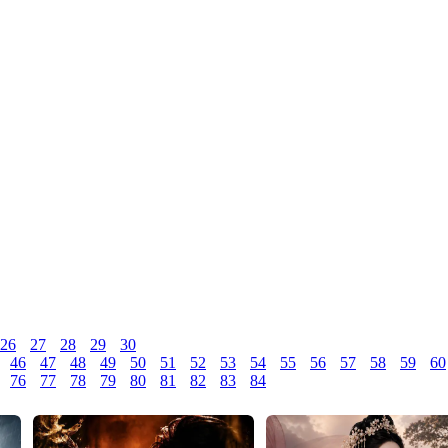
26
27
28
29
30
46
47
48
49
50
51
52
53
54
55
56
57
58
59
60
76
77
78
79
80
81
82
83
84