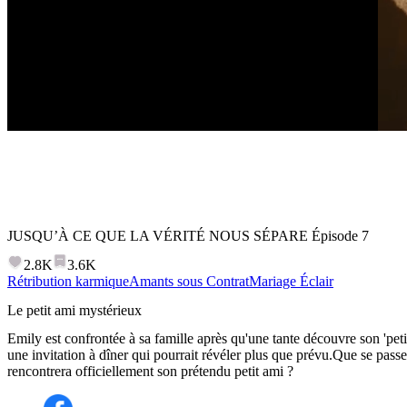
JUSQU’À CE QUE LA VÉRITÉ NOUS SÉPARE
Épisode
7
2.8K
3.6K
Rétribution karmique
Amants sous Contrat
Mariage Éclair
Le petit ami mystérieux
Emily est confrontée à sa famille après qu'une tante découvre son 'peti
une invitation à dîner qui pourrait révéler plus que prévu.Que se passer
rencontrera officiellement son prétendu petit ami ?