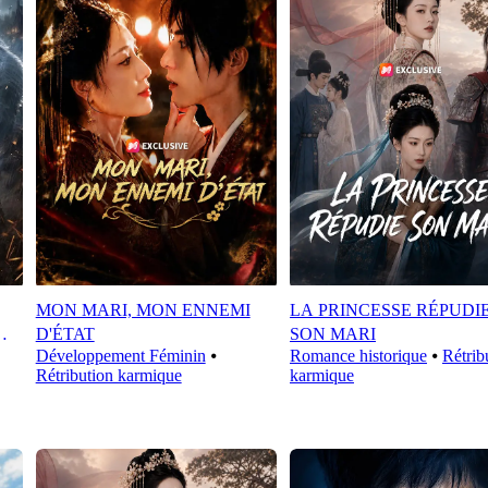
MON MARI, MON ENNEMI
LA PRINCESSE RÉPUDI
D'ÉTAT
SON MARI
Développement Féminin
⦁
Romance historique
⦁
Rétrib
Rétribution karmique
karmique