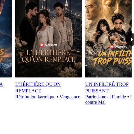
LA
L'HÉRITIÈRE QU'ON
UN INFILTRÉ TROP
REMPLACE
PUISSANT
Rétribution karmique
⦁
Vengeance
Patriotisme et Famille
⦁
B
contre Mal