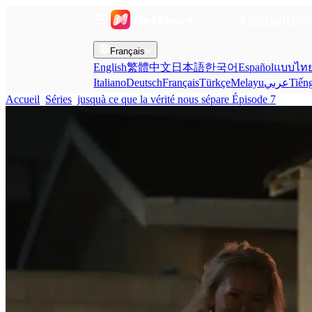
Accueil
Sé
Français
English
繁體中文
日本語
한국어
Español
แบบไท
Italiano
Deutsch
Français
Türkçe
Melayu
عربي
Tiến
Accueil
Séries
jusquà ce que la vérité nous sépare Épisode 7