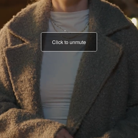
Click to unmute
tel un vrai gentleman.