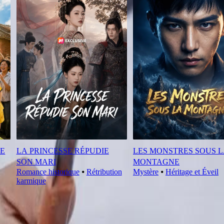
GE
LA PRINCESSE RÉPUDIE
LES MONSTRES SOUS 
SON MARI
MONTAGNE
Romance historique
⦁
Rétribution
Mystère
⦁
Héritage et Éveil
karmique