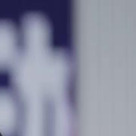
nnectez-vous pour commencer votre expérience
rsonnalisée
 connecter