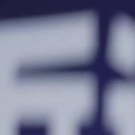
Accueil
Sé
Français
English
繁體中文
日本語
한국어
Español
แบบไท
Italiano
Deutsch
Français
Türkçe
Melayu
عربي
Tiến
Accueil
Séries
frappe céleste en rouge Épisode 29