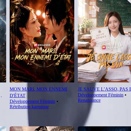
MON MARI, MON ENNEMI
JE SAUVE L’ASSO, PAS
Développement Féminin
⦁
D'ÉTAT
Renaissance
Développement Féminin
⦁
Rétribution karmique