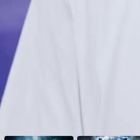
l'attendent.Nathan réussira-t-elle à maîtriser cette nouvelle technique 
Click to copy the link
Click to copy the link
1 - 30
31 -47
Tous les épisodes
1
2
3
4
5
6
7
8
9
10
11
12
13
14
15
16
17
18
19
20
21
22
30
31
32
33
34
35
36
37
38
39
40
41
42
43
44
45
Recommandé pour vous