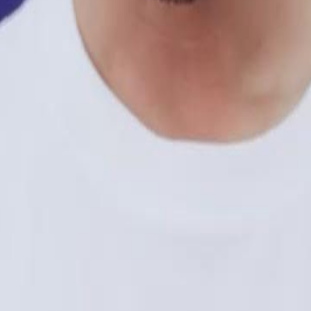
apparences en utilisant des objets
tation aux défis qui