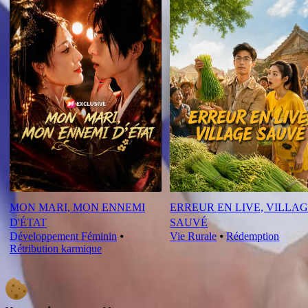
MON MARI, MON ENNEMI
ERREUR EN LIVE, VILLA
D'ÉTAT
SAUVÉ
Développement Féminin
⦁
Vie Rurale
⦁
Rédemption
Rétribution karmique