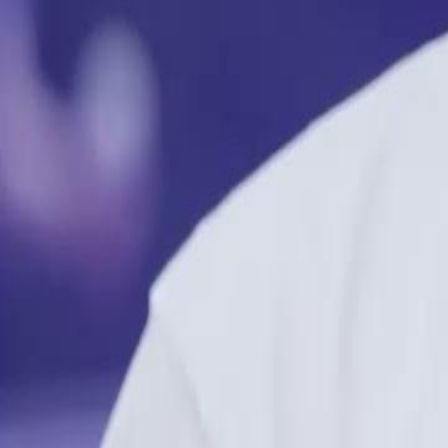
Débloquer cet épisode
FRAPPE CÉLESTE EN ROUGE
Épisode
29
2.4K
2.6K
Inspirant
Développement Féminin
Ascension du Faible
La Transformation du Banal
Nathan, sous la tutelle de Nicolas Moreau, apprend à voir au-delà des 
quotidiens comme raquettes, symbolisant sa transformation et son adap