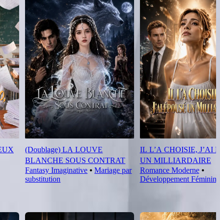
 EUX
(Doublage) LA LOUVE
IL L’A CHOISIE, J’AI
BLANCHE SOUS CONTRAT
UN MILLIARDAIRE
Fantasy Imaginative
⦁
Mariage par
Romance Moderne
⦁
substitution
Développement Féminin