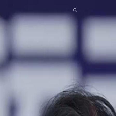
ries
Télécharger
Blog
Co
ย
Bahasa Indonesia
Português
简体中文
pe
g Việt
हिंदी
Se