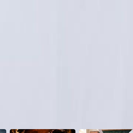
pour surmonter les obstacles à venir ?
23
24
25
26
27
28
46
47