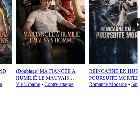
END
(Doublage) MA FIANCÉE A
RÉINCARNÉ EN HUSK
HUMILIÉ LE MAUVAIS
POURSUITE MORTEL
n
Vie Urbaine
⦁
Contre-attaque
Romance Moderne
⦁
Sati
HOMME