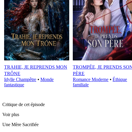
TRAHIE, JE REPRENDS MON
TROMPÉE, JE PRENDS SO
TRÔNE
PÈRE
Idylle Champêtre
⦁
Monde
Romance Moderne
⦁
Éthique
fantastique
familiale
Critique de cet épisode
Voir plus
Une Mère Sacrifiée