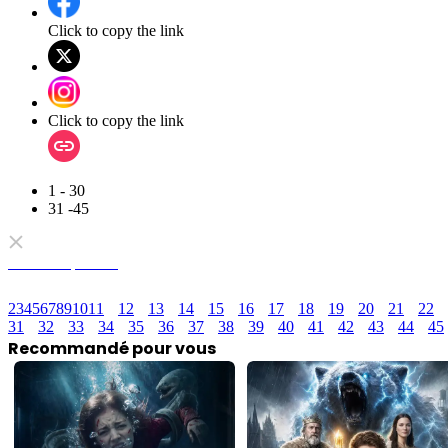
Click to copy the link
Click to copy the link
1 - 30
31 -45
Tous les épisodes
2
3
4
5
6
7
8
9
10
11
12
13
14
15
16
17
18
19
20
21
22
31
32
33
34
35
36
37
38
39
40
41
42
43
44
45
Recommandé pour vous