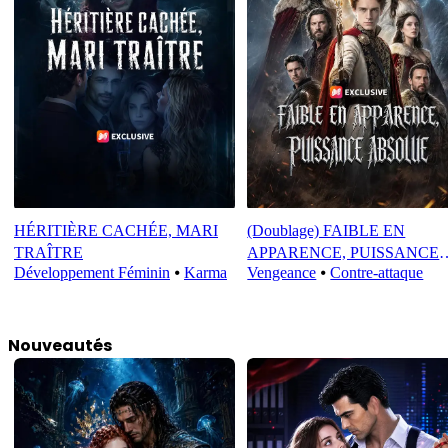
HÉRITIÈRE CACHÉE, MARI
(Doublage) FAIBLE EN
TRAÎTRE
APPARENCE, PUISSANCE
Développement Féminin
⦁
Karma
Vengeance
⦁
Contre-attaque
ABSOLUE
Nouveautés