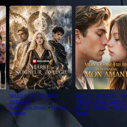
MARIÉE AU SEIGNEUR
MON QUASI-FRÈRE, M
AVEUGLE
ENNEMI, MON AMANT
Amour après divorce
⦁
Mariages
Romance Moderne
⦁
De la h
échangés
l'amour