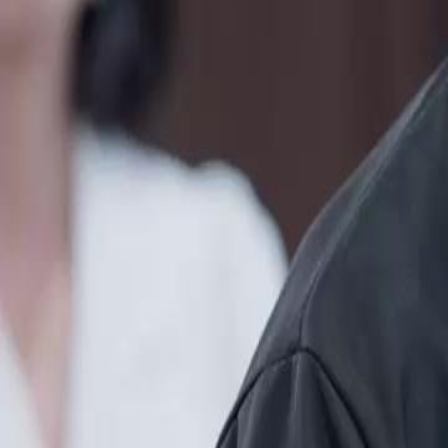
Débloquer cet épisode
FILLE REBELLE
Épisode
15
2.9K
3.7K
Rédemption
Ascension du Faible
Drame familial
Le Trésor Musical et la Récompense
Marie, la princesse rebelle, est chargée de transcrire une partition his
Nuage, pour le pays. En récompense de sa vertu et de son talent, son 