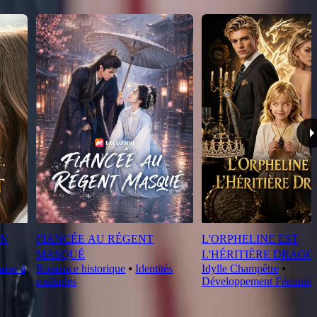
ON
FIANCÉE AU RÉGENT
L'ORPHELINE EST
MASQUÉ
L'HÉRITIÈRE DRAGO
aine à
Romance historique
⦁
Identités
Idylle Champêtre
⦁
multiples
Développement Féminin