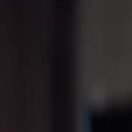
nnectez-vous pour commencer votre expérience
rsonnalisée
 connecter