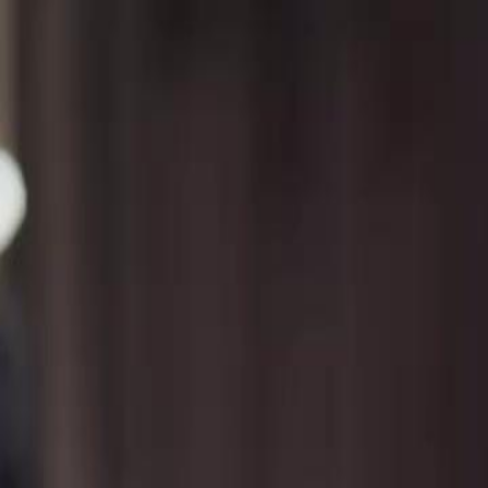
Accueil
Sé
Français
English
繁體中文
日本語
한국어
Español
แบบไท
Italiano
Deutsch
Français
Türkçe
Melayu
عربي
Tiến
Accueil
Séries
fille rebelle Épisode 15