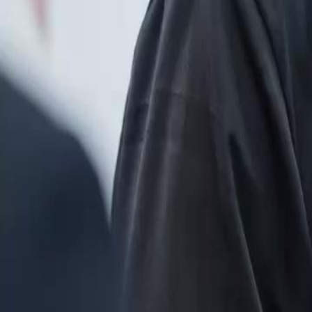
du Groupe Jangval, déclenchant la jalousie et les manigances de Tho
machiavéliques Thomas et Lucas préparent-ils pour contrer l'influence
Groupe Jangval ?
Click to copy the link
Click to copy the link
1 - 30
31 - 60
61 -66
Tous les épisodes
1
2
3
4
5
6
7
8
9
10
11
12
13
14
16
17
18
19
20
21
22
23
24
25
26
27
28
29
30
31
32
33
34
35
36
37
38
39
40
41
42
43
44
45
61
62
63
64
65
66