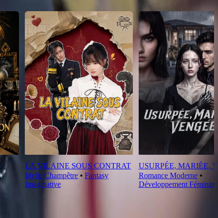
LA VILAINE SOUS CONTRAT
USURPÉE, MARIÉE, 
Idylle Champêtre
⦁
Fantasy
Romance Moderne
⦁
Imaginative
Développement Féminin