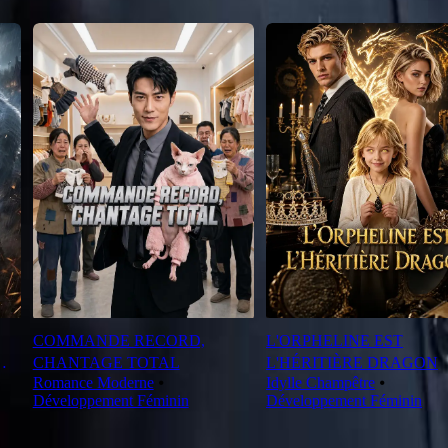
COMMANDE RECORD,
L'ORPHELINE EST
CHANTAGE TOTAL
L'HÉRITIÈRE DRAGON
Romance Moderne
⦁
Idylle Champêtre
⦁
Développement Féminin
Développement Féminin