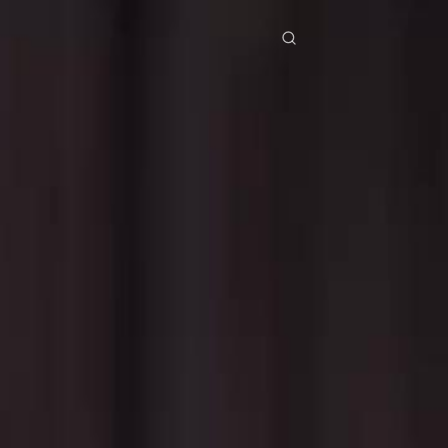
ries
Télécharger
Blog
Co
ย
Bahasa Indonesia
Português
简体中文
pe
g Việt
हिंदी
Se