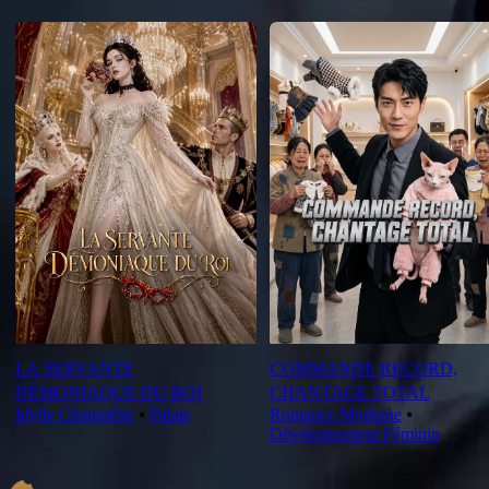
Nouveautés
LA SERVANTE
COMMANDE RECORD,
DÉMONIAQUE DU ROI
CHANTAGE TOTAL
Idylle Champêtre
⦁
Palais
Romance Moderne
⦁
Développement Féminin