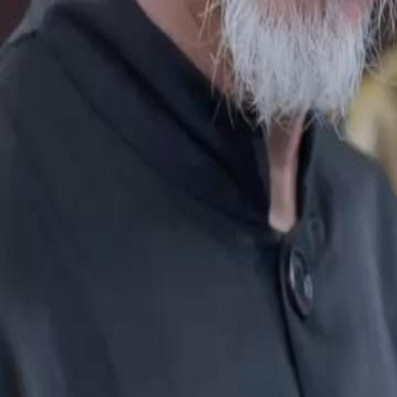
torique précieuse, Mélodie Clarté
grand-père lui offre 10% des actions