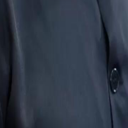
mas et Lucas.Quels plans
 grandissante de Marie dans le
46
47
48
49
50
51
52
53
54
55
56
57
58
59
60