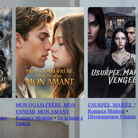
MON QUASI-FRÈRE, MON
USURPÉE, MARIÉE, 
Romance Moderne
⦁
ENNEMI, MON AMANT
Développement Féminin
ages
Romance Moderne
⦁
De la haine à
l'amour