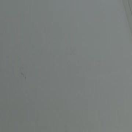
Accueil
Sé
Français
English
繁體中文
日本語
한국어
Español
แบบไท
Italiano
Deutsch
Français
Türkçe
Melayu
عربي
Tiến
Accueil
Séries
faux amour vraie obsession Épisode 38