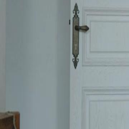
conditions ou trouvera-t-il un moyen de les contourner ?
Click to copy the link
Click to copy the link
1 - 30
31 - 60
61 -90
Tous les épisodes
1
2
3
4
5
6
7
8
9
10
11
12
13
14
15
16
17
18
19
20
21
2
31
32
33
34
35
36
37
39
40
41
42
43
44
45
46
47
48
49
50
51
52
53
61
62
63
64
65
66
67
68
69
70
71
72
73
74
75