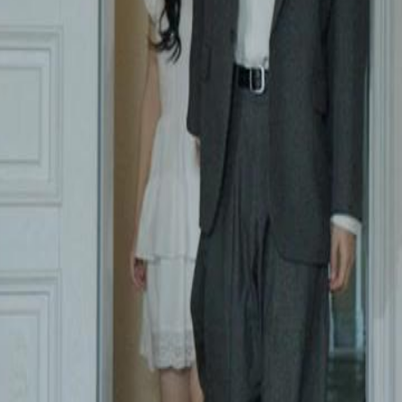
2
23
24
25
26
27
28
29
30
54
55
56
57
58
59
60
76
77
78
79
80
81
82
83
84
85
86
87
88
89
90