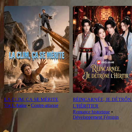
Nouveautés
LA CLIM, ÇA SE MÉRITE
RÉINCARNÉE, JE DÉTRÔN
Vie Urbaine
⦁
Contre-attaque
L'HÉRITIER
Romance historique
⦁
Développement Féminin