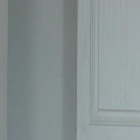
Débloquer cet épisode
FAUX AMOUR, VRAIE OBSESSION
Épisode
38
2.8K
3.1K
Regret
Amour après divorce
Romance Moderne
Conditions d'un Mariage de Convenance
Marie impose des conditions strictes à Sidi pour leur mariage de conve
entre vie professionnelle et privée, ainsi qu'une interdiction de toute in