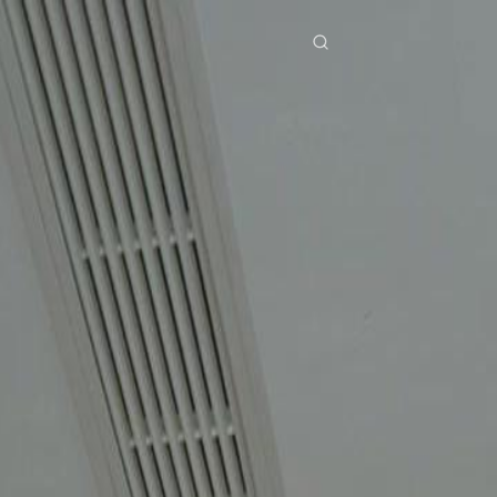
ries
Télécharger
Blog
Co
ย
Bahasa Indonesia
Português
简体中文
pe
g Việt
हिंदी
Se