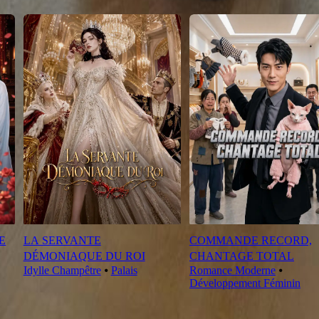
E
LA SERVANTE
COMMANDE RECORD,
DÉMONIAQUE DU ROI
CHANTAGE TOTAL
Idylle Champêtre
⦁
Palais
Romance Moderne
⦁
Développement Féminin