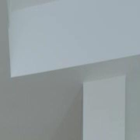
nnectez-vous pour commencer votre expérience
rsonnalisée
 connecter