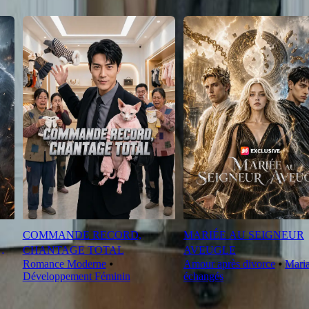
COMMANDE RECORD,
MARIÉE AU SEIGNEUR
CHANTAGE TOTAL
AVEUGLE
Romance Moderne
⦁
Amour après divorce
⦁
Mari
Développement Féminin
échangés