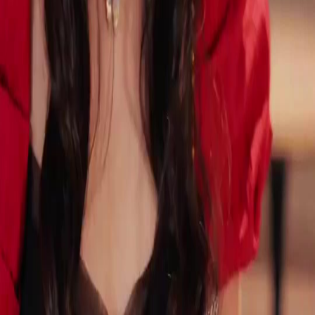
Séries
Télécharger
Blog
Français
English
繁體中文
日本語
한국어
Español
แบบไทย
Bahasa Indonesia
Português
简体中文
Italiano
Deutsch
Français
Türkçe
Melayu
عربي
Tiếng Việt
हिंदी