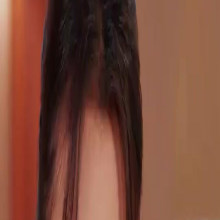
Débloquer cet épisode
Tous les épisodes
ELLE REVIENT RÉCLAMER SON HOMME
ELLE REVIENT RÉCLAMER SON HOMME
Épisode
34
2.2K
2.4K
Rétribution karmique
Famille puissante
Romance douce
ELLE REVIENT RÉCLAMER SON HOMME
Luna Moreau, orpheline rejetée comme un “mauvais présage”, est sauvée par Simon
Perrault. Ils s'aiment et se promettent le mariage. Pendant cinq ans, Luna élève seule leur
fille Anna et part en ville le chercher. Mais sa cousine Sofia Moreau usurpe sa place, fait
passer sa fille Manon pour l'enfant de Simon et accuse Luna d'avoir refait sa vie. Entre
mensonges, usurpation et rendez-vous manqués, Luna et Simon pourront-ils se retrouver ?