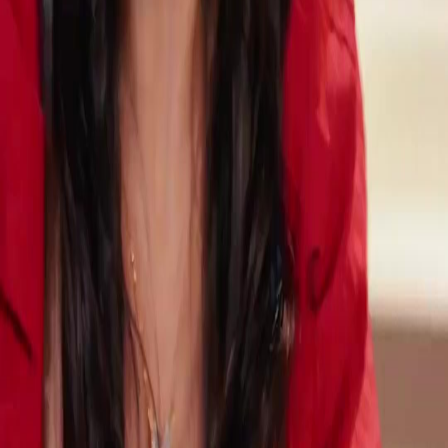
FAQ
Contactez-nous
support@netshort.com
business@netshort.com
Séries
Drames Épiques
Séries tendance
Télécharger l'application
NetShort | All Rights Reserved |
2026
NETSTORY PTE. LTD.
Accueil