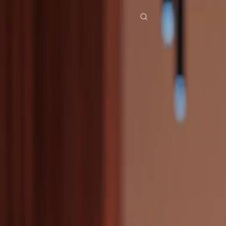
Accueil
Séries
elle revient réclamer son homme Épisode 34