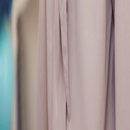
Séries
Télécharger
Blog
Français
English
繁體中文
日本語
한국어
Español
แบบไทย
Bahasa Indonesia
Português
简体中文
Italiano
Deutsch
Français
Türkçe
Melayu
عربي
Tiếng Việt
हिंदी