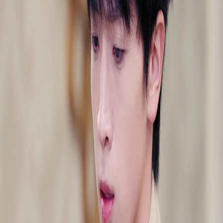
Débloquer cet épisode
Tous les épisodes
DU PALAIS À LA CITÉ : L'ALLIANCE IMMORTELLE
DU PALAIS À LA CITÉ : L'ALLIANCE IMMORTELLE
Épisode
26
2.3K
2.6K
Rétribution karmique
Développement Féminin
Voyage Temporel
DU PALAIS À LA CITÉ : L'ALLIANCE IMMORTELLE
Lucie, suivante de Selena, devient Marquise quand Selena devient Impératrice. À 60 ans,
elle renaît à Havenéo, fille de la gouvernante des Silva. La vraie héritière Selena, se fait
harceler par Mia l'usurpatrice. Lucie l'aide à affronter l'imposture et des parents injustes
pour une vie nouvelle.