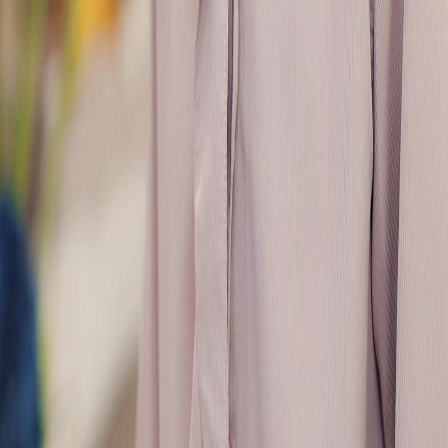
FAQ
Contactez-nous
support@netshort.com
business@netshort.com
Séries
Drames Épiques
Séries tendance
Télécharger l'application
NetShort | All Rights Reserved |
2026
NETSTORY PTE. LTD.
Accueil