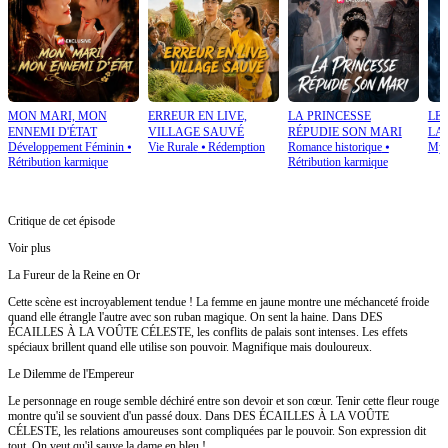
MON MARI, MON
ERREUR EN LIVE,
LA PRINCESSE
LE
ENNEMI D'ÉTAT
VILLAGE SAUVÉ
RÉPUDIE SON MARI
LA
Développement Féminin
⦁
Vie Rurale
⦁
Rédemption
Romance historique
⦁
Mys
Rétribution karmique
Rétribution karmique
Critique de cet épisode
Voir plus
La Fureur de la Reine en Or
Cette scène est incroyablement tendue ! La femme en jaune montre une méchanceté froide
quand elle étrangle l'autre avec son ruban magique. On sent la haine. Dans DES
ÉCAILLES À LA VOÛTE CÉLESTE, les conflits de palais sont intenses. Les effets
spéciaux brillent quand elle utilise son pouvoir. Magnifique mais douloureux.
Le Dilemme de l'Empereur
Le personnage en rouge semble déchiré entre son devoir et son cœur. Tenir cette fleur rouge
montre qu'il se souvient d'un passé doux. Dans DES ÉCAILLES À LA VOÛTE
CÉLESTE, les relations amoureuses sont compliquées par le pouvoir. Son expression dit
tout. On veut qu'il sauve la dame en bleu !