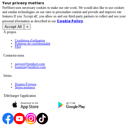
Your privacy matters
NetShort uses necessary cookies to make our site work. We would also like to use cookies
and similar technologies on our sites to personalize content and provide and improve site
features.If you 'Accept all', you allow us and our third-party partners to collect and use your
Cookie Policy
personal irformation as described in our
.
Accept All
×
À propos
Conditions d'utilisation
Politique de confidentialité
FAQ
Contactez-nous
support@netshort.com
business@netshort.com
Séries
Drames Épiques
Séries tendance
Télécharger l'application