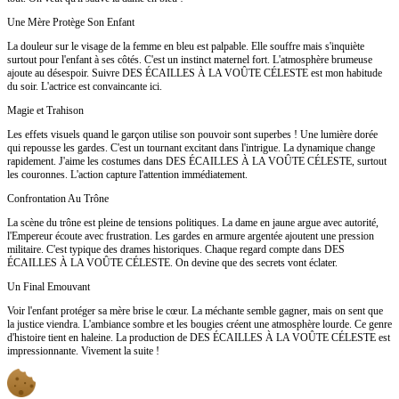
Une Mère Protège Son Enfant
La douleur sur le visage de la femme en bleu est palpable. Elle souffre mais s'inquiète
surtout pour l'enfant à ses côtés. C'est un instinct maternel fort. L'atmosphère brumeuse
ajoute au désespoir. Suivre DES ÉCAILLES À LA VOÛTE CÉLESTE est mon habitude
du soir. L'actrice est convaincante ici.
Magie et Trahison
Les effets visuels quand le garçon utilise son pouvoir sont superbes ! Une lumière dorée
qui repousse les gardes. C'est un tournant excitant dans l'intrigue. La dynamique change
rapidement. J'aime les costumes dans DES ÉCAILLES À LA VOÛTE CÉLESTE, surtout
les couronnes. L'action capture l'attention immédiatement.
Confrontation Au Trône
La scène du trône est pleine de tensions politiques. La dame en jaune argue avec autorité,
l'Empereur écoute avec frustration. Les gardes en armure argentée ajoutent une pression
militaire. C'est typique des drames historiques. Chaque regard compte dans DES
ÉCAILLES À LA VOÛTE CÉLESTE. On devine que des secrets vont éclater.
Un Final Emouvant
Voir l'enfant protéger sa mère brise le cœur. La méchante semble gagner, mais on sent que
la justice viendra. L'ambiance sombre et les bougies créent une atmosphère lourde. Ce genre
d'histoire tient en haleine. La production de DES ÉCAILLES À LA VOÛTE CÉLESTE est
impressionnante. Vivement la suite !