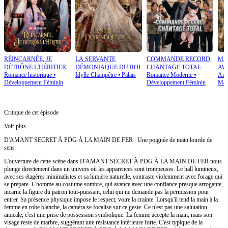
RÉINCARNÉE, JE
LA SERVANTE
COMMANDE RECORD,
MA
DÉTRÔNE L'HÉRITIER
DÉMONIAQUE DU ROI
CHANTAGE TOTAL
AV
Romance historique
⦁
Idylle Champêtre
⦁
Palais
Romance Moderne
⦁
Amo
Développement Féminin
Développement Féminin
Mar
Critique de cet épisode
Voir plus
D'AMANT SECRET À PDG À LA MAIN DE FER : Une poignée de main lourde de
sens
L'ouverture de cette scène dans D'AMANT SECRET À PDG À LA MAIN DE FER nous
plonge directement dans un univers où les apparences sont trompeuses. Le hall lumineux,
avec ses étagères minimalistes et sa lumière naturelle, contraste violemment avec l'orage qui
se prépare. L'homme au costume sombre, qui avance avec une confiance presque arrogante,
incarne la figure du patron tout-puissant, celui qui ne demande pas la permission pour
entrer. Sa présence physique impose le respect, voire la crainte. Lorsqu'il tend la main à la
femme en robe blanche, la caméra se focalise sur ce geste. Ce n'est pas une salutation
amicale, c'est une prise de possession symbolique. La femme accepte la main, mais son
visage reste de marbre, suggérant une résistance intérieure forte. C'est typique de la