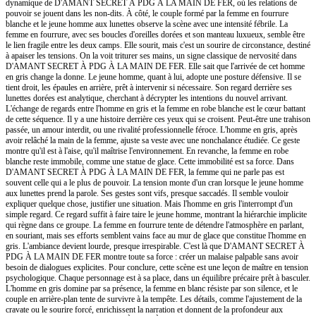
dynamique de D'AMANT SECRET À PDG À LA MAIN DE FER, où les relations de
pouvoir se jouent dans les non-dits. À côté, le couple formé par la femme en fourrure
blanche et le jeune homme aux lunettes observe la scène avec une intensité fébrile. La
femme en fourrure, avec ses boucles d'oreilles dorées et son manteau luxueux, semble être
le lien fragile entre les deux camps. Elle sourit, mais c'est un sourire de circonstance, destiné
à apaiser les tensions. On la voit triturer ses mains, un signe classique de nervosité dans
D'AMANT SECRET À PDG À LA MAIN DE FER. Elle sait que l'arrivée de cet homme
en gris change la donne. Le jeune homme, quant à lui, adopte une posture défensive. Il se
tient droit, les épaules en arrière, prêt à intervenir si nécessaire. Son regard derrière ses
lunettes dorées est analytique, cherchant à décrypter les intentions du nouvel arrivant.
L'échange de regards entre l'homme en gris et la femme en robe blanche est le cœur battant
de cette séquence. Il y a une histoire derrière ces yeux qui se croisent. Peut-être une trahison
passée, un amour interdit, ou une rivalité professionnelle féroce. L'homme en gris, après
avoir relâché la main de la femme, ajuste sa veste avec une nonchalance étudiée. Ce geste
montre qu'il est à l'aise, qu'il maîtrise l'environnement. En revanche, la femme en robe
blanche reste immobile, comme une statue de glace. Cette immobilité est sa force. Dans
D'AMANT SECRET À PDG À LA MAIN DE FER, la femme qui ne parle pas est
souvent celle qui a le plus de pouvoir. La tension monte d'un cran lorsque le jeune homme
aux lunettes prend la parole. Ses gestes sont vifs, presque saccadés. Il semble vouloir
expliquer quelque chose, justifier une situation. Mais l'homme en gris l'interrompt d'un
simple regard. Ce regard suffit à faire taire le jeune homme, montrant la hiérarchie implicite
qui règne dans ce groupe. La femme en fourrure tente de détendre l'atmosphère en parlant,
en souriant, mais ses efforts semblent vains face au mur de glace que constitue l'homme en
gris. L'ambiance devient lourde, presque irrespirable. C'est là que D'AMANT SECRET À
PDG À LA MAIN DE FER montre toute sa force : créer un malaise palpable sans avoir
besoin de dialogues explicites. Pour conclure, cette scène est une leçon de maître en tension
psychologique. Chaque personnage est à sa place, dans un équilibre précaire prêt à basculer.
L'homme en gris domine par sa présence, la femme en blanc résiste par son silence, et le
couple en arrière-plan tente de survivre à la tempête. Les détails, comme l'ajustement de la
cravate ou le sourire forcé, enrichissent la narration et donnent de la profondeur aux