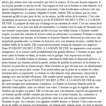
pièces gris avance avec une assurance qui force le respect. Il n'est pas là pour négocier, il
est là pour prendre ce qui lui est dû. Son regard est fixé sur la femme en robe blanche, et il
ignore superbement les autres personnes présentes. Cette focalisation exclusive crée une
intimité dangereuse. La femme, élégante et froide, l'attend. Elle ne baisse pas les yeux,
montrant qu'elle n'a pas peur de lui, ou du moins, qu'elle refuse de le montrer. C'est cette
dynamique de pouvoir qui fait tout le sel de D'AMANT SECRET À PDG À LA MAIN
DE FER. La poignée de main qui s'échange est un moment de vérité. C'est un contact bref
mais intense, où se joue une lutte de domination. La femme serre la main de l'homme avec
une fermeté surprenante, montrant qu'elle n'est pas une faible femme. L'homme semble
surpris, ou peut-être satisfait de trouver enfin un adversaire à sa hauteur. Pendant ce temps,
le jeune homme aux lunettes et la femme en fourrure blanche observent la scène avec une
inquiétude grandissante. La femme en fourrure, avec son manteau luxueux, semble être le
maillon faible de la chaîne. Elle sourit nerveusement, tentant de masquer son angoisse.
Dans D'AMANT SECRET À PDG À LA MAIN DE FER, les apparences sont souvent
trompeuses, et ce sourire cache probablement une grande détresse. L'homme en gris, après
avoir salué la femme en blanc, se tourne vers le groupe. Son expression est dure,
inquisitrice. Il semble évaluer la situation, cherchant la faille dans le dispositif adverse. Le
jeune homme aux lunettes prend la parole, tentant de justifier la présence de la femme en
fourrure ou peut-être la sienne propre. Mais l'homme en gris l'écoute avec un détachement
poli, ce qui est encore plus vexant. Il ne prend même pas la peine de se mettre en colère,
montrant ainsi sa supériorité. La femme en robe blanche reste silencieuse, observant le
manège avec une lucidité effrayante. Elle semble savoir quelque chose que les autres
ignorent. C'est tout l'art de D'AMANT SECRET À PDG À LA MAIN DE FER de créer
des personnages aux motivations complexes. La femme en fourrure blanche tente de
détendre l'atmosphère, mais ses efforts sont vains. L'homme en gris la regarde avec une
froideur qui la glace sur place. Elle se sent nue sous son manteau, exposée au jugement de
cet homme qu'elle semble craindre par-dessus tout. Le jeune homme, lui, commence à
perdre son calme. Il parle plus fort, gesticule, mais il ne parvient pas à impressionner
l'homme en gris. Au contraire, son agitation semble amuser ce dernier. Cette scène est une
leçon de maître en tension psychologique, où chaque mot, chaque geste, est pesé et mesuré.