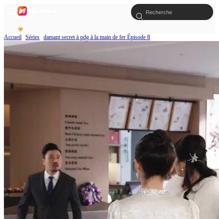
Accueil
Séries
damant secret à pdg à la main de fer Épisode 8