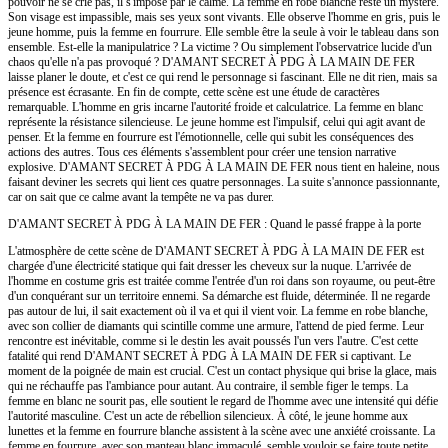
pouvoir ne se crie pas, il s'impose par le calme. La femme en robe blanche reste un mystère.
Son visage est impassible, mais ses yeux sont vivants. Elle observe l'homme en gris, puis le
jeune homme, puis la femme en fourrure. Elle semble être la seule à voir le tableau dans son
ensemble. Est-elle la manipulatrice ? La victime ? Ou simplement l'observatrice lucide d'un
chaos qu'elle n'a pas provoqué ? D'AMANT SECRET À PDG À LA MAIN DE FER
laisse planer le doute, et c'est ce qui rend le personnage si fascinant. Elle ne dit rien, mais sa
présence est écrasante. En fin de compte, cette scène est une étude de caractères
remarquable. L'homme en gris incarne l'autorité froide et calculatrice. La femme en blanc
représente la résistance silencieuse. Le jeune homme est l'impulsif, celui qui agit avant de
penser. Et la femme en fourrure est l'émotionnelle, celle qui subit les conséquences des
actions des autres. Tous ces éléments s'assemblent pour créer une tension narrative
explosive. D'AMANT SECRET À PDG À LA MAIN DE FER nous tient en haleine, nous
faisant deviner les secrets qui lient ces quatre personnages. La suite s'annonce passionnante,
car on sait que ce calme avant la tempête ne va pas durer.
D'AMANT SECRET À PDG À LA MAIN DE FER : Quand le passé frappe à la porte
L'atmosphère de cette scène de D'AMANT SECRET À PDG À LA MAIN DE FER est
chargée d'une électricité statique qui fait dresser les cheveux sur la nuque. L'arrivée de
l'homme en costume gris est traitée comme l'entrée d'un roi dans son royaume, ou peut-être
d'un conquérant sur un territoire ennemi. Sa démarche est fluide, déterminée. Il ne regarde
pas autour de lui, il sait exactement où il va et qui il vient voir. La femme en robe blanche,
avec son collier de diamants qui scintille comme une armure, l'attend de pied ferme. Leur
rencontre est inévitable, comme si le destin les avait poussés l'un vers l'autre. C'est cette
fatalité qui rend D'AMANT SECRET À PDG À LA MAIN DE FER si captivant. Le
moment de la poignée de main est crucial. C'est un contact physique qui brise la glace, mais
qui ne réchauffe pas l'ambiance pour autant. Au contraire, il semble figer le temps. La
femme en blanc ne sourit pas, elle soutient le regard de l'homme avec une intensité qui défie
l'autorité masculine. C'est un acte de rébellion silencieux. À côté, le jeune homme aux
lunettes et la femme en fourrure blanche assistent à la scène avec une anxiété croissante. La
femme en fourrure, avec son manteau blanc immaculé, semble vouloir se faire toute petite,