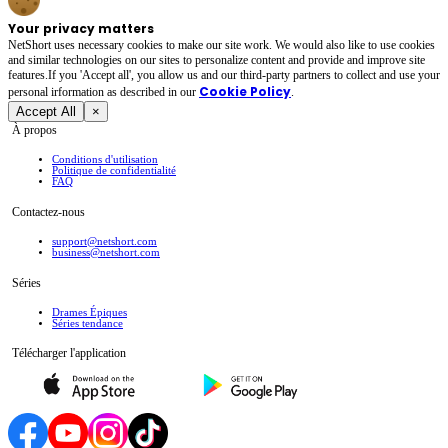
Your privacy matters
NetShort uses necessary cookies to make our site work. We would also like to use cookies
and similar technologies on our sites to personalize content and provide and improve site
features.If you 'Accept all', you allow us and our third-party partners to collect and use your
Cookie Policy
personal irformation as described in our
.
Accept All
×
À propos
Conditions d'utilisation
Politique de confidentialité
FAQ
Contactez-nous
support@netshort.com
business@netshort.com
Séries
Drames Épiques
Séries tendance
Télécharger l'application