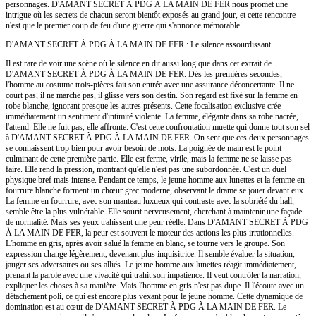
personnages. D'AMANT SECRET À PDG À LA MAIN DE FER nous promet une
intrigue où les secrets de chacun seront bientôt exposés au grand jour, et cette rencontre
n'est que le premier coup de feu d'une guerre qui s'annonce mémorable.
D'AMANT SECRET À PDG À LA MAIN DE FER : Le silence assourdissant
Il est rare de voir une scène où le silence en dit aussi long que dans cet extrait de
D'AMANT SECRET À PDG À LA MAIN DE FER. Dès les premières secondes,
l'homme au costume trois-pièces fait son entrée avec une assurance déconcertante. Il ne
court pas, il ne marche pas, il glisse vers son destin. Son regard est fixé sur la femme en
robe blanche, ignorant presque les autres présents. Cette focalisation exclusive crée
immédiatement un sentiment d'intimité violente. La femme, élégante dans sa robe nacrée,
l'attend. Elle ne fuit pas, elle affronte. C'est cette confrontation muette qui donne tout son sel
à D'AMANT SECRET À PDG À LA MAIN DE FER. On sent que ces deux personnages
se connaissent trop bien pour avoir besoin de mots. La poignée de main est le point
culminant de cette première partie. Elle est ferme, virile, mais la femme ne se laisse pas
faire. Elle rend la pression, montrant qu'elle n'est pas une subordonnée. C'est un duel
physique bref mais intense. Pendant ce temps, le jeune homme aux lunettes et la femme en
fourrure blanche forment un chœur grec moderne, observant le drame se jouer devant eux.
La femme en fourrure, avec son manteau luxueux qui contraste avec la sobriété du hall,
semble être la plus vulnérable. Elle sourit nerveusement, cherchant à maintenir une façade
de normalité. Mais ses yeux trahissent une peur réelle. Dans D'AMANT SECRET À PDG
À LA MAIN DE FER, la peur est souvent le moteur des actions les plus irrationnelles.
L'homme en gris, après avoir salué la femme en blanc, se tourne vers le groupe. Son
expression change légèrement, devenant plus inquisitrice. Il semble évaluer la situation,
jauger ses adversaires ou ses alliés. Le jeune homme aux lunettes réagit immédiatement,
prenant la parole avec une vivacité qui trahit son impatience. Il veut contrôler la narration,
expliquer les choses à sa manière. Mais l'homme en gris n'est pas dupe. Il l'écoute avec un
détachement poli, ce qui est encore plus vexant pour le jeune homme. Cette dynamique de
domination est au cœur de D'AMANT SECRET À PDG À LA MAIN DE FER. Le