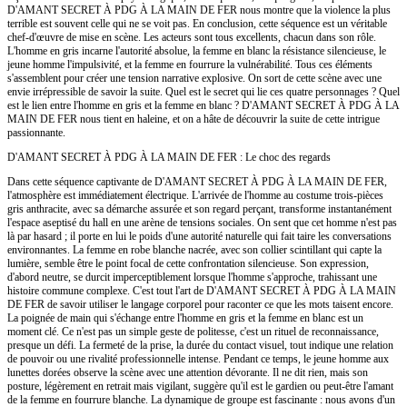
D'AMANT SECRET À PDG À LA MAIN DE FER nous montre que la violence la plus
terrible est souvent celle qui ne se voit pas. En conclusion, cette séquence est un véritable
chef-d'œuvre de mise en scène. Les acteurs sont tous excellents, chacun dans son rôle.
L'homme en gris incarne l'autorité absolue, la femme en blanc la résistance silencieuse, le
jeune homme l'impulsivité, et la femme en fourrure la vulnérabilité. Tous ces éléments
s'assemblent pour créer une tension narrative explosive. On sort de cette scène avec une
envie irrépressible de savoir la suite. Quel est le secret qui lie ces quatre personnages ? Quel
est le lien entre l'homme en gris et la femme en blanc ? D'AMANT SECRET À PDG À LA
MAIN DE FER nous tient en haleine, et on a hâte de découvrir la suite de cette intrigue
passionnante.
D'AMANT SECRET À PDG À LA MAIN DE FER : Le choc des regards
Dans cette séquence captivante de D'AMANT SECRET À PDG À LA MAIN DE FER,
l'atmosphère est immédiatement électrique. L'arrivée de l'homme au costume trois-pièces
gris anthracite, avec sa démarche assurée et son regard perçant, transforme instantanément
l'espace aseptisé du hall en une arène de tensions sociales. On sent que cet homme n'est pas
là par hasard ; il porte en lui le poids d'une autorité naturelle qui fait taire les conversations
environnantes. La femme en robe blanche nacrée, avec son collier scintillant qui capte la
lumière, semble être le point focal de cette confrontation silencieuse. Son expression,
d'abord neutre, se durcit imperceptiblement lorsque l'homme s'approche, trahissant une
histoire commune complexe. C'est tout l'art de D'AMANT SECRET À PDG À LA MAIN
DE FER de savoir utiliser le langage corporel pour raconter ce que les mots taisent encore.
La poignée de main qui s'échange entre l'homme en gris et la femme en blanc est un
moment clé. Ce n'est pas un simple geste de politesse, c'est un rituel de reconnaissance,
presque un défi. La fermeté de la prise, la durée du contact visuel, tout indique une relation
de pouvoir ou une rivalité professionnelle intense. Pendant ce temps, le jeune homme aux
lunettes dorées observe la scène avec une attention dévorante. Il ne dit rien, mais son
posture, légèrement en retrait mais vigilant, suggère qu'il est le gardien ou peut-être l'amant
de la femme en fourrure blanche. La dynamique de groupe est fascinante : nous avons d'un