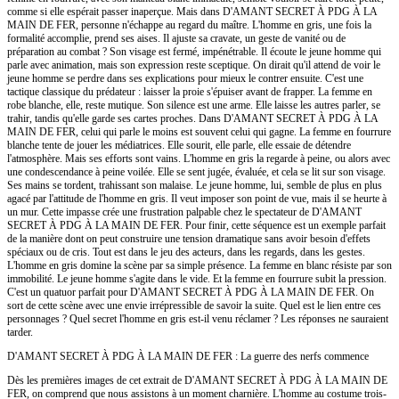
comme si elle espérait passer inaperçue. Mais dans D'AMANT SECRET À PDG À LA
MAIN DE FER, personne n'échappe au regard du maître. L'homme en gris, une fois la
formalité accomplie, prend ses aises. Il ajuste sa cravate, un geste de vanité ou de
préparation au combat ? Son visage est fermé, impénétrable. Il écoute le jeune homme qui
parle avec animation, mais son expression reste sceptique. On dirait qu'il attend de voir le
jeune homme se perdre dans ses explications pour mieux le contrer ensuite. C'est une
tactique classique du prédateur : laisser la proie s'épuiser avant de frapper. La femme en
robe blanche, elle, reste mutique. Son silence est une arme. Elle laisse les autres parler, se
trahir, tandis qu'elle garde ses cartes proches. Dans D'AMANT SECRET À PDG À LA
MAIN DE FER, celui qui parle le moins est souvent celui qui gagne. La femme en fourrure
blanche tente de jouer les médiatrices. Elle sourit, elle parle, elle essaie de détendre
l'atmosphère. Mais ses efforts sont vains. L'homme en gris la regarde à peine, ou alors avec
une condescendance à peine voilée. Elle se sent jugée, évaluée, et cela se lit sur son visage.
Ses mains se tordent, trahissant son malaise. Le jeune homme, lui, semble de plus en plus
agacé par l'attitude de l'homme en gris. Il veut imposer son point de vue, mais il se heurte à
un mur. Cette impasse crée une frustration palpable chez le spectateur de D'AMANT
SECRET À PDG À LA MAIN DE FER. Pour finir, cette séquence est un exemple parfait
de la manière dont on peut construire une tension dramatique sans avoir besoin d'effets
spéciaux ou de cris. Tout est dans le jeu des acteurs, dans les regards, dans les gestes.
L'homme en gris domine la scène par sa simple présence. La femme en blanc résiste par son
immobilité. Le jeune homme s'agite dans le vide. Et la femme en fourrure subit la pression.
C'est un quatuor parfait pour D'AMANT SECRET À PDG À LA MAIN DE FER. On
sort de cette scène avec une envie irrépressible de savoir la suite. Quel est le lien entre ces
personnages ? Quel secret l'homme en gris est-il venu réclamer ? Les réponses ne sauraient
tarder.
D'AMANT SECRET À PDG À LA MAIN DE FER : La guerre des nerfs commence
Dès les premières images de cet extrait de D'AMANT SECRET À PDG À LA MAIN DE
FER, on comprend que nous assistons à un moment charnière. L'homme au costume trois-