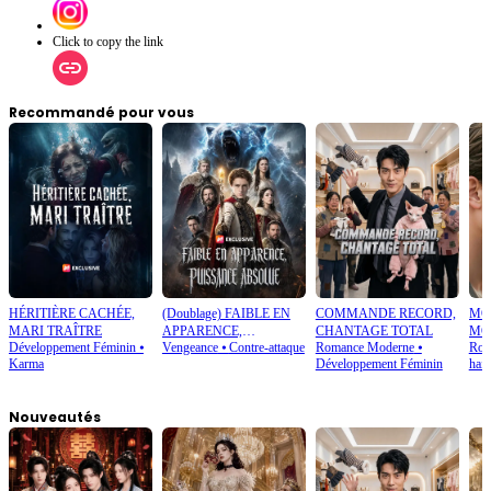
Click to copy the link
Recommandé pour vous
HÉRITIÈRE CACHÉE,
(Doublage) FAIBLE EN
COMMANDE RECORD,
MO
MARI TRAÎTRE
APPARENCE,
CHANTAGE TOTAL
MO
Développement Féminin
⦁
Vengeance
⦁
Contre-attaque
Romance Moderne
⦁
Rom
PUISSANCE ABSOLUE
AM
Karma
Développement Féminin
hain
Nouveautés