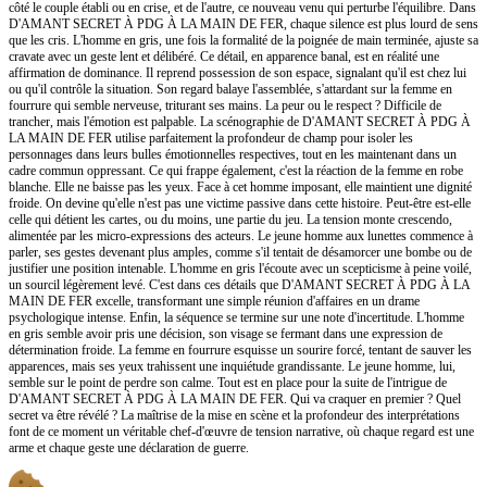
côté le couple établi ou en crise, et de l'autre, ce nouveau venu qui perturbe l'équilibre. Dans
D'AMANT SECRET À PDG À LA MAIN DE FER, chaque silence est plus lourd de sens
que les cris. L'homme en gris, une fois la formalité de la poignée de main terminée, ajuste sa
cravate avec un geste lent et délibéré. Ce détail, en apparence banal, est en réalité une
affirmation de dominance. Il reprend possession de son espace, signalant qu'il est chez lui
ou qu'il contrôle la situation. Son regard balaye l'assemblée, s'attardant sur la femme en
fourrure qui semble nerveuse, triturant ses mains. La peur ou le respect ? Difficile de
trancher, mais l'émotion est palpable. La scénographie de D'AMANT SECRET À PDG À
LA MAIN DE FER utilise parfaitement la profondeur de champ pour isoler les
personnages dans leurs bulles émotionnelles respectives, tout en les maintenant dans un
cadre commun oppressant. Ce qui frappe également, c'est la réaction de la femme en robe
blanche. Elle ne baisse pas les yeux. Face à cet homme imposant, elle maintient une dignité
froide. On devine qu'elle n'est pas une victime passive dans cette histoire. Peut-être est-elle
celle qui détient les cartes, ou du moins, une partie du jeu. La tension monte crescendo,
alimentée par les micro-expressions des acteurs. Le jeune homme aux lunettes commence à
parler, ses gestes devenant plus amples, comme s'il tentait de désamorcer une bombe ou de
justifier une position intenable. L'homme en gris l'écoute avec un scepticisme à peine voilé,
un sourcil légèrement levé. C'est dans ces détails que D'AMANT SECRET À PDG À LA
MAIN DE FER excelle, transformant une simple réunion d'affaires en un drame
psychologique intense. Enfin, la séquence se termine sur une note d'incertitude. L'homme
en gris semble avoir pris une décision, son visage se fermant dans une expression de
détermination froide. La femme en fourrure esquisse un sourire forcé, tentant de sauver les
apparences, mais ses yeux trahissent une inquiétude grandissante. Le jeune homme, lui,
semble sur le point de perdre son calme. Tout est en place pour la suite de l'intrigue de
D'AMANT SECRET À PDG À LA MAIN DE FER. Qui va craquer en premier ? Quel
secret va être révélé ? La maîtrise de la mise en scène et la profondeur des interprétations
font de ce moment un véritable chef-d'œuvre de tension narrative, où chaque regard est une
arme et chaque geste une déclaration de guerre.