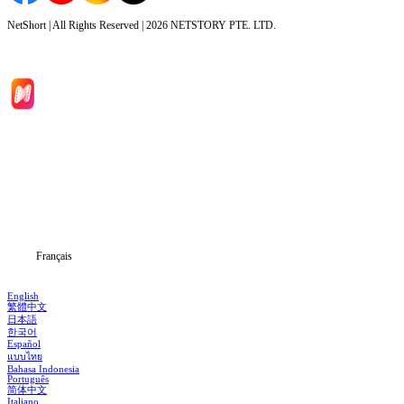
NetShort | All Rights Reserved |
2026
NETSTORY PTE. LTD.
Accueil
Séries
Télécharger
Blog
Français
English
繁體中文
日本語
한국어
Español
แบบไทย
Bahasa Indonesia
Português
简体中文
Italiano