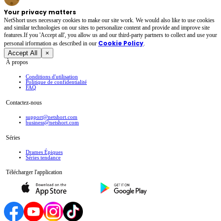
Your privacy matters
NetShort uses necessary cookies to make our site work. We would also like to use cookies
and similar technologies on our sites to personalize content and provide and improve site
features.If you 'Accept all', you allow us and our third-party partners to collect and use your
Cookie Policy
personal irformation as described in our
.
Accept All
×
À propos
Conditions d'utilisation
Politique de confidentialité
FAQ
Contactez-nous
support@netshort.com
business@netshort.com
Séries
Drames Épiques
Séries tendance
Télécharger l'application