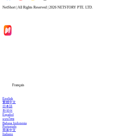
NetShort | All Rights Reserved |
2026
NETSTORY PTE. LTD.
Accueil
Séries
Télécharger
Blog
Français
English
繁體中文
日本語
한국어
Español
แบบไทย
Bahasa Indonesia
Português
简体中文
Italiano