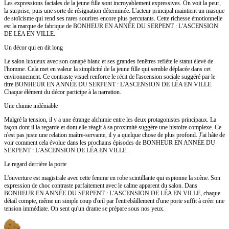
Les expressions faciales de la jeune fille sont incroyablement expressives. On voit la peur,
la surprise, puis une sorte de résignation déterminée. L'acteur principal maintient un masque
de stoïcisme qui rend ses rares sourires encore plus percutants. Cette richesse émotionnelle
est la marque de fabrique de BONHEUR EN ANNÉE DU SERPENT : L'ASCENSION
DE LÉA EN VILLE.
Un décor qui en dit long
Le salon luxueux avec son canapé blanc et ses grandes fenêtres reflète le statut élevé de
l'homme. Cela met en valeur la simplicité de la jeune fille qui semble déplacée dans cet
environnement. Ce contraste visuel renforce le récit de l'ascension sociale suggéré par le
titre BONHEUR EN ANNÉE DU SERPENT : L'ASCENSION DE LÉA EN VILLE.
Chaque élément du décor participe à la narration.
Une chimie indéniable
Malgré la tension, il y a une étrange alchimie entre les deux protagonistes principaux. La
façon dont il la regarde et dont elle réagit à sa proximité suggère une histoire complexe. Ce
n'est pas juste une relation maître-servante, il y a quelque chose de plus profond. J'ai hâte de
voir comment cela évolue dans les prochains épisodes de BONHEUR EN ANNÉE DU
SERPENT : L'ASCENSION DE LÉA EN VILLE.
Le regard derrière la porte
L'ouverture est magistrale avec cette femme en robe scintillante qui espionne la scène. Son
expression de choc contraste parfaitement avec le calme apparent du salon. Dans
BONHEUR EN ANNÉE DU SERPENT : L'ASCENSION DE LÉA EN VILLE, chaque
détail compte, même un simple coup d'œil par l'entrebâillement d'une porte suffit à créer une
tension immédiate. On sent qu'un drame se prépare sous nos yeux.