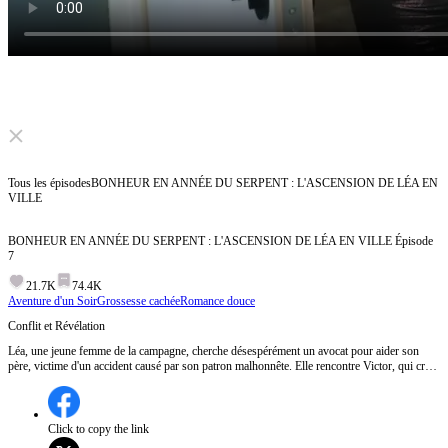
Click to unmute
Tous les épisodes
BONHEUR EN ANNÉE DU SERPENT : L'ASCENSION DE LÉA EN
VILLE
BONHEUR EN ANNÉE DU SERPENT : L'ASCENSION DE LÉA EN VILLE
Épisode
7
21.7K
74.4K
Aventure d'un Soir
Grossesse cachée
Romance douce
Conflit et Révélation
Léa, une jeune femme de la campagne, cherche désespérément un avocat pour aider son
père, victime d'un accident causé par son patron malhonnête. Elle rencontre Victor, qui croit
à tort qu'elle cherche à l'épouser pour son argent. Après une dispute intense, Victor offre de
l'argent pour les frais médicaux de son père, mais Léa refuse initialement, révélant sa fierté
et ses principes.Comment Léa va-t-elle gérer l'argent de Victor et les conséquences de leur
rencontre tumultueuse ?
Click to copy the link