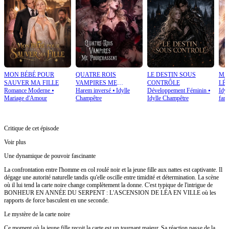
MON BÉBÉ POUR
QUATRE ROIS
LE DESTIN SOUS
MA
SAUVER MA FILLE
VAMPIRES ME
CONTRÔLE
LÉ
Romance Moderne
⦁
Harem inversé
⦁
Idylle
Développement Féminin
⦁
Idyl
POURCHASSENT
Mariage d'Amour
Champêtre
Idylle Champêtre
fant
Critique de cet épisode
Voir plus
Une dynamique de pouvoir fascinante
La confrontation entre l'homme en col roulé noir et la jeune fille aux nattes est captivante. Il
dégage une autorité naturelle tandis qu'elle oscille entre timidité et détermination. La scène
où il lui tend la carte noire change complètement la donne. C'est typique de l'intrigue de
BONHEUR EN ANNÉE DU SERPENT : L'ASCENSION DE LÉA EN VILLE où les
rapports de force basculent en une seconde.
Le mystère de la carte noire
Ce moment où la jeune fille reçoit la carte est un tournant majeur. Sa réaction passe de la