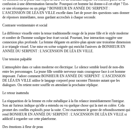
confusion à une détermination farouche. Pourquoi cet homme lui donne-t-il cet objet ? Est-
ce une récompense ou un piège ? BONHEUR EN ANNÉE DU SERPENT :
L'ASCENSION DE LÉA EN VILLE excelle dans l'art de poser des questions sans donner
de réponses immédiates, nous gardant accrochés à chaque seconde.
Contraste vestimentaire et social
La différence visuelle entre la tenue traditionnelle rouge de la jeune fille et le style moderne
et sombre de l'homme souligne leur écart social. Pourtant, leur interaction suggère une
connexion plus profonde. La femme élégante en arrière-plan ajoute une troisième dimension
à ce triangle visuel. Une mise en scène soignée qui enrichit l'univers de BONHEUR EN
ANNÉE DU SERPENT : L'ASCENSION DE LÉA EN VILLE.
Une tension palpable
L'atmosphère dans ce salon moderne est électrique. Le silence semble lourd de non-dits
entre les personnages. La jeune fille semble nerveuse mais courageuse face à cet homme
imposant. J'adore comment BONHEUR EN ANNÉE DU SERPENT : L'ASCENSION
DE LÉA EN VILLE utilise le langage corporel pour raconter l'histoire autant que les
dialogues. On retient notre souffle en attendant la prochaine réplique.
Le retour inattendu
La réapparition de la femme en robe métallique à la fin relance immédiatement l'intrigue.
Son air furieux indique qu'elle a entendu ou vu quelque chose qui la met en colère. Cela
promet des conflits explosifs pour la suite. C'est exactement le genre de rebondissement qui
rend BONHEUR EN ANNÉE DU SERPENT : L'ASCENSION DE LÉA EN VILLE si
addictif à regarder sur cette plateforme.
Des émotions à fleur de peau