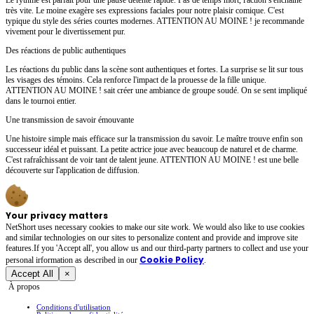
très vite. Le moine exagère ses expressions faciales pour notre plaisir comique. C'est
typique du style des séries courtes modernes. ATTENTION AU MOINE ! je recommande
vivement pour le divertissement pur.
Des réactions de public authentiques
Les réactions du public dans la scène sont authentiques et fortes. La surprise se lit sur tous
les visages des témoins. Cela renforce l'impact de la prouesse de la fille unique.
ATTENTION AU MOINE ! sait créer une ambiance de groupe soudé. On se sent impliqué
dans le tournoi entier.
Une transmission de savoir émouvante
Une histoire simple mais efficace sur la transmission du savoir. Le maître trouve enfin son
successeur idéal et puissant. La petite actrice joue avec beaucoup de naturel et de charme.
C'est rafraîchissant de voir tant de talent jeune. ATTENTION AU MOINE ! est une belle
découverte sur l'application de diffusion.
Your privacy matters
NetShort uses necessary cookies to make our site work. We would also like to use cookies
and similar technologies on our sites to personalize content and provide and improve site
features.If you 'Accept all', you allow us and our third-party partners to collect and use your
Cookie Policy
personal irformation as described in our
.
Accept All
×
À propos
Conditions d'utilisation