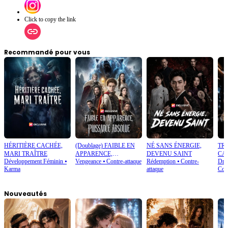
Click to copy the link
Recommandé pour vous
HÉRITIÈRE CACHÉE,
(Doublage) FAIBLE EN
NÉ SANS ÉNERGIE,
TR
MARI TRAÎTRE
APPARENCE,
DEVENU SAINT
CAD
Développement Féminin
⦁
Vengeance
⦁
Contre-attaque
Rédemption
⦁
Contre-
Dram
PUISSANCE ABSOLUE
RE
Karma
attaque
Cont
Nouveautés