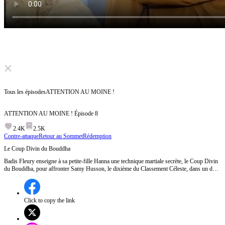
Click to unmute
Tous les épisodes
ATTENTION AU MOINE !
ATTENTION AU MOINE !
Épisode
8
2.4K
2.5K
Contre-attaque
Retour au Sommet
Rédemption
Le Coup Divin du Bouddha
Badis Fleury enseigne à sa petite-fille Hanna une technique martiale secrète, le Coup Divin
du Bouddha, pour affronter Samy Husson, le dixième du Classement Céleste, dans un duel
crucial pour l'Ordre Oriental.Hanna pourra-t-elle vraiment maîtriser le Coup Divin du
Bouddha et sauver l'Ordre Oriental ?
Click to copy the link