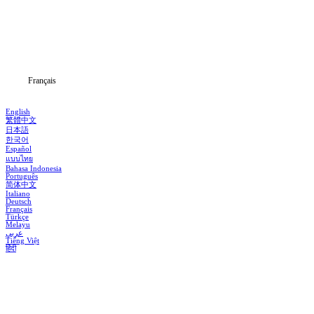
Séries
Télécharger
Blog
Français
English
繁體中文
日本語
한국어
Español
แบบไทย
Bahasa Indonesia
Português
简体中文
Italiano
Deutsch
Français
Türkçe
Melayu
عربي
Tiếng Việt
हिंदी