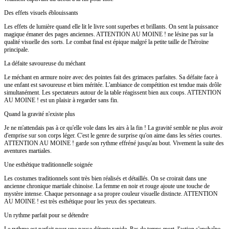
Des effets visuels éblouissants
Les effets de lumière quand elle lit le livre sont superbes et brillants. On sent la puissance
magique émaner des pages anciennes. ATTENTION AU MOINE ! ne lésine pas sur la
qualité visuelle des sorts. Le combat final est épique malgré la petite taille de l'héroïne
principale.
La défaite savoureuse du méchant
Le méchant en armure noire avec des pointes fait des grimaces parfaites. Sa défaite face à
une enfant est savoureuse et bien méritée. L'ambiance de compétition est tendue mais drôle
simultanément. Les spectateurs autour de la table réagissent bien aux coups. ATTENTION
AU MOINE ! est un plaisir à regarder sans fin.
Quand la gravité n'existe plus
Je ne m'attendais pas à ce qu'elle vole dans les airs à la fin ! La gravité semble ne plus avoir
d'emprise sur son corps léger. C'est le genre de surprise qu'on aime dans les séries courtes.
ATTENTION AU MOINE ! garde son rythme effréné jusqu'au bout. Vivement la suite des
aventures martiales.
Une esthétique traditionnelle soignée
Les costumes traditionnels sont très bien réalisés et détaillés. On se croirait dans une
ancienne chronique martiale chinoise. La femme en noir et rouge ajoute une touche de
mystère intense. Chaque personnage a sa propre couleur visuelle distincte. ATTENTION
AU MOINE ! est très esthétique pour les yeux des spectateurs.
Un rythme parfait pour se détendre
Le rythme est parfait pour une pause détente rapide. Pas de temps mort, l'action s'enchaîne