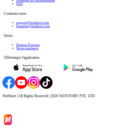
Politique de confidentialité
FAQ
Contactez-nous
support@netshort.com
business@netshort.com
Séries
Drames Épiques
Séries tendance
Télécharger l'application
NetShort | All Rights Reserved |
2026
NETSTORY PTE. LTD.
Accueil