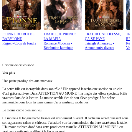
PIONNE DU ROI DE
TRAHIE, JE PRENDS
TRAHIR UNE DÉESSE,
TRA
BABYLONE
LA MAFIA
ÇA SE PAYE
RE
Regret
⦁
Coup de foudre
Romance Moderne
⦁
Triangle Amoureux
⦁
Rétr
Rétribution karmique
Amour après divorce
Ven
Critique de cet épisode
Voir plus
Une petite prodige des arts martiaux
La petite fille est incroyable dans son rôle ! Elle apprend la technique secrète en un clin
d'œil grâce au livre. Dans ATTENTION AU MOINE !, la magie des effets spéciaux brille
vraiment lors de la lecture. Le moine semble fier de son élève prodige. Une scène
mémorable pour tous les passionnés d'arts martiaux modernes.
Le moine cache bien son jeu
Ce moine à la longue barbe tressée est absolument hilarant. Il cache un secret puissant sous
son apparence calme et sérieuse. J'ai adoré voir la transmission du livre sacré sous la table.
L'humour est bien dosé dans cette production visuelle. ATTENTION AU MOINE ! est
vraiment captivant du début à la fin pour moi.