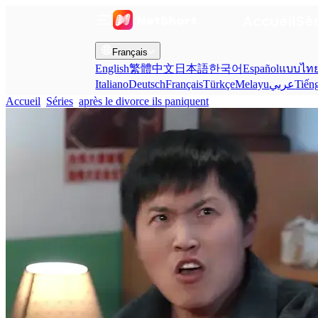
Accueil
Sé
Français
English
繁體中文
日本語
한국어
Español
แบบไท
Italiano
Deutsch
Français
Türkçe
Melayu
عربي
Tiến
Accueil
Séries
après le divorce ils paniquent