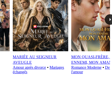
MARIÉE AU SEIGNEUR
MON QUASI-FRÈRE,
AVEUGLE
ENNEMI, MON AMAN
Amour après divorce
⦁
Mariages
Romance Moderne
⦁
De l
échangés
l'amour