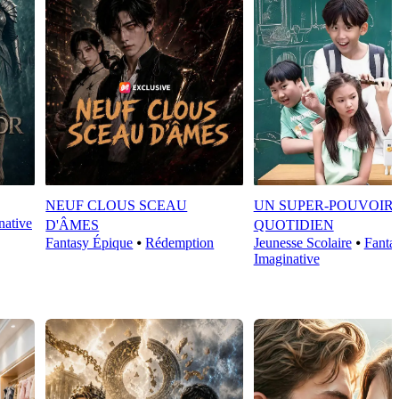
NEUF CLOUS SCEAU
UN SUPER-POUVOIR
native
D'ÂMES
QUOTIDIEN
Fantasy Épique
⦁
Rédemption
Jeunesse Scolaire
⦁
Fanta
Imaginative