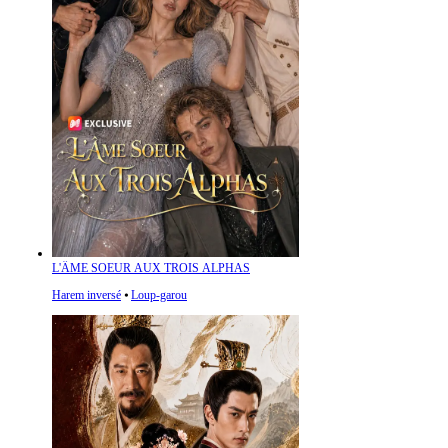
L'ÂME SOEUR AUX TROIS ALPHAS
Harem inversé
⦁
Loup-garou