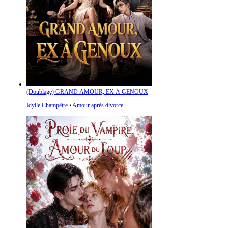
(Doublage) GRAND AMOUR, EX À GENOUX
Idylle Champêtre
⦁
Amour après divorce