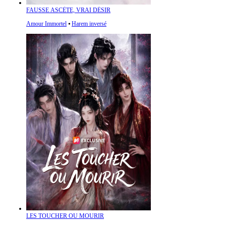
FAUSSE ASCÈTE, VRAI DÉSIR
Amour Immortel
⦁
Harem inversé
LES TOUCHER OU MOURIR