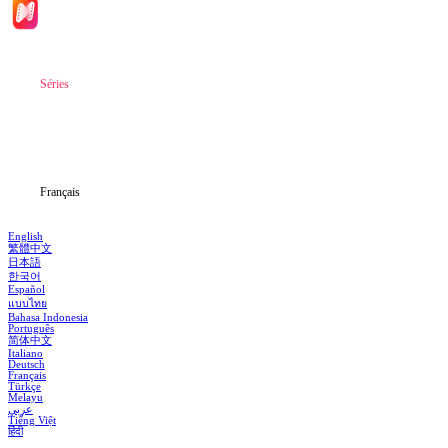
Accueil
Séries
Télécharger
Blog
Français
English
繁體中文
日本語
한국어
Español
แบบไทย
Bahasa Indonesia
Português
简体中文
Italiano
Deutsch
Français
Türkçe
Melayu
عربي
Tiếng Việt
हिंदी