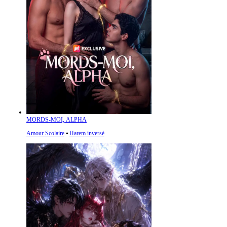
MORDS-MOI, ALPHA
Amour Scolaire
⦁
Harem inversé