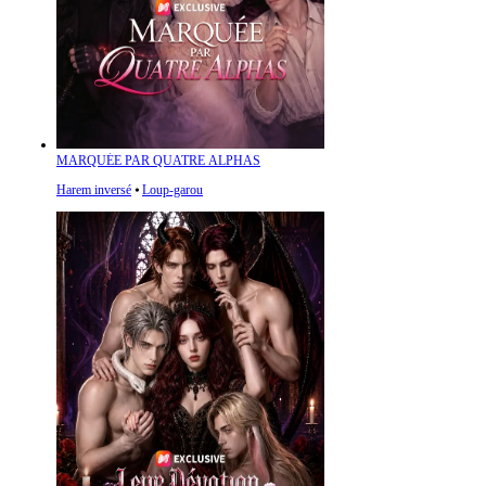
MARQUÉE PAR QUATRE ALPHAS
Harem inversé
⦁
Loup-garou