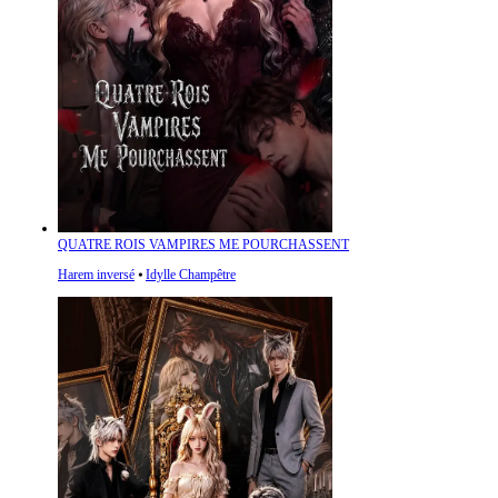
QUATRE ROIS VAMPIRES ME POURCHASSENT
Harem inversé
⦁
Idylle Champêtre