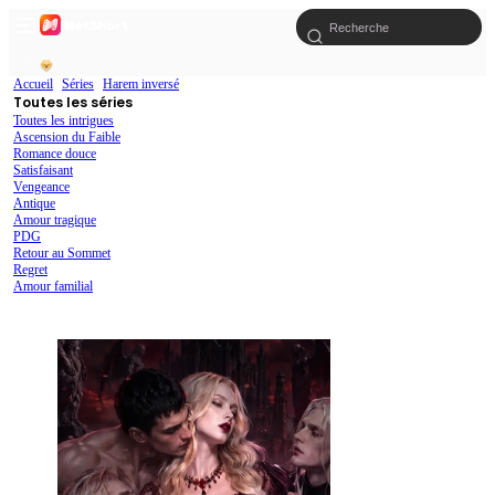
Accueil
Séries
Harem inversé
Toutes les séries
Toutes les intrigues
Ascension du Faible
Romance douce
Satisfaisant
Vengeance
Antique
Amour tragique
PDG
Retour au Sommet
Regret
Amour familial