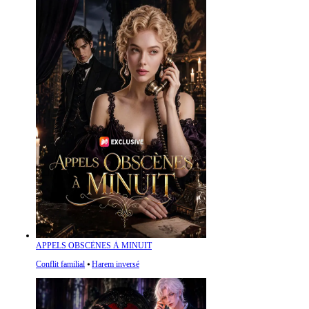
APPELS OBSCÈNES À MINUIT
Conflit familial
⦁
Harem inversé