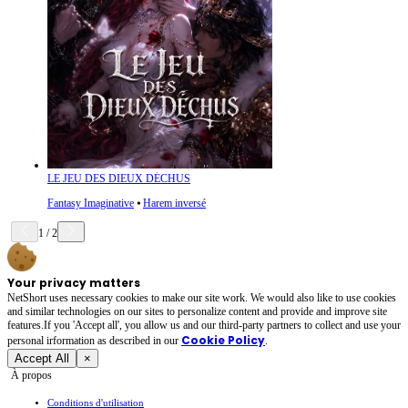
LE JEU DES DIEUX DÉCHUS
Fantasy Imaginative
⦁
Harem inversé
1
/
2
Your privacy matters
NetShort uses necessary cookies to make our site work. We would also like to use cookies
and similar technologies on our sites to personalize content and provide and improve site
features.If you 'Accept all', you allow us and our third-party partners to collect and use your
Cookie Policy
personal irformation as described in our
.
Accept All
×
À propos
Conditions d'utilisation