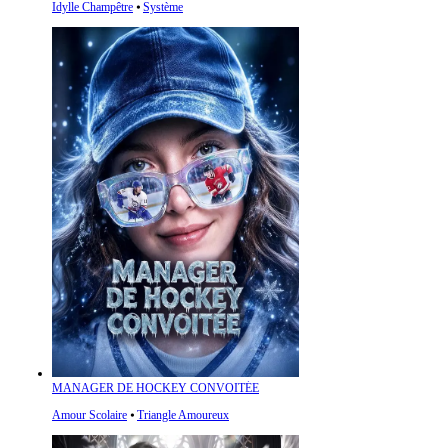
Idylle Champêtre
⦁
Système
MANAGER DE HOCKEY CONVOITÉE
Amour Scolaire
⦁
Triangle Amoureux