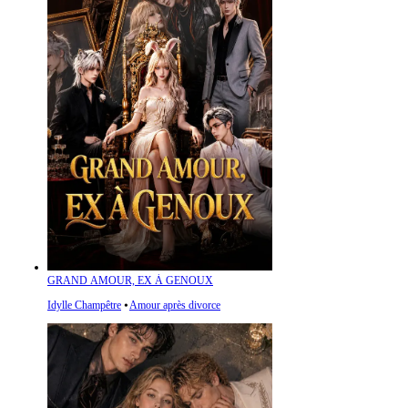
GRAND AMOUR, EX À GENOUX
Idylle Champêtre
⦁
Amour après divorce