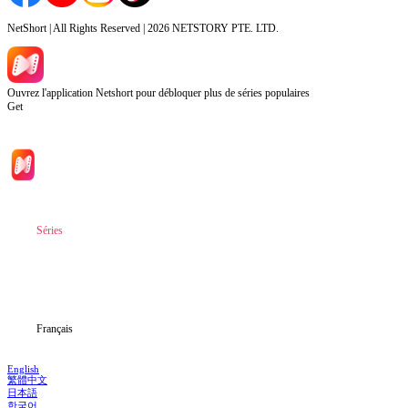
NetShort | All Rights Reserved |
2026
NETSTORY PTE. LTD.
Ouvrez l'application Netshort pour débloquer plus de séries populaires
Get
Accueil
Séries
Télécharger
Blog
Français
English
繁體中文
日本語
한국어