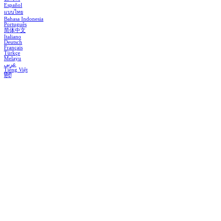
Español
แบบไทย
Bahasa Indonesia
Português
简体中文
Italiano
Deutsch
Français
Türkçe
Melayu
عربي
Tiếng Việt
हिंदी