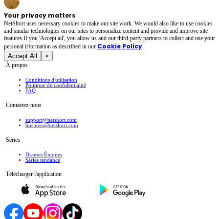
Your privacy matters
NetShort uses necessary cookies to make our site work. We would also like to use cookies
and similar technologies on our sites to personalize content and provide and improve site
features.If you 'Accept all', you allow us and our third-party partners to collect and use your
Cookie Policy
personal irformation as described in our
.
Accept All
×
À propos
Conditions d'utilisation
Politique de confidentialité
FAQ
Contactez-nous
support@netshort.com
business@netshort.com
Séries
Drames Épiques
Séries tendance
Télécharger l'application