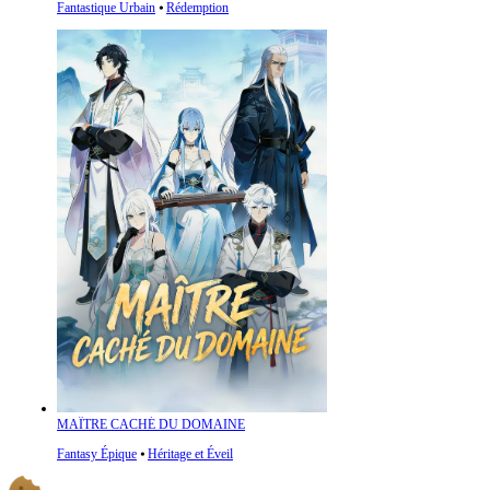
Fantastique Urbain
⦁
Rédemption
MAÎTRE CACHÉ DU DOMAINE
Fantasy Épique
⦁
Héritage et Éveil