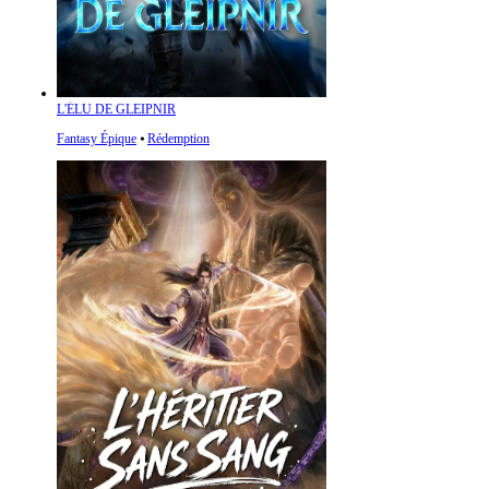
L'ÉLU DE GLEIPNIR
Fantasy Épique
⦁
Rédemption