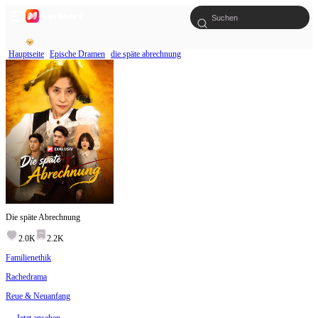
Hauptseite
Epische Dramen
die späte abrechnung
Die späte Abrechnung
2.0K
2.2K
Familienethik
Rachedrama
Reue & Neuanfang