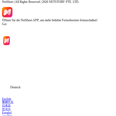
NetShort | All Rights Reserved |
2026
NETSTORY PTE. LTD.
Öffnen Sie die NetShort-APP, um mehr beliebte Fernsehserien freizuschalten!
Get
Hauptseite
Serien
Herunterladen
Informationen
Deutsch
English
繁體中文
日本語
한국어
Español