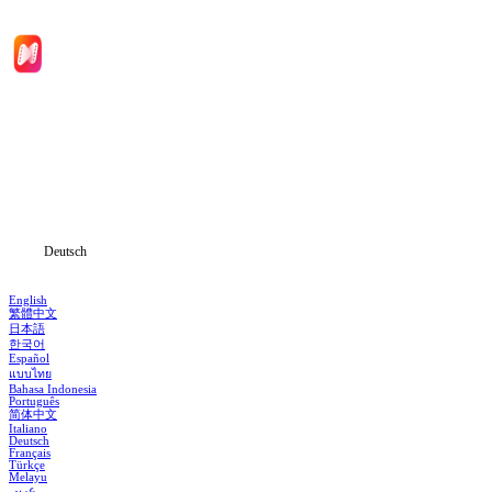
Hauptseite
Serien
Herunterladen
Informationen
Deutsch
English
繁體中文
日本語
한국어
Español
แบบไทย
Bahasa Indonesia
Português
简体中文
Italiano
Deutsch
Français
Türkçe
Melayu
عربي