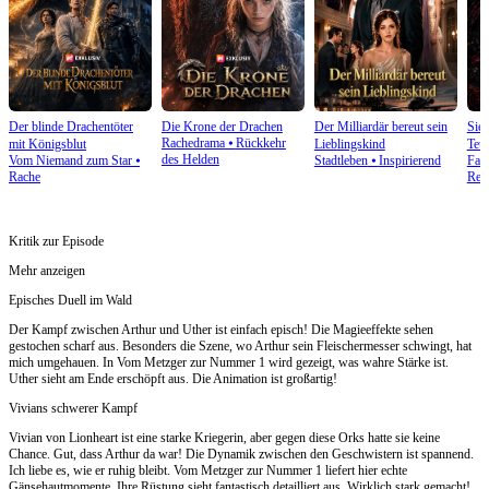
Der blinde Drachentöter
Die Krone der Drachen
Der Milliardär bereut sein
Sie
Rachedrama
⦁
Rückkehr
mit Königsblut
Lieblingskind
Teuf
des Helden
Vom Niemand zum Star
⦁
Stadtleben
⦁
Inspirierend
Fan
Rache
Reu
Kritik zur Episode
Mehr anzeigen
Episches Duell im Wald
Der Kampf zwischen Arthur und Uther ist einfach episch! Die Magieeffekte sehen
gestochen scharf aus. Besonders die Szene, wo Arthur sein Fleischermesser schwingt, hat
mich umgehauen. In Vom Metzger zur Nummer 1 wird gezeigt, was wahre Stärke ist.
Uther sieht am Ende erschöpft aus. Die Animation ist großartig!
Vivians schwerer Kampf
Vivian von Lionheart ist eine starke Kriegerin, aber gegen diese Orks hatte sie keine
Chance. Gut, dass Arthur da war! Die Dynamik zwischen den Geschwistern ist spannend.
Ich liebe es, wie er ruhig bleibt. Vom Metzger zur Nummer 1 liefert hier echte
Gänsehautmomente. Ihre Rüstung sieht fantastisch detailliert aus. Wirklich stark gemacht!