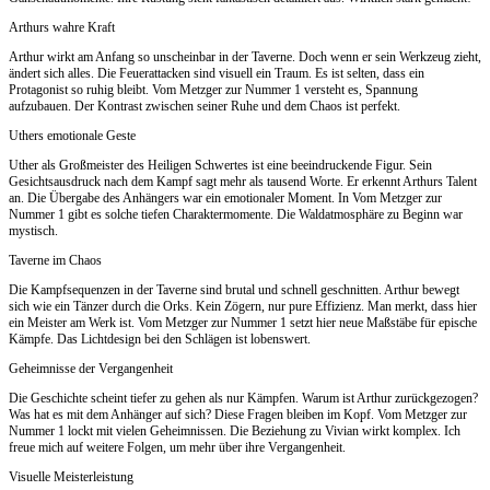
Arthurs wahre Kraft
Arthur wirkt am Anfang so unscheinbar in der Taverne. Doch wenn er sein Werkzeug zieht,
ändert sich alles. Die Feuerattacken sind visuell ein Traum. Es ist selten, dass ein
Protagonist so ruhig bleibt. Vom Metzger zur Nummer 1 versteht es, Spannung
aufzubauen. Der Kontrast zwischen seiner Ruhe und dem Chaos ist perfekt.
Uthers emotionale Geste
Uther als Großmeister des Heiligen Schwertes ist eine beeindruckende Figur. Sein
Gesichtsausdruck nach dem Kampf sagt mehr als tausend Worte. Er erkennt Arthurs Talent
an. Die Übergabe des Anhängers war ein emotionaler Moment. In Vom Metzger zur
Nummer 1 gibt es solche tiefen Charaktermomente. Die Waldatmosphäre zu Beginn war
mystisch.
Taverne im Chaos
Die Kampfsequenzen in der Taverne sind brutal und schnell geschnitten. Arthur bewegt
sich wie ein Tänzer durch die Orks. Kein Zögern, nur pure Effizienz. Man merkt, dass hier
ein Meister am Werk ist. Vom Metzger zur Nummer 1 setzt hier neue Maßstäbe für epische
Kämpfe. Das Lichtdesign bei den Schlägen ist lobenswert.
Geheimnisse der Vergangenheit
Die Geschichte scheint tiefer zu gehen als nur Kämpfen. Warum ist Arthur zurückgezogen?
Was hat es mit dem Anhänger auf sich? Diese Fragen bleiben im Kopf. Vom Metzger zur
Nummer 1 lockt mit vielen Geheimnissen. Die Beziehung zu Vivian wirkt komplex. Ich
freue mich auf weitere Folgen, um mehr über ihre Vergangenheit.
Visuelle Meisterleistung