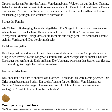
Optisch ist das ein Fest für die Augen. Von den nebligen Wäldern bis zur dunklen Taverne.
Jeder Lichtstrahl sitzt perfekt. Arthurs Augen leuchten im Kampf richtig auf. Solche Details
machen Vom Metzger zur Nummer 1 so besonders. Die Textur der Ork-Haut ist fast zu
realistisch gut gelungen. Ein visuelles Meisterwerk!
Schutz der Familie
Als Vivian zu Boden ging, habe ich mitgefiebert. Die Sorge in Arthurs Blick war kurz zu
sehen, bevor er zurückschlug. Diese emotionale Tiefe fehlt oft in Actionvideos. Vom
Metzger zur Nummer 1 zeigt, dass es um mehr als nur Siege geht. Der Schutz der Familie
steht im Vordergrund. Das berührt mich sehr.
Perfektes Storytelling
Das Tempo ist perfekt gewählt. Erst ruhig im Wald, dann intensiv im Kampf, dann wieder
ruhig in der Taverne. Keine Langeweile kommt auf. Vom Metzger zur Nummer 1 hält den
Zuschauer von Anfang bis Ende im Bann. Der Übergang zwischen den Szenen war flüssig.
So muss ein guter magischer Beitrag aussehen.
Ikonischer Abschluss
Das Ende mit Arthur im Mondlicht war ikonisch. Er steht da, als wäre nichts gewesen. Die
Orks liegen besiegt am Boden. Ein cooler Abgang für den Helden. Vom Metzger zur
Nummer 1 beendet die Folge mit einem starken Bild. Ich will sofort wissen, wie es
weitergeht. Absolute Empfehlung für Liebhaber!
Your privacy matters
NetShort uses necessary cookies to make our site work. We would also like to use cookies