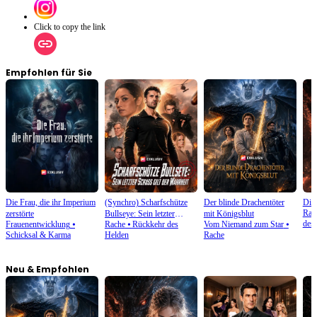
Click to copy the link
Empfohlen für Sie
Die Frau, die ihr Imperium
(Synchro) Scharfschütze
Der blinde Drachentöter
Die
Rac
zerstörte
Bullseye: Sein letzter
mit Königsblut
des
Frauenentwicklung
⦁
Rache
⦁
Rückkehr des
Vom Niemand zum Star
⦁
Schuss gilt der Wahrheit
Schicksal & Karma
Helden
Rache
Neu & Empfohlen