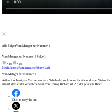
Click to unmute
Alle Folgen
Vom Metzger zur Nummer 1
Vom Metzger zur Nummer 1
Folge
1
2.1K
2.4K
Machtfantasie
Familiensuche
Fiktive Welt
Vom Metzger zur Nummer 1
Arthur Lionheart, ein Metzger aus dem Nebelwald, sucht seine Familie und rettet Vivian. Er
erfährt, dass er der verstoßene Sohn von Herzog Richard ist. Als der gefallene Ritter
Zalock seine Mutter entführt, stirbt Richard bei ihrer Rettung. Voller Wut meistert Arthur
die Gottestöter-Kunst, wird zum Kriegsgott und stellt das Löwenherz wieder her.
Click to copy the link