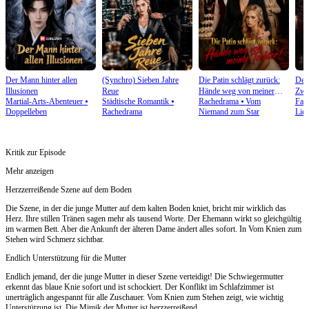
Der Mann hinter allen
(Synchro) Sieben Jahre
Die Patin schlägt zurück:
Der 
Illusionen
Reue
Hände weg von meiner
Zwe
Martial-Arts-Abenteuer
⦁
Städtische Romantik
⦁
Rachedrama
⦁
Vom
Fant
Tochter!
Doppelleben
Rachedrama
Niemand zum Star
Lie
Kritik zur Episode
Mehr anzeigen
Herzzerreißende Szene auf dem Boden
Die Szene, in der die junge Mutter auf dem kalten Boden kniet, bricht mir wirklich das
Herz. Ihre stillen Tränen sagen mehr als tausend Worte. Der Ehemann wirkt so gleichgültig
im warmen Bett. Aber die Ankunft der älteren Dame ändert alles sofort. In Vom Knien zum
Stehen wird Schmerz sichtbar.
Endlich Unterstützung für die Mutter
Endlich jemand, der die junge Mutter in dieser Szene verteidigt! Die Schwiegermutter
erkennt das blaue Knie sofort und ist schockiert. Der Konflikt im Schlafzimmer ist
unerträglich angespannt für alle Zuschauer. Vom Knien zum Stehen zeigt, wie wichtig
Unterstützung ist. Die Mimik der Mutter ist herzzerreißend.