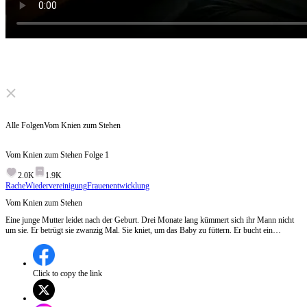
Click to unmute
Alle Folgen
Vom Knien zum Stehen
Vom Knien zum Stehen
Folge
1
2.0K
1.9K
Rache
Wiedervereinigung
Frauenentwicklung
Vom Knien zum Stehen
Eine junge Mutter leidet nach der Geburt. Drei Monate lang kümmert sich ihr Mann nicht
um sie. Er betrügt sie zwanzig Mal. Sie kniet, um das Baby zu füttern. Er bucht ein
Hotelzimmer mit einer anderen. Sie schweigt. Bis sie die Wahrheit sagt. Ihr Vater ist der
Chef eines großen Konzerns. Auf der Firmengala wirft sie ihm die Scheidungspapiere ins
Gesicht. Drei Monate später ist sie zwanzig Kilo leichter. Und viel stärker. Sie hasst nicht
mehr. Sie lässt ihn einfach verschwinden.
Click to copy the link