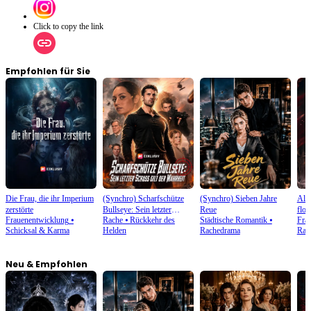
Click to copy the link
Empfohlen für Sie
Die Frau, die ihr Imperium
(Synchro) Scharfschütze
(Synchro) Sieben Jahre
Als 
zerstörte
Bullseye: Sein letzter
Reue
flog
Frauenentwicklung
⦁
Rache
⦁
Rückkehr des
Städtische Romantik
⦁
Fra
Schuss gilt der Wahrheit
Schicksal & Karma
Helden
Rachedrama
Rac
Neu & Empfohlen