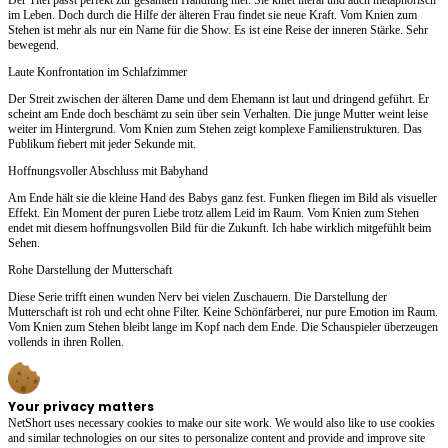
im Leben. Doch durch die Hilfe der älteren Frau findet sie neue Kraft. Vom Knien zum
Stehen ist mehr als nur ein Name für die Show. Es ist eine Reise der inneren Stärke. Sehr
bewegend.
Laute Konfrontation im Schlafzimmer
Der Streit zwischen der älteren Dame und dem Ehemann ist laut und dringend geführt. Er
scheint am Ende doch beschämt zu sein über sein Verhalten. Die junge Mutter weint leise
weiter im Hintergrund. Vom Knien zum Stehen zeigt komplexe Familienstrukturen. Das
Publikum fiebert mit jeder Sekunde mit.
Hoffnungsvoller Abschluss mit Babyhand
Am Ende hält sie die kleine Hand des Babys ganz fest. Funken fliegen im Bild als visueller
Effekt. Ein Moment der puren Liebe trotz allem Leid im Raum. Vom Knien zum Stehen
endet mit diesem hoffnungsvollen Bild für die Zukunft. Ich habe wirklich mitgefühlt beim
Sehen.
Rohe Darstellung der Mutterschaft
Diese Serie trifft einen wunden Nerv bei vielen Zuschauern. Die Darstellung der
Mutterschaft ist roh und echt ohne Filter. Keine Schönfärberei, nur pure Emotion im Raum.
Vom Knien zum Stehen bleibt lange im Kopf nach dem Ende. Die Schauspieler überzeugen
vollends in ihren Rollen.
Your privacy matters
NetShort uses necessary cookies to make our site work. We would also like to use cookies
and similar technologies on our sites to personalize content and provide and improve site