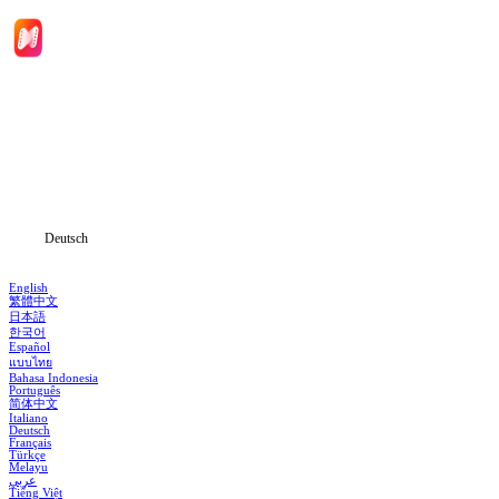
Hauptseite
Serien
Herunterladen
Informationen
Deutsch
English
繁體中文
日本語
한국어
Español
แบบไทย
Bahasa Indonesia
Português
简体中文
Italiano
Deutsch
Français
Türkçe
Melayu
عربي
Tiếng Việt