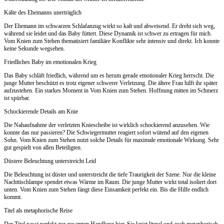
Kälte des Ehemanns unerträglich
Der Ehemann im schwarzen Schlafanzug wirkt so kalt und abweisend. Er dreht sich weg,
während sie leidet und das Baby füttert. Diese Dynamik ist schwer zu ertragen für mich.
Vom Knien zum Stehen thematisiert familiäre Konflikte sehr intensiv und direkt. Ich konnte
keine Sekunde wegsehen.
Friedliches Baby im emotionalen Krieg
Das Baby schläft friedlich, während um es herum gerade emotionaler Krieg herrscht. Die
junge Mutter beschützt es trotz eigener schwerer Verletzung. Die ältere Frau hilft ihr später
aufzustehen. Ein starkes Moment in Vom Knien zum Stehen. Hoffnung mitten im Schmerz
ist spürbar.
Schockierende Details am Knie
Die Nahaufnahme der verletzten Kniescheibe ist wirklich schockierend anzusehen. Wie
konnte das nur passieren? Die Schwiegermutter reagiert sofort wütend auf den eigenen
Sohn. Vom Knien zum Stehen nutzt solche Details für maximale emotionale Wirkung. Sehr
gut gespielt von allen Beteiligten.
Düstere Beleuchtung unterstreicht Leid
Die Beleuchtung ist düster und unterstreicht die tiefe Traurigkeit der Szene. Nur die kleine
Nachttischlampe spendet etwas Wärme im Raum. Die junge Mutter wirkt total isoliert dort
unten. Vom Knien zum Stehen fängt diese Einsamkeit perfekt ein. Bis die Hilfe endlich
kommt.
Titel als metaphorische Reise
Der Titel passt perfekt zur gesamten Handlung hier. Sie kniet literal und auch metaphorisch