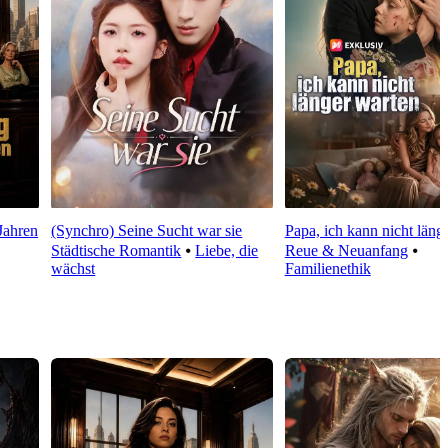
Jahren
(Synchro) Seine Sucht war sie
Papa, ich kann nicht läng
Städtische Romantik
⦁
Liebe, die
Reue & Neuanfang
⦁
wächst
Familienethik