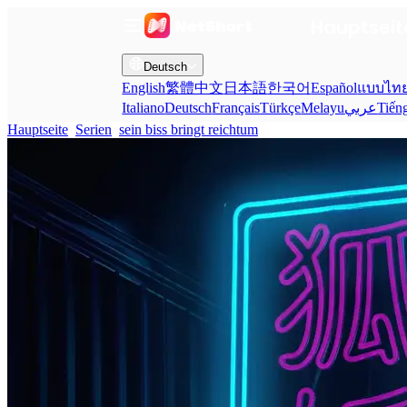
Hauptseit
Deutsch
English
繁體中文
日本語
한국어
Español
แบบไท
Italiano
Deutsch
Français
Türkçe
Melayu
عربي
Tiến
Hauptseite
Serien
sein biss bringt reichtum