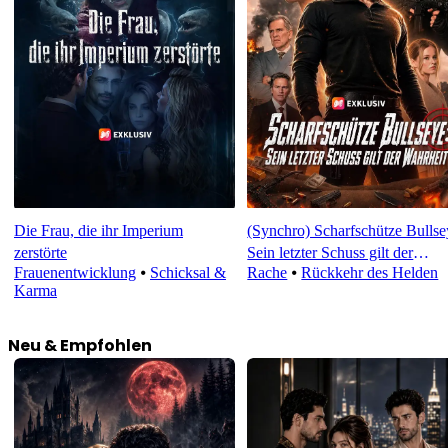
Die Frau, die ihr Imperium
(Synchro) Scharfschütze Bullse
zerstörte
Sein letzter Schuss gilt der
Frauenentwicklung
⦁
Schicksal &
Rache
⦁
Rückkehr des Helden
Wahrheit
Karma
Neu & Empfohlen