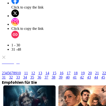
Click to copy the link
Click to copy the link
1 - 30
31 -48
Alle Folgen
2
3
4
5
6
7
8
9
10
11
12
13
14
15
16
17
18
19
20
21
22
31
32
33
34
35
36
37
38
39
40
41
42
43
44
45
Empfohlen für Sie