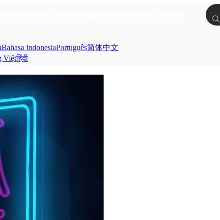
e
Serien
Herunterladen
Informationen
ย
Bahasa Indonesia
Português
简体中文
g Việt
हिंदी