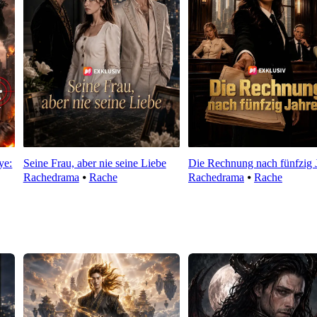
ye:
Seine Frau, aber nie seine Liebe
Die Rechnung nach fünfzig 
Rachedrama
⦁
Rache
Rachedrama
⦁
Rache