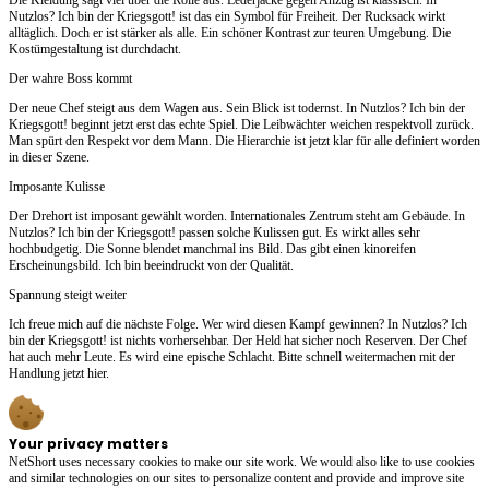
Nutzlos? Ich bin der Kriegsgott! ist das ein Symbol für Freiheit. Der Rucksack wirkt
alltäglich. Doch er ist stärker als alle. Ein schöner Kontrast zur teuren Umgebung. Die
Kostümgestaltung ist durchdacht.
Der wahre Boss kommt
Der neue Chef steigt aus dem Wagen aus. Sein Blick ist todernst. In Nutzlos? Ich bin der
Kriegsgott! beginnt jetzt erst das echte Spiel. Die Leibwächter weichen respektvoll zurück.
Man spürt den Respekt vor dem Mann. Die Hierarchie ist jetzt klar für alle definiert worden
in dieser Szene.
Imposante Kulisse
Der Drehort ist imposant gewählt worden. Internationales Zentrum steht am Gebäude. In
Nutzlos? Ich bin der Kriegsgott! passen solche Kulissen gut. Es wirkt alles sehr
hochbudgetig. Die Sonne blendet manchmal ins Bild. Das gibt einen kinoreifen
Erscheinungsbild. Ich bin beeindruckt von der Qualität.
Spannung steigt weiter
Ich freue mich auf die nächste Folge. Wer wird diesen Kampf gewinnen? In Nutzlos? Ich
bin der Kriegsgott! ist nichts vorhersehbar. Der Held hat sicher noch Reserven. Der Chef
hat auch mehr Leute. Es wird eine epische Schlacht. Bitte schnell weitermachen mit der
Handlung jetzt hier.
Your privacy matters
NetShort uses necessary cookies to make our site work. We would also like to use cookies
and similar technologies on our sites to personalize content and provide and improve site