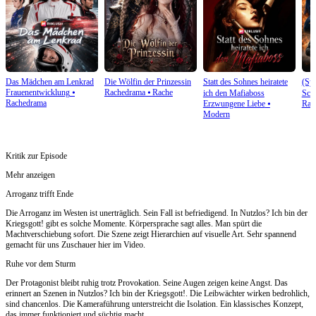
Das Mädchen am Lenkrad
Die Wölfin der Prinzessin
Statt des Sohnes heiratete
(Syn
Frauenentwicklung
⦁
Rachedrama
⦁
Rache
ich den Mafiaboss
Sch
Rachedrama
Erzwungene Liebe
⦁
Rac
Modern
Kritik zur Episode
Mehr anzeigen
Arroganz trifft Ende
Die Arroganz im Westen ist unerträglich. Sein Fall ist befriedigend. In Nutzlos? Ich bin der
Kriegsgott! gibt es solche Momente. Körpersprache sagt alles. Man spürt die
Machtverschiebung sofort. Die Szene zeigt Hierarchien auf visuelle Art. Sehr spannend
gemacht für uns Zuschauer hier im Video.
Ruhe vor dem Sturm
Der Protagonist bleibt ruhig trotz Provokation. Seine Augen zeigen keine Angst. Das
erinnert an Szenen in Nutzlos? Ich bin der Kriegsgott!. Die Leibwächter wirken bedrohlich,
sind chancenlos. Die Kameraführung unterstreicht die Isolation. Ein klassisches Konzept,
das immer funktioniert und süchtig macht.