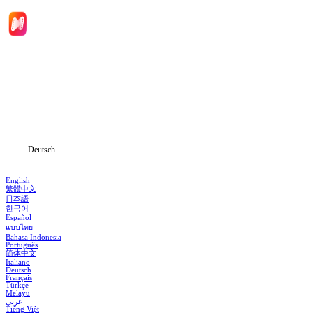
Hauptseite
Serien
Herunterladen
Informationen
Deutsch
English
繁體中文
日本語
한국어
Español
แบบไทย
Bahasa Indonesia
Português
简体中文
Italiano
Deutsch
Français
Türkçe
Melayu
عربي
Tiếng Việt