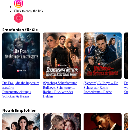
Click to copy the link
Empfohlen für Sie
Die Frau, die ihr Imperium
(Synchro) Scharfschütze
(Synchro) Bullseye – Ein
Der 
zerstörte
Bullseye: Sein letzter
Schuss zur Rache
war
Frauenentwicklung
⦁
Rache
⦁
Rückkehr des
Rachedrama
⦁
Rache
Stad
Schuss gilt der Wahrheit
Schicksal & Karma
Helden
Neu & Empfohlen