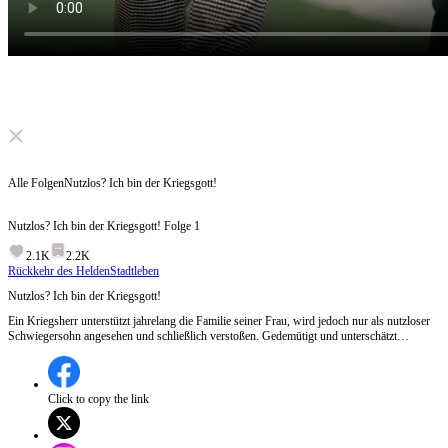
Click to unmute
Alle Folgen
Nutzlos? Ich bin der Kriegsgott!
Nutzlos? Ich bin der Kriegsgott!
Folge
1
2.1K
2.2K
Rückkehr des Helden
Stadtleben
Nutzlos? Ich bin der Kriegsgott!
Ein Kriegsherr unterstützt jahrelang die Familie seiner Frau, wird jedoch nur als nutzloser
Schwiegersohn angesehen und schließlich verstoßen. Gedemütigt und unterschätzt
entfesselt er seine wahre Macht und erschüttert damit die Elite der Stadt. Während ihn die
meisten weiterhin verspotten, steht eine Frau unbeirrt an seiner Seite. Auf einem
prunkvollen Bankett enthüllt er schließlich seine wahre Identität – und lässt all jene, die auf
ihn herabgesehen haben, in bitterer Reue zurück.
Click to copy the link