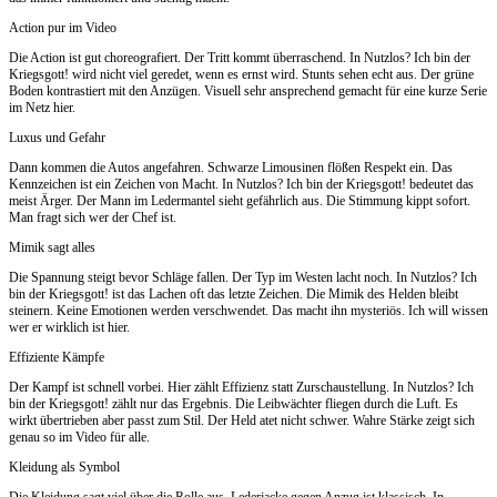
Action pur im Video
Die Action ist gut choreografiert. Der Tritt kommt überraschend. In Nutzlos? Ich bin der
Kriegsgott! wird nicht viel geredet, wenn es ernst wird. Stunts sehen echt aus. Der grüne
Boden kontrastiert mit den Anzügen. Visuell sehr ansprechend gemacht für eine kurze Serie
im Netz hier.
Luxus und Gefahr
Dann kommen die Autos angefahren. Schwarze Limousinen flößen Respekt ein. Das
Kennzeichen ist ein Zeichen von Macht. In Nutzlos? Ich bin der Kriegsgott! bedeutet das
meist Ärger. Der Mann im Ledermantel sieht gefährlich aus. Die Stimmung kippt sofort.
Man fragt sich wer der Chef ist.
Mimik sagt alles
Die Spannung steigt bevor Schläge fallen. Der Typ im Westen lacht noch. In Nutzlos? Ich
bin der Kriegsgott! ist das Lachen oft das letzte Zeichen. Die Mimik des Helden bleibt
steinern. Keine Emotionen werden verschwendet. Das macht ihn mysteriös. Ich will wissen
wer er wirklich ist hier.
Effiziente Kämpfe
Der Kampf ist schnell vorbei. Hier zählt Effizienz statt Zurschaustellung. In Nutzlos? Ich
bin der Kriegsgott! zählt nur das Ergebnis. Die Leibwächter fliegen durch die Luft. Es
wirkt übertrieben aber passt zum Stil. Der Held atet nicht schwer. Wahre Stärke zeigt sich
genau so im Video für alle.
Kleidung als Symbol
Die Kleidung sagt viel über die Rolle aus. Lederjacke gegen Anzug ist klassisch. In