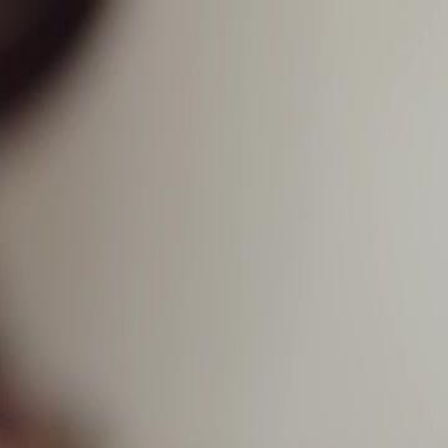
Hauptseit
Deutsch
English
繁體中文
日本語
한국어
Español
แบบไท
Italiano
Deutsch
Français
Türkçe
Melayu
عربي
Tiến
Hauptseite
Serien
die schulkönigin kehrt zurück Folge 35