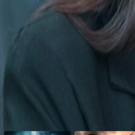
Mal kennt sie alle Geheimnisse. Es ist Zeit, die Krone zurückzuerober
Click to copy the link
Click to copy the link
1 - 30
31 -60
Alle Folgen
1
2
3
4
5
6
7
8
9
10
11
12
13
14
15
16
17
18
19
20
21
31
32
33
34
36
37
38
39
40
41
42
43
44
45
46
47
48
49
50
Empfohlen für Sie