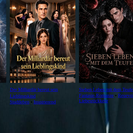
Der Milliardär bereut sein
Sieben Leben mit dem Teufe
Fantasie-Romanze
⦁
Reuevol
Lieblingskind
Liebesrückkehr
Stadtleben
⦁
Inspirierend