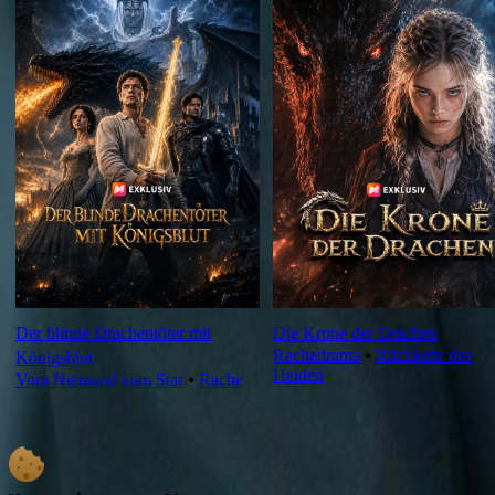
Der blinde Drachentöter mit
Die Krone der Drachen
Rachedrama
⦁
Rückkehr des
Königsblut
Helden
Vom Niemand zum Star
⦁
Rache