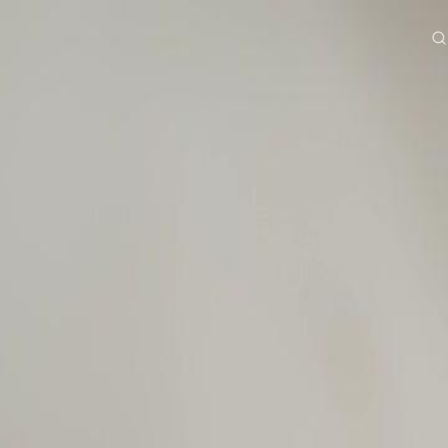
e
Serien
Herunterladen
Informationen
ย
Bahasa Indonesia
Português
简体中文
g Việt
हिंदी