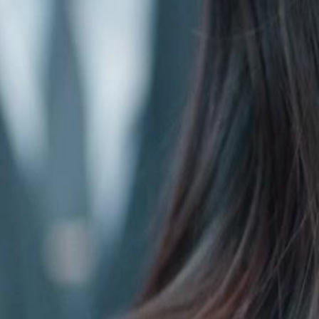
Folge freischalten
Die Schulkönigin kehrt zurück
Folge
35
2.2K
2.6K
Rachedrama
Wiedergeburt
Vom Niemand zum Star
Die Schulkönigin kehrt zurück
Sie war die wahre Erbin, doch ihre Vertraute stahl ihr Leben, ihren 
brutalen Verrat erwacht Sophia in der Vergangenheit – zurück in der S