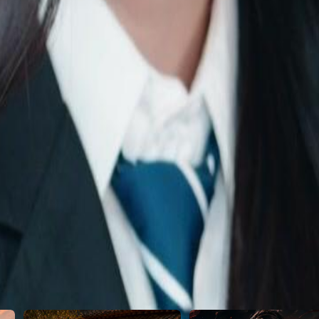
n...
22
23
24
25
26
27
28
29
30
51
52
53
54
55
56
57
58
59
60