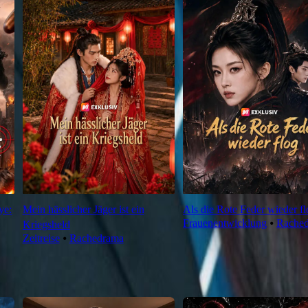
ye:
Mein hässlicher Jäger ist ein
Als die Rote Feder wieder fl
Frauenentwicklung
⦁
Rache
Kriegsheld
Zeitreise
⦁
Rachedrama