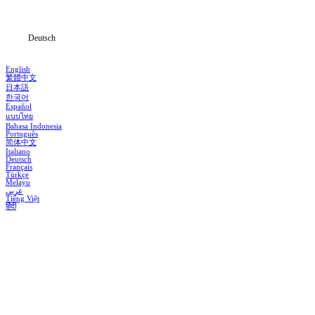
Informationen
Deutsch
English
繁體中文
日本語
한국어
Español
แบบไทย
Bahasa Indonesia
Português
简体中文
Italiano
Deutsch
Français
Türkçe
Melayu
عربي
Tiếng Việt
हिंदी