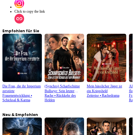
Click to copy the link
Empfohlen für Sie
Die Frau, die ihr Imperium
(Synchro) Scharfschütze
Mein hässlicher Jäger ist
Als 
zerstörte
Bullseye: Sein letzter
ein Kriegsheld
flog
Frauenentwicklung
⦁
Rache
⦁
Rückkehr des
Zeitreise
⦁
Rachedrama
Fra
Schuss gilt der Wahrheit
Schicksal & Karma
Helden
Rac
Neu & Empfohlen