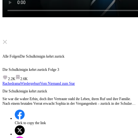
Click to unmute
Alle Folgen
Die Schulkönigin kehrt zurück
Die Schulkönigin kehrt zurück
Folge
3
2.2K
2.6K
Rachedrama
Wiedergeburt
Vom Niemand zum Star
Die Schulkönigin kehrt zurück
Sie war die wahre Erbin, doch ihre Vertraute stahl ihr Leben, ihren Ruf und ihre Familie.
Nach einem brutalen Verrat erwacht Sophia in der Vergangenheit – zurück in der Schulzeit,
in der alles begann. Dieses Mal kennt sie alle Geheimnisse. Es ist Zeit, die Krone
zurückzuerobern...
Click to copy the link