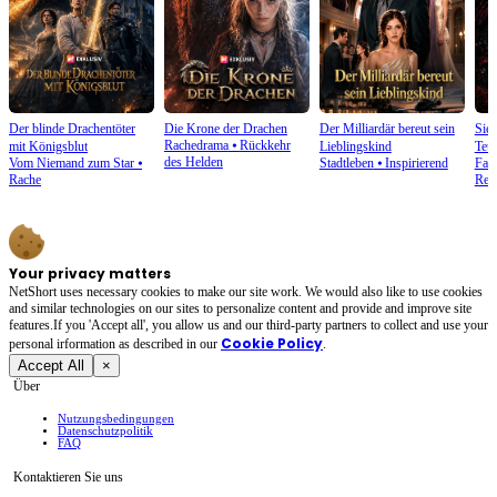
Der blinde Drachentöter
Die Krone der Drachen
Der Milliardär bereut sein
Sie
Rachedrama
⦁
Rückkehr
mit Königsblut
Lieblingskind
Teuf
des Helden
Vom Niemand zum Star
⦁
Stadtleben
⦁
Inspirierend
Fan
Rache
Reu
Your privacy matters
NetShort uses necessary cookies to make our site work. We would also like to use cookies
and similar technologies on our sites to personalize content and provide and improve site
features.If you 'Accept all', you allow us and our third-party partners to collect and use your
Cookie Policy
personal irformation as described in our
.
Accept All
×
Über
Nutzungsbedingungen
Datenschutzpolitik
FAQ
Kontaktieren Sie uns