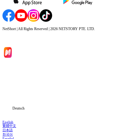
NetShort | All Rights Reserved |
2026
NETSTORY PTE. LTD.
Hauptseite
Serien
Herunterladen
Informationen
Deutsch
English
繁體中文
日本語
한국어
Español