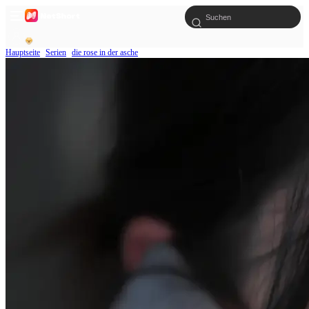
Hauptseite
Serien
die rose in der asche