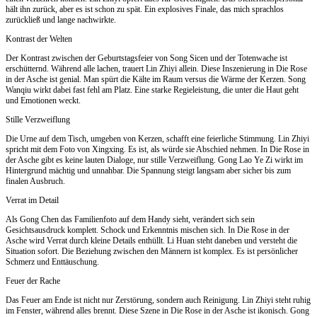
hält ihn zurück, aber es ist schon zu spät. Ein explosives Finale, das mich sprachlos
zurückließ und lange nachwirkte.
Kontrast der Welten
Der Kontrast zwischen der Geburtstagsfeier von Song Sicen und der Totenwache ist
erschütternd. Während alle lachen, trauert Lin Zhiyi allein. Diese Inszenierung in Die Rose
in der Asche ist genial. Man spürt die Kälte im Raum versus die Wärme der Kerzen. Song
Wanqiu wirkt dabei fast fehl am Platz. Eine starke Regieleistung, die unter die Haut geht
und Emotionen weckt.
Stille Verzweiflung
Die Urne auf dem Tisch, umgeben von Kerzen, schafft eine feierliche Stimmung. Lin Zhiyi
spricht mit dem Foto von Xingxing. Es ist, als würde sie Abschied nehmen. In Die Rose in
der Asche gibt es keine lauten Dialoge, nur stille Verzweiflung. Gong Lao Ye Zi wirkt im
Hintergrund mächtig und unnahbar. Die Spannung steigt langsam aber sicher bis zum
finalen Ausbruch.
Verrat im Detail
Als Gong Chen das Familienfoto auf dem Handy sieht, verändert sich sein
Gesichtsausdruck komplett. Schock und Erkenntnis mischen sich. In Die Rose in der
Asche wird Verrat durch kleine Details enthüllt. Li Huan steht daneben und versteht die
Situation sofort. Die Beziehung zwischen den Männern ist komplex. Es ist persönlicher
Schmerz und Enttäuschung.
Feuer der Rache
Das Feuer am Ende ist nicht nur Zerstörung, sondern auch Reinigung. Lin Zhiyi steht ruhig
im Fenster, während alles brennt. Diese Szene in Die Rose in der Asche ist ikonisch. Gong