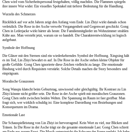
Chen wird vom Sicherheitspersonal festgehalten, völlig machtlos. Die Flammen spiegeln
ihre innere Wut wider. Ein visuelles Spektakel mit tieferer Bedeutung für die Handlung.
Wurzeln des Schmerzes
Rückblick auf vor acht Jahren zeigt den Anfang vom Ende. Lin Zhiyi wirkt damals schon
verletzlich. Die Rose in der Asche verwebt Vergangenheit und Gegenwart geschickt. Gong
Chen in Lederjacke wirkt härter als heute. Die Familienmitglieder im Wohnzimmer strahlen
Kälte aus. Man versteht jetzt, warum sie so handelt. Die Charakterentwicklung ist logisch
aufgebaut.
Symbole der Hoffnung
Die Gläser mit den Sternen sind ein wiederkehrendes Symbol der Hoffnung. Xingxing hält
es im Tod, Lin Zhiyi bewahrt es auf. In Die Rose in der Asche stehen kleine Objekte für
große Gefühle. Gong Chen ignorierte diese Zeichen vielleicht zu lange. Die emotionale
Bindung wird durch Requisiten verstärkt. Solche Details machen die Story besonders und
einprägsam.
Moralische Grauzonen
Song Wanqiu klatscht beim Geburtstag, unwissend oder gleichgültig. Ihr Kontrast zu Lin
Zhiyi könnte nicht größer sein. Die Rose in der Asche spielt mit moralischen Grauzonen.
Gong Chen steht zwischen beiden Welten. Die Spannung im Raum ist fast greifbar. Man
fragt sich, wer wirklich schuldig ist. Eine komplexe Darstellung von Beziehungen und
Konsequenzen im Drama.
Emotionale Last
Die Schauspielleistung von Lin Zhiyi ist hervorragend. Kein Wort zu viel, nur Blicken und
Tränen. In Die Rose in der Asche trägt sie die gesamte emotionale Last. Gong Chen schreit
am Ende aus purem Frust. Die Musik unterstreicht die Schwere der Szene perfekt. Ich habe