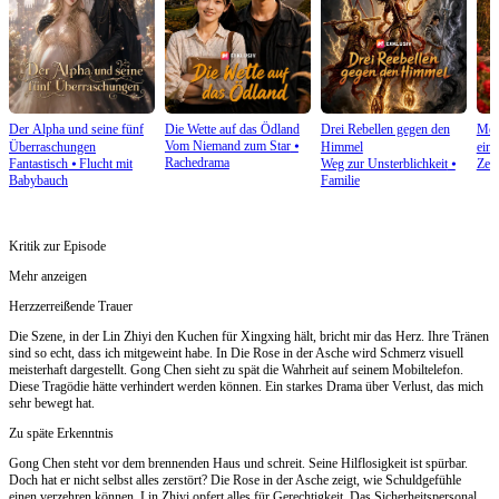
Der Alpha und seine fünf
Die Wette auf das Ödland
Drei Rebellen gegen den
Mein
Vom Niemand zum Star
⦁
Überraschungen
Himmel
ein 
Rachedrama
Fantastisch
⦁
Flucht mit
Weg zur Unsterblichkeit
⦁
Zeit
Babybauch
Familie
Kritik zur Episode
Mehr anzeigen
Herzzerreißende Trauer
Die Szene, in der Lin Zhiyi den Kuchen für Xingxing hält, bricht mir das Herz. Ihre Tränen
sind so echt, dass ich mitgeweint habe. In Die Rose in der Asche wird Schmerz visuell
meisterhaft dargestellt. Gong Chen sieht zu spät die Wahrheit auf seinem Mobiltelefon.
Diese Tragödie hätte verhindert werden können. Ein starkes Drama über Verlust, das mich
sehr bewegt hat.
Zu späte Erkenntnis
Gong Chen steht vor dem brennenden Haus und schreit. Seine Hilflosigkeit ist spürbar.
Doch hat er nicht selbst alles zerstört? Die Rose in der Asche zeigt, wie Schuldgefühle
einen verzehren können. Lin Zhiyi opfert alles für Gerechtigkeit. Das Sicherheitspersonal