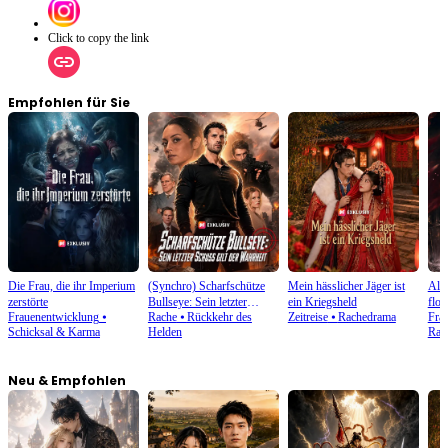
Click to copy the link
Empfohlen für Sie
Die Frau, die ihr Imperium
(Synchro) Scharfschütze
Mein hässlicher Jäger ist
Als 
zerstörte
Bullseye: Sein letzter
ein Kriegsheld
flog
Frauenentwicklung
⦁
Rache
⦁
Rückkehr des
Zeitreise
⦁
Rachedrama
Fra
Schuss gilt der Wahrheit
Schicksal & Karma
Helden
Rac
Neu & Empfohlen