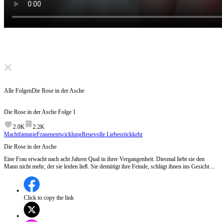
Click to unmute
Alle Folgen
Die Rose in der Asche
Die Rose in der Asche
Folge
1
2.0K
2.2K
Machtfantasie
Frauenentwicklung
Reuevolle Liebesrückkehr
Die Rose in der Asche
Eine Frau erwacht nach acht Jahren Qual in ihrer Vergangenheit. Diesmal liebt sie den
Mann nicht mehr, der sie leiden ließ. Sie demütigt ihre Feinde, schlägt ihnen ins Gesicht
und geht. Doch als sie geht, zerbricht er. Der Mann, der sie wie Dreck behandelte, fällt auf
die Knie. Seine Augen sind rot. Bitte, sagt er, verlass mich nicht. Sie aber dreht sich um
und geht.
Click to copy the link