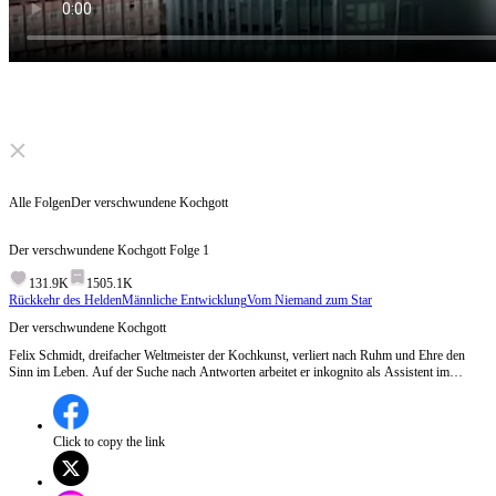
Click to unmute
Alle Folgen
Der verschwundene Kochgott
Der verschwundene Kochgott
Folge
1
131.9K
1505.1K
Rückkehr des Helden
Männliche Entwicklung
Vom Niemand zum Star
Der verschwundene Kochgott
Felix Schmidt, dreifacher Weltmeister der Kochkunst, verliert nach Ruhm und Ehre den
Sinn im Leben. Auf der Suche nach Antworten arbeitet er inkognito als Assistent im
Restaurant Theon von Emma Weber. Doch als eine Verschwörung droht, muss er in einem
Kochduell um das Überleben des Restaurants kämpfen. Kann Felix seine Fähigkeiten
zurückgewinnen, oder wird er den dunklen Geheimnissen zum Opfer fallen? Folge 1:Felix
Schmidt, der dreimalige Weltmeister der Kochkunst, verschwindet spurlos nach seinem
Click to copy the link
letzten großen Erfolg. Während die Welt nach ihm sucht, arbeitet er inkognito als Assistent
im Restaurant Theon von Emma Weber. Doch als eine Verschwörung das Restaurant
bedroht, muss Felix in einem Kochduell antreten, um dessen Überleben zu sichern.Wird