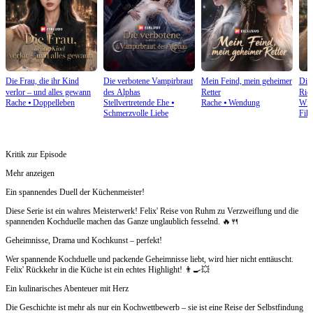
Die Frau, die ihr Kind
Die verbotene Vampirbraut
Mein Feind, mein geheimer
Die 
verlor – und alles gewann
des Alphas
Retter
Rich
Rache
⦁
Doppelleben
Stellvertretende Ehe
⦁
Rache
⦁
Wendung
Wie
Schmerzvolle Liebe
Fikt
Kritik zur Episode
Mehr anzeigen
Ein spannendes Duell der Küchenmeister!
Diese Serie ist ein wahres Meisterwerk! Felix' Reise von Ruhm zu Verzweiflung und die
spannenden Kochduelle machen das Ganze unglaublich fesselnd. 🔥🍴
Geheimnisse, Drama und Kochkunst – perfekt!
Wer spannende Kochduelle und packende Geheimnisse liebt, wird hier nicht enttäuscht.
Felix' Rückkehr in die Küche ist ein echtes Highlight! 👨‍🍳💥
Ein kulinarisches Abenteuer mit Herz
Die Geschichte ist mehr als nur ein Kochwettbewerb – sie ist eine Reise der Selbstfindung