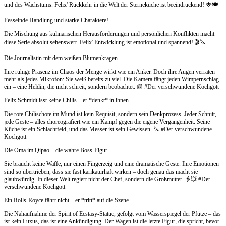
und des Wachstums. Felix' Rückkehr in die Welt der Sterneküche ist beeindruckend! 🌟🍽️
Fesselnde Handlung und starke Charaktere!
Die Mischung aus kulinarischen Herausforderungen und persönlichen Konflikten macht
diese Serie absolut sehenswert. Felix' Entwicklung ist emotional und spannend! 🎬🔪
Die Journalistin mit dem weißen Blumenkragen
Ihre ruhige Präsenz im Chaos der Menge wirkt wie ein Anker. Doch ihre Augen verraten
mehr als jedes Mikrofon: Sie weiß bereits zu viel. Die Kamera fängt jeden Wimpernschlag
ein – eine Heldin, die nicht schreit, sondern beobachtet. 📰 #Der verschwundene Kochgott
Felix Schmidt isst keine Chilis – er *denkt* in ihnen
Die rote Chilischote im Mund ist kein Requisit, sondern sein Denkprozess. Jeder Schnitt,
jede Geste – alles choreografiert wie ein Kampf gegen die eigene Vergangenheit. Seine
Küche ist ein Schlachtfeld, und das Messer ist sein Gewissen. 🔪 #Der verschwundene
Kochgott
Die Oma im Qipao – die wahre Boss-Figur
Sie braucht keine Waffe, nur einen Fingerzeig und eine dramatische Geste. Ihre Emotionen
sind so übertrieben, dass sie fast karikaturhaft wirken – doch genau das macht sie
glaubwürdig. In dieser Welt regiert nicht der Chef, sondern die Großmutter. 👵💥 #Der
verschwundene Kochgott
Ein Rolls-Royce fährt nicht – er *tritt* auf die Szene
Die Nahaufnahme der Spirit of Ecstasy-Statue, gefolgt vom Wasserspiegel der Pfütze – das
ist kein Luxus, das ist eine Ankündigung. Der Wagen ist die letzte Figur, die spricht, bevor