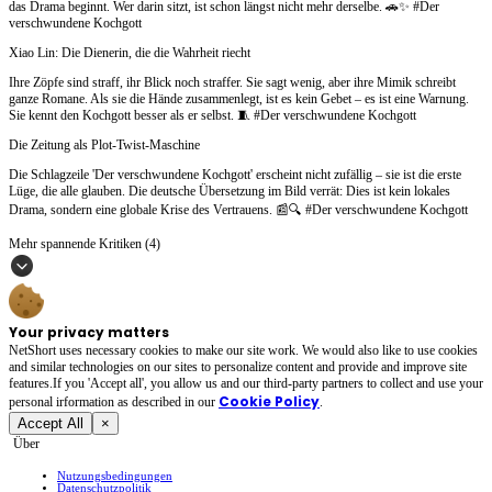
das Drama beginnt. Wer darin sitzt, ist schon längst nicht mehr derselbe. 🚗✨ #Der
verschwundene Kochgott
Xiao Lin: Die Dienerin, die die Wahrheit riecht
Ihre Zöpfe sind straff, ihr Blick noch straffer. Sie sagt wenig, aber ihre Mimik schreibt
ganze Romane. Als sie die Hände zusammenlegt, ist es kein Gebet – es ist eine Warnung.
Sie kennt den Kochgott besser als er selbst. 🧵 #Der verschwundene Kochgott
Die Zeitung als Plot-Twist-Maschine
Die Schlagzeile 'Der verschwundene Kochgott' erscheint nicht zufällig – sie ist die erste
Lüge, die alle glauben. Die deutsche Übersetzung im Bild verrät: Dies ist kein lokales
Drama, sondern eine globale Krise des Vertrauens. 📰🔍 #Der verschwundene Kochgott
Mehr spannende Kritiken (4)
Your privacy matters
NetShort uses necessary cookies to make our site work. We would also like to use cookies
and similar technologies on our sites to personalize content and provide and improve site
features.If you 'Accept all', you allow us and our third-party partners to collect and use your
Cookie Policy
personal irformation as described in our
.
Accept All
×
Über
Nutzungsbedingungen
Datenschutzpolitik