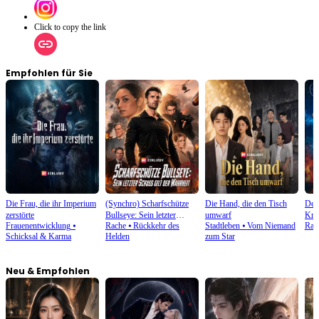
Felix seine verlorenen Kochkünste wiedererlangen und das Restaurant retten können?
Click to copy the link
Empfohlen für Sie
Die Frau, die ihr Imperium
(Synchro) Scharfschütze
Die Hand, die den Tisch
Der 
zerstörte
Bullseye: Sein letzter
umwarf
Kri
Frauenentwicklung
⦁
Rache
⦁
Rückkehr des
Stadtleben
⦁
Vom Niemand
Rac
Schuss gilt der Wahrheit
träg
Schicksal & Karma
Helden
zum Star
Neu & Empfohlen