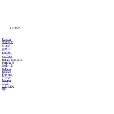
Serien
Herunterladen
Informationen
Deutsch
English
繁體中文
日本語
한국어
Español
แบบไทย
Bahasa Indonesia
Português
简体中文
Italiano
Deutsch
Français
Türkçe
Melayu
عربي
Tiếng Việt
हिंदी