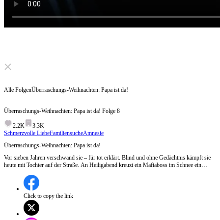
Click to unmute
Alle Folgen
Überraschungs-Weihnachten: Papa ist da!
Überraschungs-Weihnachten: Papa ist da!
Folge
8
2.2K
3.3K
Schmerzvolle Liebe
Familiensuche
Amnesie
Überraschungs-Weihnachten: Papa ist da!
Vor sieben Jahren verschwand sie – für tot erklärt. Blind und ohne Gedächtnis kämpft sie
heute mit Tochter auf der Straße. An Heiligabend kreuzt ein Mafiaboss im Schnee ein
Zigarettenmädchen… und stolpert in eine sieben Jahre alte Lebenslüge. Während
Erinnerung und Wahrheit erwachen, findet die Liebe durch Zeit und Schmerz zurück.
Können sie, wenn die Glocken läuten, endlich heimkehren – zueinander und zu ihrer nie
vergessenen Familie?
Click to copy the link