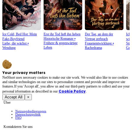
Ice Cold, Bed Hot: Mein
Erst ihr Tod ließ ihn lieben
Der Tag, an dem der
Ich 
Historische Romanze
⦁
Fake-Boyfriend
Vertrag zerbrach
will
Frühere & gegenwärtige
Liebe, die wächst
⦁
Frauenentwicklung
⦁
Stä
Leben
Wendung
Rachedrama
Gege
Your privacy matters
NetShort uses necessary cookies to make our site work. We would also like to use cookies
and similar technologies on our sites to personalize content and provide and improve site
features.If you 'Accept all', you allow us and our third-party partners to collect and use your
Cookie Policy
personal irformation as described in our
.
Accept All
×
Über
Nutzungsbedingungen
Datenschutzpolitik
FAQ
Kontaktieren Sie uns