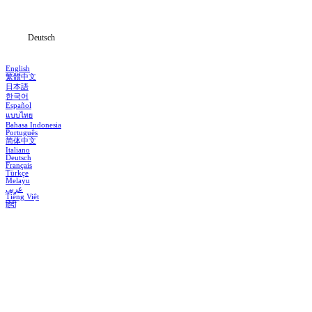
Informationen
Deutsch
English
繁體中文
日本語
한국어
Español
แบบไทย
Bahasa Indonesia
Português
简体中文
Italiano
Deutsch
Français
Türkçe
Melayu
عربي
Tiếng Việt
हिंदी