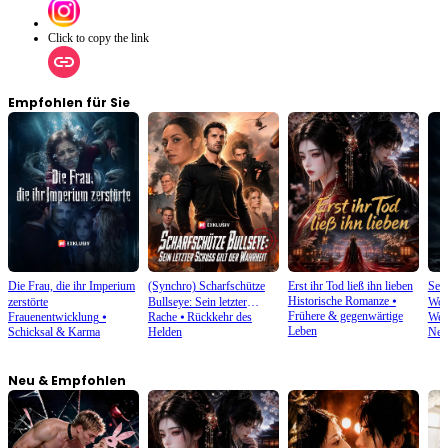
Click to copy the link
Empfohlen für Sie
Die Frau, die ihr Imperium
(Synchro) Scharfschütze
Erst ihr Tod ließ ihn lieben
Sei
Historische Romanze
⦁
zerstörte
Bullseye: Sein letzter
Wol
Frühere & gegenwärtige
Frauenentwicklung
⦁
Rache
⦁
Rückkehr des
Wer
Schuss gilt der Wahrheit
Leben
Schicksal & Karma
Helden
Neu
Neu & Empfohlen