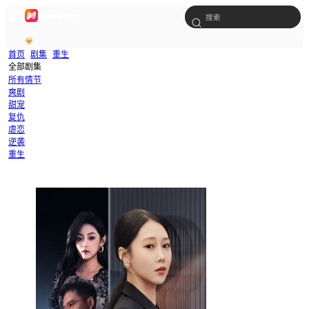
首页
剧集
重生
全部剧集
所有情节
爽剧
甜宠
复仇
虐恋
逆袭
重生