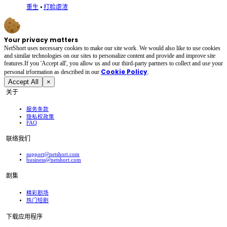
重生
⦁
打脸虐渣
Your privacy matters
NetShort uses necessary cookies to make our site work. We would also like to use cookies
and similar technologies on our sites to personalize content and provide and improve site
features.If you 'Accept all', you allow us and our third-party partners to collect and use your
Cookie Policy
personal irformation as described in our
.
Accept All
×
关于
服务条款
隐私权政策
FAQ
联络我们
support@netshort.com
business@netshort.com
剧集
精彩剧场
热门短剧
下载应用程序