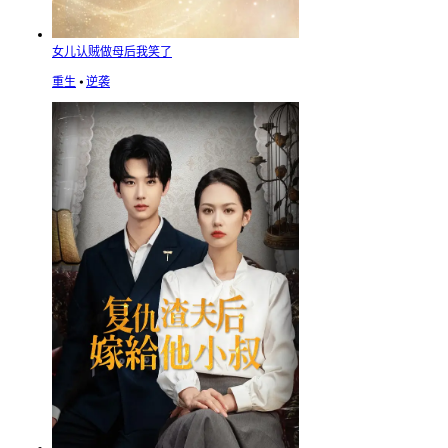
女儿认贼做母后我笑了
重生
⦁
逆袭