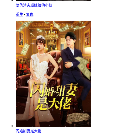
复仇渣夫后嫁给他小叔
重生
⦁
复仇
闪婚甜妻是大佬