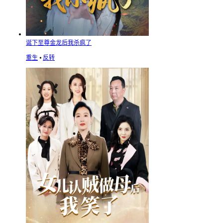
诞下至尊金龙后我杀疯了
重生
⦁
反转