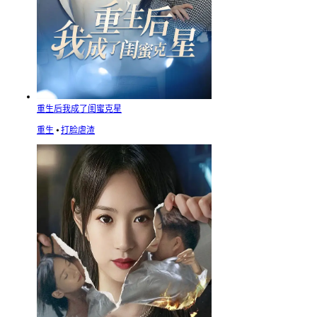
重生后我成了闺蜜克星
重生
⦁
打脸虐渣