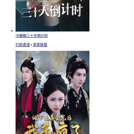
冷静期三十天倒计时
打脸虐渣
⦁
发家致富