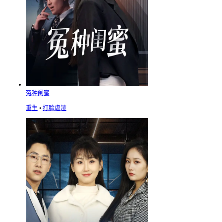
冤种闺蜜
重生
⦁
打脸虐渣