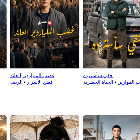
حقي سأسترده
غضب الملياردير العائد
 الموازين
⦁
الحياة الحضرية
فضح الأشرار
⦁
الريف