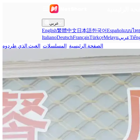
حة الرئيسية
عربي
English
繁體中文
日本語
한국어
Español
แบบไท
Tiến
عربي
Melayu
Türkçe
Français
Deutsch
Italiano
الصفحة الرئيسية
المسلسلات
الغيث الذي طردوه