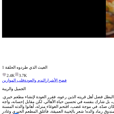
الغيث الذي طردوه
الحلقة
1
2.4K
3.7K
فضح الأشرار
الندم والعودة
قلب الموازين
الجميل والريبة
َ البطل فضل أهل قريته الذين رعوه، فقرر العودة لإنشاء مطعم خيري.
ف، بل شارك بنفسه في تحسين حياة الأهالي. لكن مقابل إحسانه، واجه
ان ضدّه. في موجة غضب، اقتحم الغوغاء منزله، أهانوا والدته المسنة
وق رماد والده! شعر بالخيبة العميقة، فأغلق المطعم الخيري وغادر