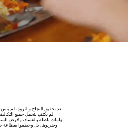
بالضبط
بعد تحقيق النجاح والثروة، لم ينس
لم يكتفِ بتحمل جميع التكالي
اتهامات باطلة بالفساد، وحُرض السك
وضربوها، بل وحطموا بفظاعة صند