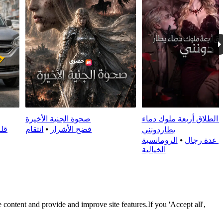
 الطلاق أربعة ملوك دماء
صحوة الجنية الأخيرة
فضح الأشرار
⦁
انتقام
قلب
يطاردونني
ن عدة رجال
⦁
الرومانسية
الخيالية
 content and provide and improve site features.If you 'Accept all',