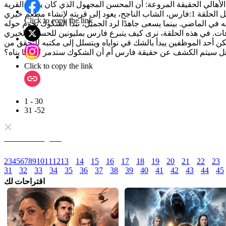
 الأهالي الحقيقة المروعة: أن المحسن المجهول الذي كان يدعم القرية
لسنوات... كان هو نفسه الرجل الحلقة 1:فارس، الشاب الناجح، يعود إلى قريته لإنشاء مطعم خيري
Click to copy the link
ه في الماضي. بينما يسعى جاهدًا لرد الجميل، تبدأ الشكوك تحوم حوله
عات. في هذه الحلقة، نرى كيف يتبرع فارس بمليونين للحساب الخيري
 أحد الموظفين يبدأ بالشك في نواياه ويتسلل إلى مكتبه للتحقق من
ل سيتم الكشف عن حقيقة فارس أم أن الشكوك ستدمر كل ما بناه؟
Click to copy the link
1 - 30
31 -52
كامل المسلسلات
2
3
4
5
6
7
8
9
10
11
12
13
14
15
16
17
18
19
20
21
22
23
31
32
33
34
35
36
37
38
39
40
41
42
43
44
45
اقتراحات لك