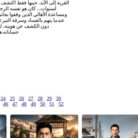
القرية إلى الأبد. حينها فقط اكتشف
ومساعدة الأهالي الذين وقفوا بجانب
عندما يتهم بالفساد وسرقة التبر
دون الكشف عن هويته، لكن
حساباته.ه
24
25
26
27
28
29
30
46
47
48
49
50
51
52