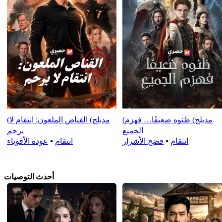
(مدبلج) ظنوه ضعيفًا… فهزم
(مدبلج) القناص الملعون: انتقام لا
الجميع
يرحم
انتقام
⦁
فضح الأشرار
انتقام
⦁
عودة الأقوياء
أحدث التوصيات