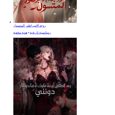
زوجة الإمبراطور المتسول
رومانسية تاريخية
⦁
هوية مخفية