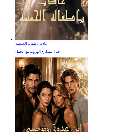
عادت بأطفاله الخمسة
خيال مبتكر
⦁
الهروب مع الحمل