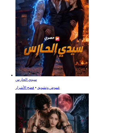
سيدي الحارس
غموض وتشويق
⦁
فضح الأشرار