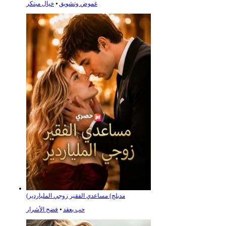
غموض وتشويق
⦁
خيال مبتكر
(مدبلج) مساعدي الفقير زوجي الملياردير
حب بعقد
⦁
فضح الأشرار