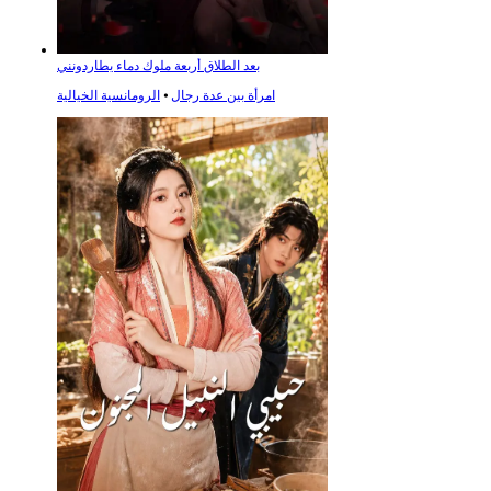
بعد الطلاق أربعة ملوك دماء يطاردونني
امرأة بين عدة رجال
⦁
الرومانسية الخيالية