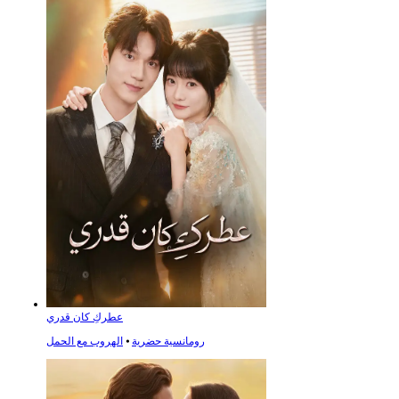
عطركِ كان قدري
رومانسية حضرية
⦁
الهروب مع الحمل