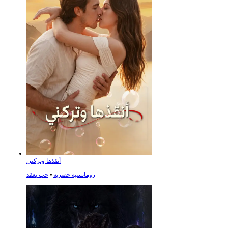
أنقذها وتركني
رومانسية حضرية
⦁
حب بعقد