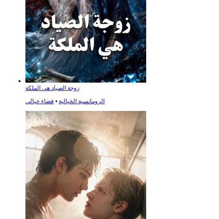
زوجة الصياد هي الملكة
الرومانسية الخيالية
⦁
فضاء خيالي