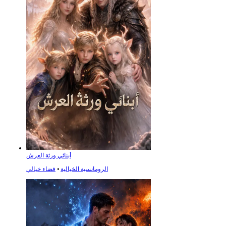
أبنائي ورثة العرش
الرومانسية الخيالية
⦁
فضاء خيالي