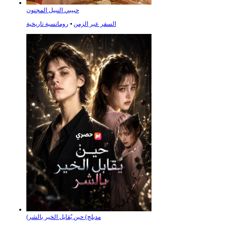
حبيبي النبيل المجنون
السفر عبر الزمن
⦁
رومانسية تاريخية
(مدبلج) حين يُقابل الخير بالشر