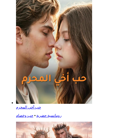
حب أخي المحرم
رومانسية حضرية
⦁
حب وخصام