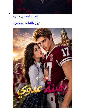
أنقذته فجعلني أسيرته
زواج بالنيابة
⦁
حب مؤلم