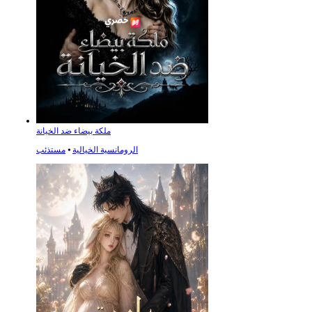
ملكة بيضاء ضد الخيانة
الرومانسية الخيالية
⦁
مستذئب