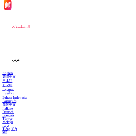
الصفحة الرئيسية
المسلسلات
تحميل
المعلومات
عربي
English
繁體中文
日本語
한국어
Español
แบบไทย
Bahasa Indonesia
Português
简体中文
Italiano
Deutsch
Français
Türkçe
Melayu
عربي
Tiếng Việt
हिंदी