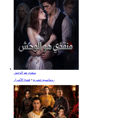
منقذي هو الوحش
رومانسية حضرية
⦁
فضح الأشرار