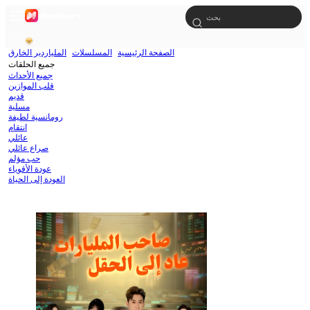
الصفحة الرئيسية
المسلسلات
الملياردير الخارق
جميع الحلقات
جميع الأحداث
قلب الموازين
قديم
مسلية
رومانسية لطيفة
انتقام
عائلي
صراع عائلي
حب مؤلم
عودة الأقوياء
العودة إلى الحياة