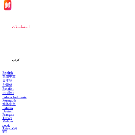
الصفحة الرئيسية
المسلسلات
تحميل
المعلومات
عربي
English
繁體中文
日本語
한국어
Español
แบบไทย
Bahasa Indonesia
Português
简体中文
Italiano
Deutsch
Français
Türkçe
Melayu
عربي
Tiếng Việt
हिंदी