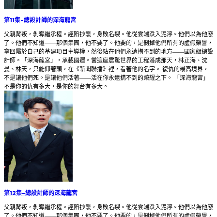
第11集
-
總設計師的深海龍宮
父親背叛，剝奪繼承權。誣陷抄襲，身敗名裂。他從雲端跌入泥濘。他們以為他廢
了。他們不知道——那個集團，他不要了。他要的，是剝掉他們所有的虛假榮譽，
拿回屬於自己的基建項目主導權，然後站在他們永遠搆不到的地方——國家級總設
計師。「深海龍宮」，承載國運。當這座震驚世界的工程落成那天，林正海、沈
曼、林天，只能仰著頭，在《新聞聯播》裡，看著他的名字。 復仇的最高境界，
不是讓他們死。是讓他們活著——活在你永遠搆不到的榮耀之下。 「深海龍宮」
不是你的仇有多大，是你的舞台有多大。
第12集
-
總設計師的深海龍宮
父親背叛，剝奪繼承權。誣陷抄襲，身敗名裂。他從雲端跌入泥濘。他們以為他廢
了。他們不知道——那個集團，他不要了。他要的，是剝掉他們所有的虛假榮譽，