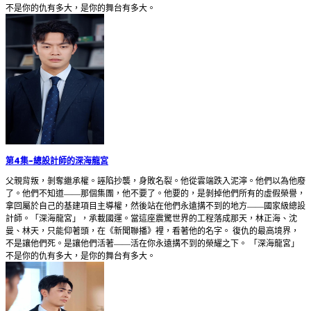
不是你的仇有多大，是你的舞台有多大。
第4集
-
總設計師的深海龍宮
父親背叛，剝奪繼承權。誣陷抄襲，身敗名裂。他從雲端跌入泥濘。他們以為他廢
了。他們不知道——那個集團，他不要了。他要的，是剝掉他們所有的虛假榮譽，
拿回屬於自己的基建項目主導權，然後站在他們永遠搆不到的地方——國家級總設
計師。「深海龍宮」，承載國運。當這座震驚世界的工程落成那天，林正海、沈
曼、林天，只能仰著頭，在《新聞聯播》裡，看著他的名字。 復仇的最高境界，
不是讓他們死。是讓他們活著——活在你永遠搆不到的榮耀之下。 「深海龍宮」
不是你的仇有多大，是你的舞台有多大。