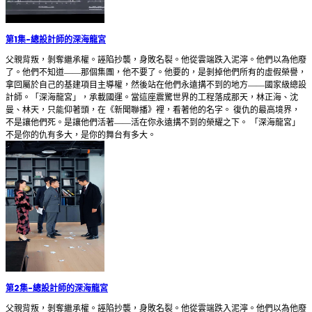
第1集
-
總設計師的深海龍宮
父親背叛，剝奪繼承權。誣陷抄襲，身敗名裂。他從雲端跌入泥濘。他們以為他廢
了。他們不知道——那個集團，他不要了。他要的，是剝掉他們所有的虛假榮譽，
拿回屬於自己的基建項目主導權，然後站在他們永遠搆不到的地方——國家級總設
計師。「深海龍宮」，承載國運。當這座震驚世界的工程落成那天，林正海、沈
曼、林天，只能仰著頭，在《新聞聯播》裡，看著他的名字。 復仇的最高境界，
不是讓他們死。是讓他們活著——活在你永遠搆不到的榮耀之下。 「深海龍宮」
不是你的仇有多大，是你的舞台有多大。
第2集
-
總設計師的深海龍宮
父親背叛，剝奪繼承權。誣陷抄襲，身敗名裂。他從雲端跌入泥濘。他們以為他廢