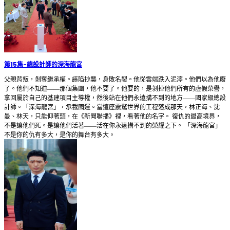
第15集
-
總設計師的深海龍宮
父親背叛，剝奪繼承權。誣陷抄襲，身敗名裂。他從雲端跌入泥濘。他們以為他廢
了。他們不知道——那個集團，他不要了。他要的，是剝掉他們所有的虛假榮譽，
拿回屬於自己的基建項目主導權，然後站在他們永遠搆不到的地方——國家級總設
計師。「深海龍宮」，承載國運。當這座震驚世界的工程落成那天，林正海、沈
曼、林天，只能仰著頭，在《新聞聯播》裡，看著他的名字。 復仇的最高境界，
不是讓他們死。是讓他們活著——活在你永遠搆不到的榮耀之下。 「深海龍宮」
不是你的仇有多大，是你的舞台有多大。