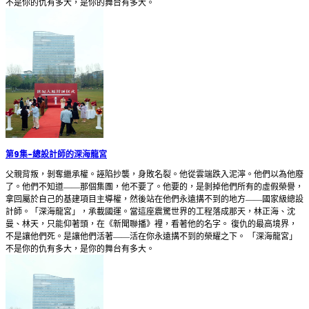
不是你的仇有多大，是你的舞台有多大。
第9集
-
總設計師的深海龍宮
父親背叛，剝奪繼承權。誣陷抄襲，身敗名裂。他從雲端跌入泥濘。他們以為他廢
了。他們不知道——那個集團，他不要了。他要的，是剝掉他們所有的虛假榮譽，
拿回屬於自己的基建項目主導權，然後站在他們永遠搆不到的地方——國家級總設
計師。「深海龍宮」，承載國運。當這座震驚世界的工程落成那天，林正海、沈
曼、林天，只能仰著頭，在《新聞聯播》裡，看著他的名字。 復仇的最高境界，
不是讓他們死。是讓他們活著——活在你永遠搆不到的榮耀之下。 「深海龍宮」
不是你的仇有多大，是你的舞台有多大。