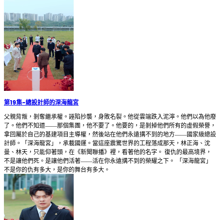
第19集
-
總設計師的深海龍宮
父親背叛，剝奪繼承權。誣陷抄襲，身敗名裂。他從雲端跌入泥濘。他們以為他廢
了。他們不知道——那個集團，他不要了。他要的，是剝掉他們所有的虛假榮譽，
拿回屬於自己的基建項目主導權，然後站在他們永遠搆不到的地方——國家級總設
計師。「深海龍宮」，承載國運。當這座震驚世界的工程落成那天，林正海、沈
曼、林天，只能仰著頭，在《新聞聯播》裡，看著他的名字。 復仇的最高境界，
不是讓他們死。是讓他們活著——活在你永遠搆不到的榮耀之下。 「深海龍宮」
不是你的仇有多大，是你的舞台有多大。