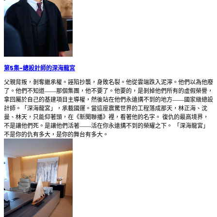
第5集
-
總設計師的深海龍宮
父親背叛，剝奪繼承權。誣陷抄襲，身敗名裂。他從雲端跌入泥濘。他們以為他廢
了。他們不知道——那個集團，他不要了。他要的，是剝掉他們所有的虛假榮譽，
拿回屬於自己的基建項目主導權，然後站在他們永遠搆不到的地方——國家級總設
計師。「深海龍宮」，承載國運。當這座震驚世界的工程落成那天，林正海、沈
曼、林天，只能仰著頭，在《新聞聯播》裡，看著他的名字。 復仇的最高境界，
不是讓他們死。是讓他們活著——活在你永遠搆不到的榮耀之下。 「深海龍宮」
不是你的仇有多大，是你的舞台有多大。