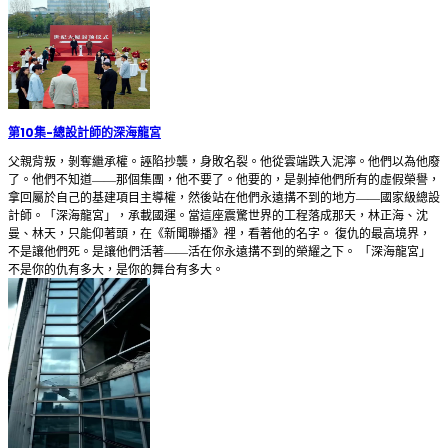
第10集
-
總設計師的深海龍宮
父親背叛，剝奪繼承權。誣陷抄襲，身敗名裂。他從雲端跌入泥濘。他們以為他廢
了。他們不知道——那個集團，他不要了。他要的，是剝掉他們所有的虛假榮譽，
拿回屬於自己的基建項目主導權，然後站在他們永遠搆不到的地方——國家級總設
計師。「深海龍宮」，承載國運。當這座震驚世界的工程落成那天，林正海、沈
曼、林天，只能仰著頭，在《新聞聯播》裡，看著他的名字。 復仇的最高境界，
不是讓他們死。是讓他們活著——活在你永遠搆不到的榮耀之下。 「深海龍宮」
不是你的仇有多大，是你的舞台有多大。