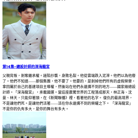
第14集
-
總設計師的深海龍宮
父親背叛，剝奪繼承權。誣陷抄襲，身敗名裂。他從雲端跌入泥濘。他們以為他廢
了。他們不知道——那個集團，他不要了。他要的，是剝掉他們所有的虛假榮譽，
拿回屬於自己的基建項目主導權，然後站在他們永遠搆不到的地方——國家級總設
計師。「深海龍宮」，承載國運。當這座震驚世界的工程落成那天，林正海、沈
曼、林天，只能仰著頭，在《新聞聯播》裡，看著他的名字。 復仇的最高境界，
不是讓他們死。是讓他們活著——活在你永遠搆不到的榮耀之下。 「深海龍宮」
不是你的仇有多大，是你的舞台有多大。