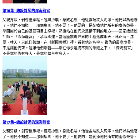
第16集
-
總設計師的深海龍宮
父親背叛，剝奪繼承權。誣陷抄襲，身敗名裂。他從雲端跌入泥濘。他們以為他廢
了。他們不知道——那個集團，他不要了。他要的，是剝掉他們所有的虛假榮譽，
拿回屬於自己的基建項目主導權，然後站在他們永遠搆不到的地方——國家級總設
計師。「深海龍宮」，承載國運。當這座震驚世界的工程落成那天，林正海、沈
曼、林天，只能仰著頭，在《新聞聯播》裡，看著他的名字。 復仇的最高境界，
不是讓他們死。是讓他們活著——活在你永遠搆不到的榮耀之下。 「深海龍宮」
不是你的仇有多大，是你的舞台有多大。
第17集
-
總設計師的深海龍宮
父親背叛，剝奪繼承權。誣陷抄襲，身敗名裂。他從雲端跌入泥濘。他們以為他廢
了。他們不知道——那個集團，他不要了。他要的，是剝掉他們所有的虛假榮譽，