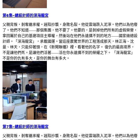
第6集
-
總設計師的深海龍宮
父親背叛，剝奪繼承權。誣陷抄襲，身敗名裂。他從雲端跌入泥濘。他們以為他廢
了。他們不知道——那個集團，他不要了。他要的，是剝掉他們所有的虛假榮譽，
拿回屬於自己的基建項目主導權，然後站在他們永遠搆不到的地方——國家級總設
計師。「深海龍宮」，承載國運。當這座震驚世界的工程落成那天，林正海、沈
曼、林天，只能仰著頭，在《新聞聯播》裡，看著他的名字。 復仇的最高境界，
不是讓他們死。是讓他們活著——活在你永遠搆不到的榮耀之下。 「深海龍宮」
不是你的仇有多大，是你的舞台有多大。
第7集
-
總設計師的深海龍宮
父親背叛，剝奪繼承權。誣陷抄襲，身敗名裂。他從雲端跌入泥濘。他們以為他廢