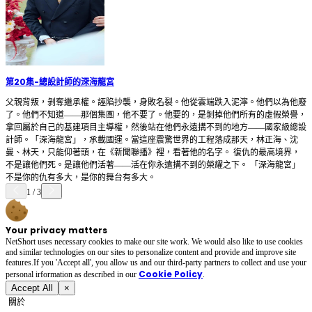
第20集
-
總設計師的深海龍宮
父親背叛，剝奪繼承權。誣陷抄襲，身敗名裂。他從雲端跌入泥濘。他們以為他廢
了。他們不知道——那個集團，他不要了。他要的，是剝掉他們所有的虛假榮譽，
拿回屬於自己的基建項目主導權，然後站在他們永遠搆不到的地方——國家級總設
計師。「深海龍宮」，承載國運。當這座震驚世界的工程落成那天，林正海、沈
曼、林天，只能仰著頭，在《新聞聯播》裡，看著他的名字。 復仇的最高境界，
不是讓他們死。是讓他們活著——活在你永遠搆不到的榮耀之下。 「深海龍宮」
不是你的仇有多大，是你的舞台有多大。
1
/
3
Your privacy matters
NetShort uses necessary cookies to make our site work. We would also like to use cookies
and similar technologies on our sites to personalize content and provide and improve site
features.If you 'Accept all', you allow us and our third-party partners to collect and use your
Cookie Policy
personal irformation as described in our
.
Accept All
×
關於