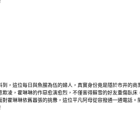
！
料到，這位每日與魚腥為伍的婦人，真實身份竟是隱於市井的商
意欺凌，霍琳琳的作惡愈演愈烈，不僅害得蘇雪的好友重傷臥床
面對霍琳琳依舊囂張的挑釁，這位平凡阿母從容撥通一通電話。
！