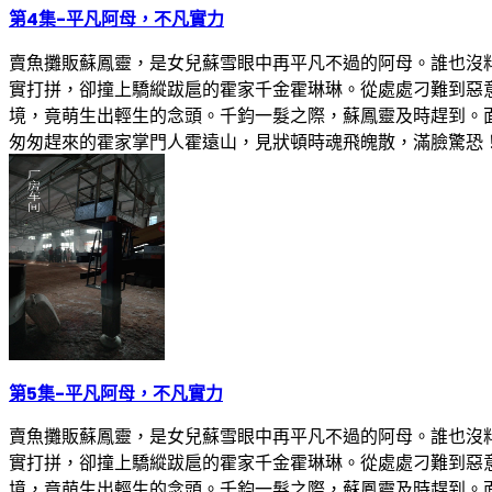
第4集
-
平凡阿母，不凡實力
賣魚攤販蘇鳳靈，是女兒蘇雪眼中再平凡不過的阿母。誰也沒
實打拼，卻撞上驕縱跋扈的霍家千金霍琳琳。從處處刁難到惡
境，竟萌生出輕生的念頭。千鈞一髮之際，蘇鳳靈及時趕到。
匆匆趕來的霍家掌門人霍遠山，見狀頓時魂飛魄散，滿臉驚恐
第5集
-
平凡阿母，不凡實力
賣魚攤販蘇鳳靈，是女兒蘇雪眼中再平凡不過的阿母。誰也沒
實打拼，卻撞上驕縱跋扈的霍家千金霍琳琳。從處處刁難到惡
境，竟萌生出輕生的念頭。千鈞一髮之際，蘇鳳靈及時趕到。