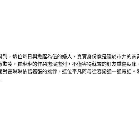
料到，這位每日與魚腥為伍的婦人，真實身份竟是隱於市井的商
意欺凌，霍琳琳的作惡愈演愈烈，不僅害得蘇雪的好友重傷臥床
面對霍琳琳依舊囂張的挑釁，這位平凡阿母從容撥通一通電話。
！