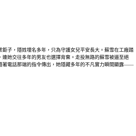
業鉅子，隱姓埋名多年，只為守護女兒平安長大。蘇雪在工廠踏
，連她交往多年的男友也選擇背棄。走投無路的蘇雪被逼至絕
隨著電話那端的指令傳出，她隱藏多年的不凡實力瞬間顯露——