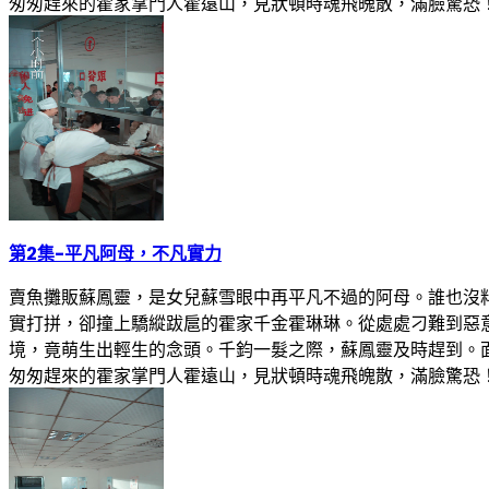
匆匆趕來的霍家掌門人霍遠山，見狀頓時魂飛魄散，滿臉驚恐
第2集
-
平凡阿母，不凡實力
賣魚攤販蘇鳳靈，是女兒蘇雪眼中再平凡不過的阿母。誰也沒
實打拼，卻撞上驕縱跋扈的霍家千金霍琳琳。從處處刁難到惡
境，竟萌生出輕生的念頭。千鈞一髮之際，蘇鳳靈及時趕到。
匆匆趕來的霍家掌門人霍遠山，見狀頓時魂飛魄散，滿臉驚恐