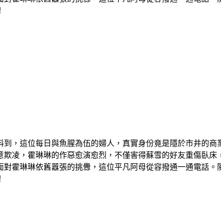
！
料到，這位每日與魚腥為伍的婦人，真實身份竟是隱於市井的商
意欺凌，霍琳琳的作惡愈演愈烈，不僅害得蘇雪的好友重傷臥床
面對霍琳琳依舊囂張的挑釁，這位平凡阿母從容撥通一通電話。
！