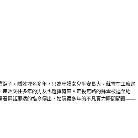
業鉅子，隱姓埋名多年，只為守護女兒平安長大。蘇雪在工廠踏
，連她交往多年的男友也選擇背棄。走投無路的蘇雪被逼至絕
隨著電話那端的指令傳出，她隱藏多年的不凡實力瞬間顯露——