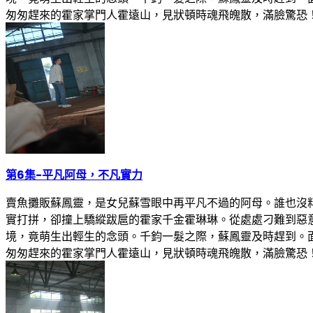
匆匆趕來的霍家掌門人霍遠山，見狀頓時魂飛魄散，滿臉驚恐
第6集
-
平凡阿母，不凡實力
賣魚攤販蘇鳳靈，是女兒蘇雪眼中再平凡不過的阿母。誰也沒
實打拼，卻撞上驕縱跋扈的霍家千金霍琳琳。從處處刁難到惡
境，竟萌生出輕生的念頭。千鈞一髮之際，蘇鳳靈及時趕到。
匆匆趕來的霍家掌門人霍遠山，見狀頓時魂飛魄散，滿臉驚恐