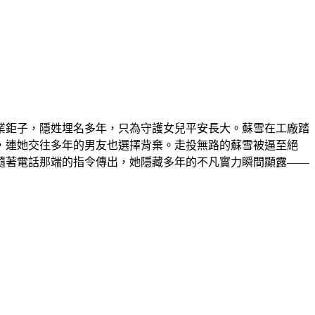
業鉅子，隱姓埋名多年，只為守護女兒平安長大。蘇雪在工廠踏
，連她交往多年的男友也選擇背棄。走投無路的蘇雪被逼至絕
隨著電話那端的指令傳出，她隱藏多年的不凡實力瞬間顯露——