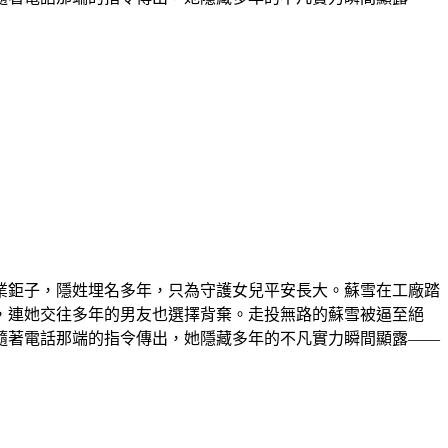
業鉅子，隱姓埋名多年，只為守護女兒平安長大。蘇雪在工廠踏
，連她交往多年的男友也選擇背棄。走投無路的蘇雪被逼至絕
隨著電話那端的指令傳出，她隱藏多年的不凡實力瞬間顯露——