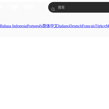
集
下載
資訊
ย
Bahasa Indonesia
Português
简体中文
Italiano
Deutsch
Français
Türkçe
M