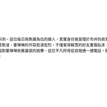
料到，這位每日與魚腥為伍的婦人，真實身份竟是隱於市井的商
意欺凌，霍琳琳的作惡愈演愈烈，不僅害得蘇雪的好友重傷臥床
面對霍琳琳依舊囂張的挑釁，這位平凡阿母從容撥通一通電話。
！