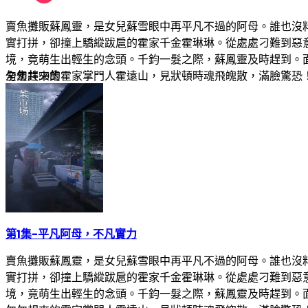
賣魚攤販蘇鳳靈，是女兒蘇雪眼中再平凡不過的阿母。誰也沒
實打拼，卻撞上驕縱跋扈的霍家千金霍琳琳。從處處刁難到惡
境，竟萌生出輕生的念頭。千鈞一髮之際，蘇鳳靈及時趕到。
匆匆趕來的霍家掌門人霍遠山，見狀頓時魂飛魄散，滿臉驚恐
全集
共
59
集
第1集
-
平凡阿母，不凡實力
賣魚攤販蘇鳳靈，是女兒蘇雪眼中再平凡不過的阿母。誰也沒
實打拼，卻撞上驕縱跋扈的霍家千金霍琳琳。從處處刁難到惡
境，竟萌生出輕生的念頭。千鈞一髮之際，蘇鳳靈及時趕到。