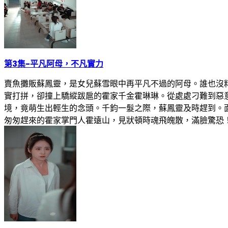
第3集
-
平凡阿母，不凡實力
賣魚攤販蘇鳳靈，是女兒蘇雪眼中再平凡不過的阿母。誰也沒
實打拼，卻撞上驕縱跋扈的霍家千金霍琳琳。從處處刁難到惡
境，竟萌生出輕生的念頭。千鈞一髮之際，蘇鳳靈及時趕到。
匆匆趕來的霍家掌門人霍遠山，見狀頓時魂飛魄散，滿臉驚恐