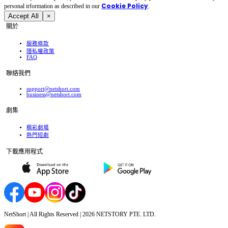
Cookie Policy
personal irformation as described in our
.
Accept All
×
關於
服務條款
隱私權政策
FAQ
聯絡我們
support@netshort.com
business@netshort.com
劇集
精彩劇場
熱門短劇
下載應用程式
NetShort | All Rights Reserved |
2026
NETSTORY PTE. LTD.