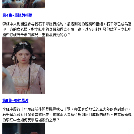
第4集
-
重逢與拒絕
李紅中來到開登縣尋找石千翠履行婚約，卻遭到她的輕視和拒絕，石千翠已成為富
甲一方的女老闆，對李紅中的身份和過去不屑一顧，甚至用錢打發他離開。李紅中
能否打破石千翠的成見，重新贏得她的心？
第5集
-
婚約風波
李紅中履行十年承諾前往開登縣尋找石千翠，卻因身份地位的巨大差距遭到羞辱，
石千翠以錢財打發並當眾休夫，揭露兩人青梅竹馬到反目成仇的轉折。被當眾羞辱
的李紅中會如何反擊這場毀約之辱？