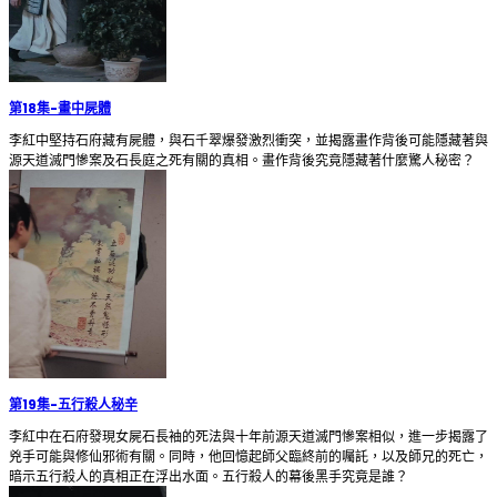
第18集
-
畫中屍體
李紅中堅持石府藏有屍體，與石千翠爆發激烈衝突，並揭露畫作背後可能隱藏著與
源天道滅門慘案及石長庭之死有關的真相。畫作背後究竟隱藏著什麼驚人秘密？
第19集
-
五行殺人秘辛
李紅中在石府發現女屍石長袖的死法與十年前源天道滅門慘案相似，進一步揭露了
兇手可能與修仙邪術有關。同時，他回憶起師父臨終前的囑託，以及師兄的死亡，
暗示五行殺人的真相正在浮出水面。五行殺人的幕後黑手究竟是誰？