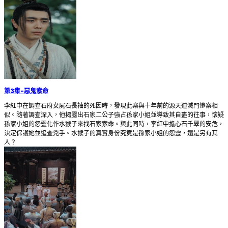
第3集
-
惡鬼索命
李紅中在調查石府女屍石長袖的死因時，發現此案與十年前的源天道滅門慘案相
似。隨著調查深入，他揭露出石家二公子強占孫家小姐並導致其自盡的往事，懷疑
孫家小姐的怨靈化作水猴子來找石家索命。與此同時，李紅中擔心石千翠的安危，
決定保護她並追查兇手。水猴子的真實身份究竟是孫家小姐的怨靈，還是另有其
人？