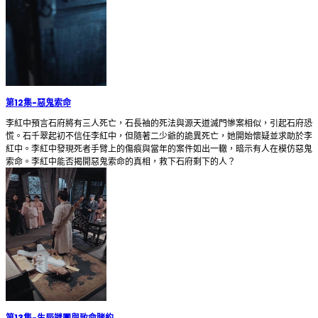
第12集
-
惡鬼索命
李紅中預言石府將有三人死亡，石長袖的死法與源天道滅門慘案相似，引起石府恐
慌。石千翠起初不信任李紅中，但隨著二少爺的詭異死亡，她開始懷疑並求助於李
紅中。李紅中發現死者手臂上的傷痕與當年的案件如出一轍，暗示有人在模仿惡鬼
索命。李紅中能否揭開惡鬼索命的真相，救下石府剩下的人？
第13集
-
生辰謎團與致命賭約