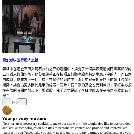
第20集
-
五行殺人之謎
李紅中在追查石府女屍石長袖之死的過程中，揭露了一個與源天道滅門慘案相似的
五行殺人修仙邪術。他發現兇手正在按照五行順序殺害特定生辰八字的人，而石家
的成員可能成為下一個目標。在緊張的對峙中，李紅中與秦知府門下的趙江長發生
衝突，揭露出更多關於兇手的線索。同時，石千翠的安全也受到威脅，李紅中必須
在有限的時間內阻止下一場謀殺。兇手究竟是誰？李紅中能否在子時之前救出石千
翠？
1
/
5
Your privacy matters
NetShort uses necessary cookies to make our site work. We would also like to use cookies
and similar technologies on our sites to personalize content and provide and improve site
features.If you 'Accept all', you allow us and our third-party partners to collect and use your