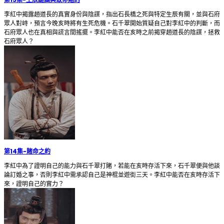
李紅中揭露趙道長的真實身份與陰謀，指出石長橋之死與特定生辰有關，並與石府
眾人對峙，預言今晚亥時將有生死危機。石千翠開始質疑自己對李紅中的判斷，而
石府眾人也在真相與謊言間搖擺。李紅中能否在亥時之前揭穿趙道長的陰謀，拯救
石府眾人？
第14集
-
賭命之約
李紅中為了證明自己的能力與石千翠打賭，若能在亥時存活下來，石千翠便與他談
論訂婚之事，否則李紅中需承認自己是神棍並遊街三天。李紅中能否在亥時存活下
來，證明自己的實力？