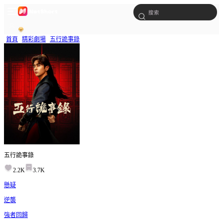
首頁
精彩劇場
五行詭事錄
五行詭事錄
2.2K
3.7K
懸疑
逆襲
強者回歸