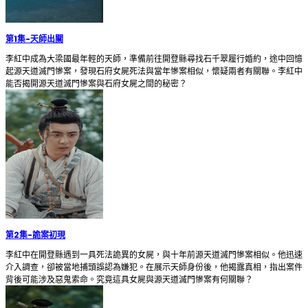
第1集
-
天師出關
李紅中成為大梁國最年輕的天師，準備前往開登縣尋找石千翠履行婚約，途中回憶
起源天道滅門慘案，發現石府女屍死法與當年慘案相似，懷疑兩者有關聯。李紅中
能否揭開源天道滅門慘案與石府女屍之間的秘密？
第2集
-
詭案初現
李紅中在開登縣遇到一具死法詭異的女屍，與十年前源天道滅門慘案相似。他迅速
介入調查，卻被當地捕頭誤認為嫌犯。在展示天師身份後，他揭露真相，指出案件
背後可能涉及惡鬼索命。究竟這具女屍與源天道滅門慘案有何關聯？