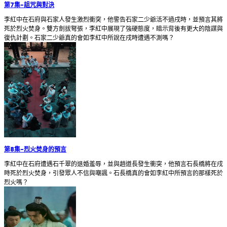
第7集
-
詛咒與對決
李紅中在石府與石家人發生激烈衝突，他警告石家二少爺活不過戌時，並預言其將
死於烈火焚身。雙方劍拔弩張，李紅中展現了強硬態度，暗示背後有更大的陰謀與
復仇計劃。石家二少爺真的會如李紅中所說在戌時遭遇不測嗎？
第8集
-
烈火焚身的預言
李紅中在石府遭遇石千翠的退婚羞辱，並與趙道長發生衝突，他預言石長橋將在戌
時死於烈火焚身，引發眾人不信與嘲諷。石長橋真的會如李紅中所預言的那樣死於
烈火嗎？