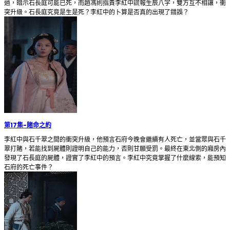
過，暗示石長庭可能已死，而趙馮則指責李紅中謊報生辰八字，雙方互不相讓，衝
突升級。石長庭究竟是生是死？李紅中的卜算是否真的出現了錯誤？
第17集
-
賭命之約
李紅中與石千翠之間的衝突升級，他預言石府今晚會繼續有人死亡，並當眾與石千
翠打賭，若能找到屍體則證明自己的能力，否則甘願受罰。最終在東北側的廂房內
發現了石長庭的屍體，證實了李紅中的預言。李紅中究竟掌握了什麼線索，能預知
石府的死亡事件？