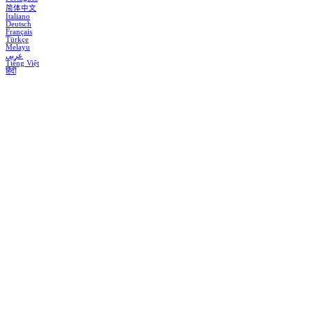
简体中文
Italiano
Deutsch
Français
Türkçe
Melayu
عربي
Tiếng Việt
हिंदी