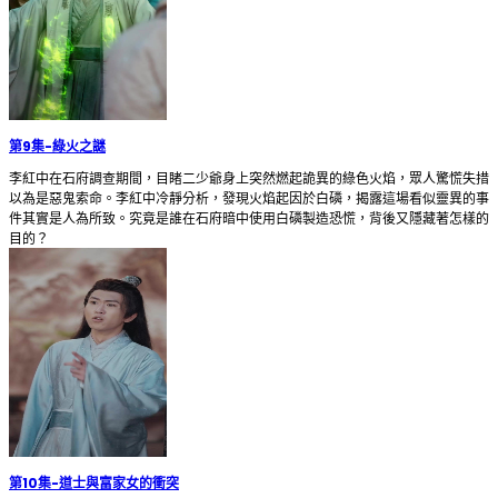
第9集
-
綠火之謎
李紅中在石府調查期間，目睹二少爺身上突然燃起詭異的綠色火焰，眾人驚慌失措
以為是惡鬼索命。李紅中冷靜分析，發現火焰起因於白磷，揭露這場看似靈異的事
件其實是人為所致。究竟是誰在石府暗中使用白磷製造恐慌，背後又隱藏著怎樣的
目的？
第10集
-
道士與富家女的衝突