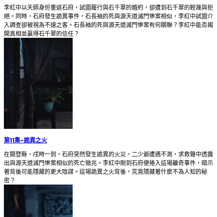
李紅中以天師身份重返石府，試圖履行與石千翠的婚約，卻遭到石千翠的輕蔑與拒
絕。同時，石府發生詭異事件，石長袖的死與源天道滅門慘案相似，李紅中試圖介
入調查卻被視為不速之客。石長袖的死與源天道滅門慘案有何關聯？李紅中能否揭
開真相並贏得石千翠的信任？
第11集
-
詭異之火
在開登縣，戌時一到，石府突然發生詭異的火災，二少爺遭遇不測，求救聲中透露
出與源天道滅門慘案相似的死亡徵兆。李紅中剛到石府便捲入這場離奇事件，暗示
著背後可能隱藏的更大陰謀。這場詭異之火背後，究竟隱藏著什麼不為人知的秘
密？