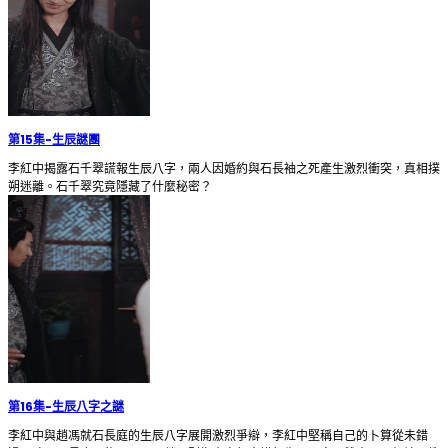
第15集
-
生辰謎團
李紅中揭露石千翠謊報生辰八字，兩人因婚約與石長袖之死產生激烈衝突，真相撲
朔迷離。石千翠究竟隱藏了什麼秘密？
第16集
-
生辰八字之謎
李紅中與趙馮就石長庭的生辰八字展開激烈爭辯，李紅中堅稱自己的卜算從未錯