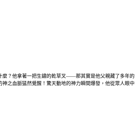
什麼？他拿著一把生鏽的乾草叉——那其實是他父親藏了多年的
的神之血脈猛然覺醒！驚天動地的神力瞬間爆發，他從眾人眼中