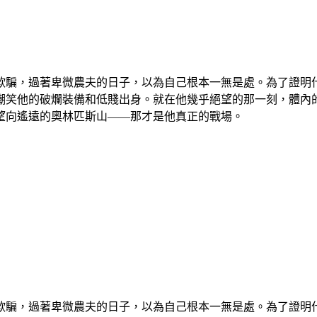
欺騙，過著卑微農夫的日子，以為自己根本一無是處。為了證明
嘲笑他的破爛裝備和低賤出身。就在他幾乎絕望的那一刻，體內
望向遙遠的奧林匹斯山——那才是他真正的戰場。
欺騙，過著卑微農夫的日子，以為自己根本一無是處。為了證明