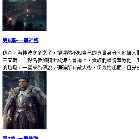
第6集
-
一擊神臨
伊森，海神波塞冬之子，卻渾然不知自己的真實身分。他被人
三叉戟——報名參加騎士試煉。會場上，貴族們盡情羞辱他，
的垃圾，一躍成為傳說。碾碎所有敵人後，伊森抬起頭，目光
第7集
-
一擊神臨