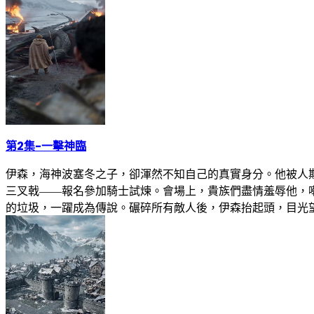
第2集
-
一擊神臨
伊森，海神波塞冬之子，卻渾然不知自己的真實身分。他被人
三叉戟——報名參加騎士試煉。會場上，貴族們盡情羞辱他，
的垃圾，一躍成為傳說。碾碎所有敵人後，伊森抬起頭，目光