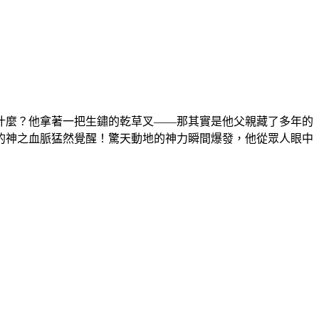
什麼？他拿著一把生鏽的乾草叉——那其實是他父親藏了多年的
的神之血脈猛然覺醒！驚天動地的神力瞬間爆發，他從眾人眼中