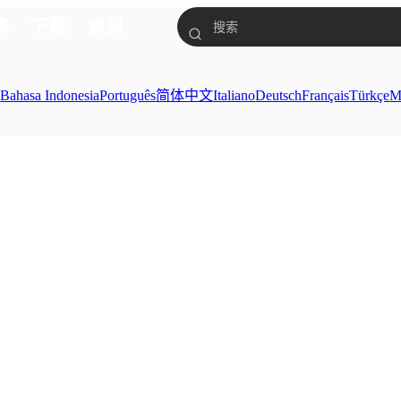
集
下載
資訊
ย
Bahasa Indonesia
Português
简体中文
Italiano
Deutsch
Français
Türkçe
M