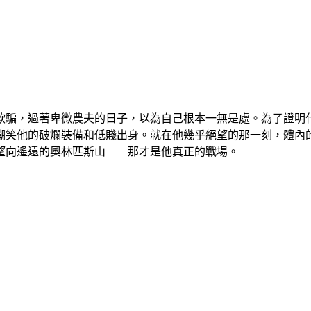
欺騙，過著卑微農夫的日子，以為自己根本一無是處。為了證明
嘲笑他的破爛裝備和低賤出身。就在他幾乎絕望的那一刻，體內
望向遙遠的奧林匹斯山——那才是他真正的戰場。