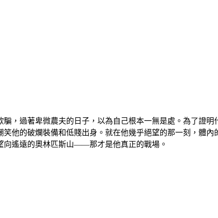
欺騙，過著卑微農夫的日子，以為自己根本一無是處。為了證明
嘲笑他的破爛裝備和低賤出身。就在他幾乎絕望的那一刻，體內
望向遙遠的奧林匹斯山——那才是他真正的戰場。