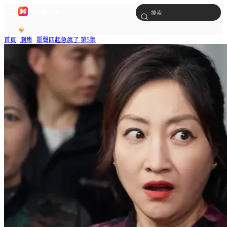
首頁
劇集
鄰聲四起急瘋了 第5集