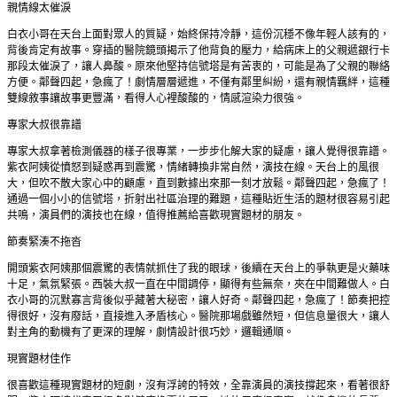
親情線太催淚
白衣小哥在天台上面對眾人的質疑，始終保持冷靜，這份沉穩不像年輕人該有的，
背後肯定有故事。穿插的醫院鏡頭揭示了他背負的壓力，給病床上的父親遞銀行卡
那段太催淚了，讓人鼻酸。原來他堅持信號塔是有苦衷的，可能是為了父親的聯絡
方便。鄰聲四起，急瘋了！劇情層層遞進，不僅有鄰里糾紛，還有親情羈絆，這種
雙線敘事讓故事更豐滿，看得人心裡酸酸的，情感渲染力很強。
專家大叔很靠譜
專家大叔拿著檢測儀器的樣子很專業，一步步化解大家的疑慮，讓人覺得很靠譜。
紫衣阿姨從憤怒到疑惑再到震驚，情緒轉換非常自然，演技在線。天台上的風很
大，但吹不散大家心中的顧慮，直到數據出來那一刻才放鬆。鄰聲四起，急瘋了！
通過一個小小的信號塔，折射出社區治理的難題，這種貼近生活的題材很容易引起
共鳴，演員們的演技也在線，值得推薦給喜歡現實題材的朋友。
節奏緊湊不拖沓
開頭紫衣阿姨那個震驚的表情就抓住了我的眼球，後續在天台上的爭執更是火藥味
十足，氣氛緊張。西裝大叔一直在中間調停，顯得有些無奈，夾在中間難做人。白
衣小哥的沉默寡言背後似乎藏著大秘密，讓人好奇。鄰聲四起，急瘋了！節奏把控
得很好，沒有廢話，直接進入矛盾核心。醫院那場戲雖然短，但信息量很大，讓人
對主角的動機有了更深的理解，劇情設計很巧妙，邏輯通順。
現實題材佳作
很喜歡這種現實題材的短劇，沒有浮誇的特效，全靠演員的演技撐起來，看著很舒