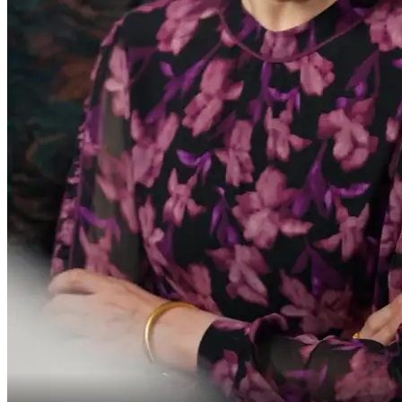
檢測出輻射你還怎麼裝