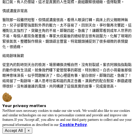
鬆口氣，有人仍懷疑，這才是真實的人性寫照，劇組觀察很細緻，值得點贊。
情感濃度非常高
醫院那一段雖然短暫，但情感濃度很高，看得人眼淚打轉。病床上的父親眼神無
力，兒子卻要堅強面對外界的壓力，太不容易了。回到天台，爭吵聲再次響起，這
種對比太強烈了，突顯主角的不易。鄰聲四起，急瘋了！讓觀眾看到成年人世界的
不易，每個人都背負著重擔。專家大叔最後的總結發言很有說服力，化解了現場的
緊張氣氛。整體製作精良，鏡頭語言豐富，特寫鏡頭捕捉到了很多細微的表情變
化，很過癮。
結局餘味無窮
從室內的對峙到天台的檢測，場景轉換流暢自然，沒有割裂感。紫衣阿姨指指點點
的動作很有生活感，就像我們樓下愛管閒事的鄰居，特別親切。白衣小哥最後那個
眼神意味深長，似乎問題解決了，但心裡還有事，留白很好。鄰聲四起，急瘋了！
結局留了一點餘味，讓人思考社區和諧的真正含義。演員們的配合默契，群戲處理
得很好，沒有誰搶誰的風頭，共同構建了這個真實的故事，完成度很高。
Your privacy matters
NetShort uses necessary cookies to make our site work. We would also like to use cookies
and similar technologies on our sites to personalize content and provide and improve site
features.If you 'Accept all', you allow us and our third-party partners to collect and use your
Cookie Policy
personal irformation as described in our
.
Accept All
×