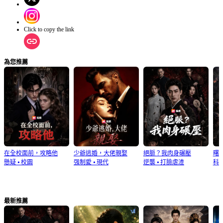
Click to copy the link
為您推薦
在全校面前，攻略他
少爺逃婚，大佬親娶
絕脈？我肉身碾壓
曙
懸疑
⦁
校園
强制愛
⦁
現代
逆襲
⦁
打臉虐渣
科
最新推薦