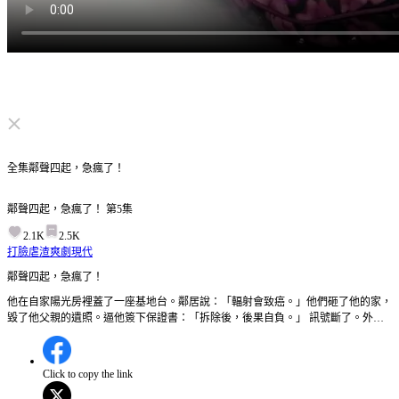
点击取消静音
全集
鄰聲四起，急瘋了！
鄰聲四起，急瘋了！
第
5
集
2.1K
2.5K
打臉虐渣
爽劇
現代
鄰聲四起，急瘋了！
他在自家陽光房裡蓋了一座基地台。鄰居說：「輻射會致癌。」他們砸了他的家，
毀了他父親的遺照。逼他簽下保證書：「拆除後，後果自負。」 訊號斷了。外送
進不來，快遞出不去，網課上不了。王芳芳的父親心梗發作——120 打不通。送到
醫院時，已經半身不遂。王芳芳反咬一口：「是李辰故意切斷的！」他沒解釋。默
默打包行李，搬走了。留下那些曾經抵制他的鄰居——為了一格訊號，吵翻了整棟
Click to copy the link
樓。 鄰聲四起，急瘋了。而那個唯一能修訊號的人，早就不在了。