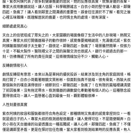
服。紫衣阿姨代表了很多對健康擔憂的居民，她的反應很真實，就像身邊的長輩。
專家大叔用數據說話，讓人信服，科學戰勝謠言。白衣小哥的堅守讓人動容。鄰聲
四起，急瘋了！讓人看到鄰里之間溝通的重要性，誤會往往源於不了解。看完之後
心裡五味雜陳，既理解居民的擔憂，也同情主角的處境，很有深度。
細節處處見真心
天台上的信號塔成了眾矢之的，大家圍觀的場面像極了生活中的八卦現場，熱鬧又
真實。專家大叔打開儀器箱子的動作很帥，感覺像要揭曉謎底，充滿儀式感。紫衣
阿姨皺眉頭的樣子太生動了，戲很足。鄰聲四起，急瘋了！場景雖然簡單，但張力
十足，不輸大製作。醫院裡父子之間的無聲交流也很感人，銀行卡遞過去的那一
刻，彷彿傳遞了所有的責任與愛，這條親情線加分不少，觸動人心。
反轉劇情吸引人
劇情反轉挺有意思，本來以為是單純的擾民投訴，結果涉及到主角的家庭困境，格
局打開了。白衣小哥戴著眼鏡文質彬彬，但面對指責不退縮，很有骨氣。西裝大叔
那個無奈的嘆息演得很好，細節到位。鄰聲四起，急瘋了！在有限的篇幅裡講清楚
了前因後果，沒有拖泥帶水。檢測儀器的讀數變化牽動著每個人的心，這種懸念設
置得很成功，讓人一直懸著心直到最後一刻，觀影體驗很棒。
人性刻畫很真實
紫衣阿姨的妝容和服裝都很符合角色設定，那種精明又焦慮的感覺拿捏到位，一看
就是過日子的人。專家大叔的檢測過程很嚴謹，讓人覺得可信，不是隨便糊弄。白
衣小哥在天台邊緣的站姿透露出一種孤獨感，讓人心疼。鄰聲四起，急瘋了！不僅
僅是講鄰里矛盾，更是在探討信任危機。當大家看到檢測結果時的反應各異，有人