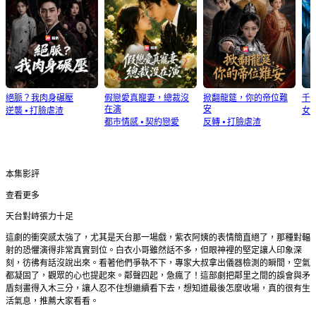
絕脈？我肉身碾壓
假戀愛真寵妻，總裁沒
掀翻龍筵，你的帝位難
千
在演
安
逆襲
⦁
打臉虐渣
女
都市情感
⦁
契約戀愛
反轉
⦁
打臉虐渣
本集影評
查看更多
天台對峙張力十足
這劇的衝突感太強了，尤其是天台那一場戲，紫衣阿姨的表情簡直絕了，那種對輻
射的恐懼演得非常真實到位。白衣小哥雖然話不多，但眼神裡的堅定讓人印象深
刻，彷彿有話沒說出來。看著他們爭執不下，專家大叔拿出儀器檢測的瞬間，空氣
都凝固了，觀眾的心也提起來。鄰聲四起，急瘋了！這部劇把鄰里之間的誤會與矛
盾刻畫得入木三分，讓人忍不住想繼續看下去，想知道最後怎麼收場，真的很有生
活氣息，推薦大家看看。