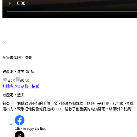
点击取消静音
全集
破產吧，渣夫
破產吧，渣夫
第
1
集
4.2K
65.3K
打臉虐渣
爽劇
都市情感
破產吧，渣夫
莉亞，一個低調到不行的千億千金，隱藏身價嫁給一個窮小子利奧。八年來，她出
錢出力，親手把他從魯蛇打造成CEO，還救了他重病的媽媽蘇珊。結果咧？利奧卻
跟那個心機女雪莉搞在一起，整整偷吃八年。壓垮莉亞的最後一根稻草來了——雪
莉當眾毆打她跟婆婆蘇珊，而她的渣男老公利奧，居然在電話那頭跟小三甜言蜜
語，完全把她當空氣。好喔，不演了。莉亞決定不忍了，聯手她的神隊友婆婆蘇
Click to copy the link
珊，還有從小一起長大的青梅竹馬肖恩，展開一場史上最華麗的復仇計畫。但雪莉
手上似乎握有一個驚天秘密，這個秘密，足以讓莉亞從復仇者瞬間變成……階下