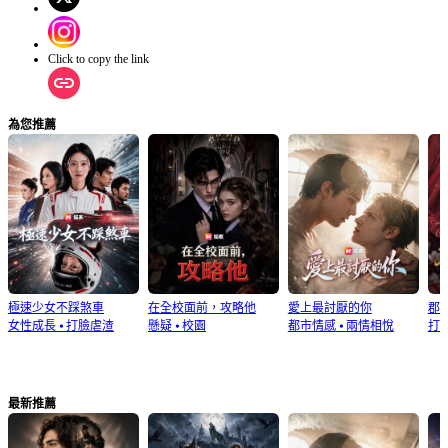
囚。
Click to copy the link
為您推薦
極速少女不踩煞車
在全校面前，攻略他
愛上最討厭的你
郡
女性成長
⦁
打臉虐渣
懸疑
⦁
校園
都市情感
⦁
兩情相悅
打
最新推薦