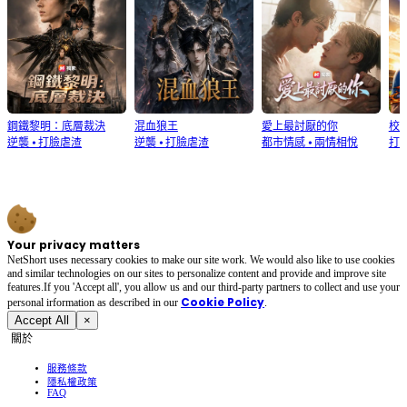
鋼鐵黎明：底層裁決
混血狼王
愛上最討厭的你
校
逆襲
⦁
打臉虐渣
逆襲
⦁
打臉虐渣
都市情感
⦁
兩情相悅
打
Your privacy matters
NetShort uses necessary cookies to make our site work. We would also like to use cookies
and similar technologies on our sites to personalize content and provide and improve site
features.If you 'Accept all', you allow us and our third-party partners to collect and use your
Cookie Policy
personal irformation as described in our
.
Accept All
×
關於
服務條款
隱私權政策
FAQ