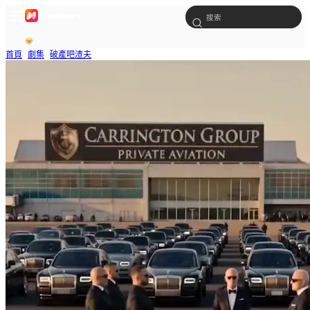
首頁
劇集
破產吧渣夫