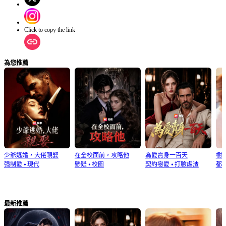
珩攜手治國，誕下太子，迎來圓滿結局。
Click to copy the link
為您推薦
少爺逃婚，大佬親娶
在全校面前，攻略他
為愛賣身一百天
樹
强制愛
⦁
現代
懸疑
⦁
校園
契約戀愛
⦁
打臉虐渣
都
最新推薦