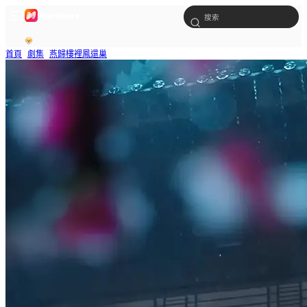
首頁
劇集
燕歸樓裡鳳還巢