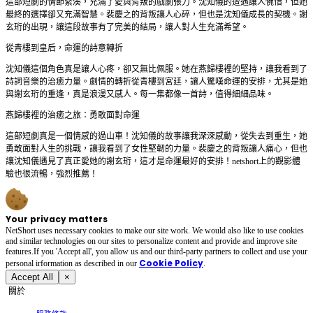
這部短劇的情節緊湊，充滿了愛與背叛的戲劇張力。沈知儀的遭遇讓人惋惜，但她
最終的選擇卻又充滿智慧。裴慶之的背叛讓人心碎，但也是沈知儀成長的契機。謝
玄珩的出現，讓這段故事有了完美的結局，讓人對人生充滿希望。
從青樓到皇后，命運的詩意轉折
沈知儀這個角色真是讓人心疼，卻又無比佩服。她在燕歸樓裡的堅持，讓我看到了
詩詞音樂的治癒力量。劇情的轉折從青樓到宮廷，讓人驚嘆命運的安排，尤其是她
與謝玄珩的重逢，真是浪漫又感人。每一集都像一首詩，值得細細品味。
燕歸樓裡的治癒之旅：勇敢面對命運
這部短劇真是一個情感的過山車！沈知儀的故事讓我深深感動，從失去到重生，她
勇敢面對人生的挑戰，讓我看到了女性堅韌的力量。裴慶之的背叛讓人痛心，但也
讓沈知儀遇見了真正愛她的謝玄珩，這才是命運最好的安排！netshort上的觀影體
驗也很流暢，強烈推薦！
Your privacy matters
NetShort uses necessary cookies to make our site work. We would also like to use cookies
and similar technologies on our sites to personalize content and provide and improve site
features.If you 'Accept all', you allow us and our third-party partners to collect and use your
Cookie Policy
personal irformation as described in our
.
Accept All
×
關於