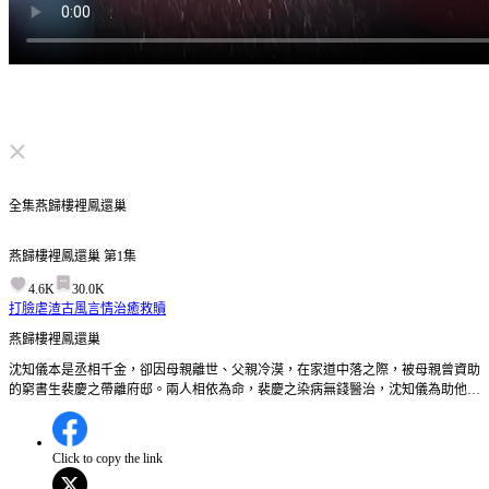
点击取消静音
全集
燕歸樓裡鳳還巢
燕歸樓裡鳳還巢
第
1
集
4.6K
30.0K
打臉虐渣
古風言情
治癒救贖
燕歸樓裡鳳還巢
沈知儀本是丞相千金，卻因母親離世、父親冷漠，在家道中落之際，被母親曾資助
的窮書生裴慶之帶離府邸。兩人相依為命，裴慶之染病無錢醫治，沈知儀為助他赴
考，毅然踏入青樓「燕歸樓」，賣藝不賣身，以詩詞琴畫維生。三年後，裴慶之高
中狀元，竟背棄誓言，另娶尚書之女柳如絲，更想納她為通房丫鬟。心灰意冷時，
沈知儀選擇接受神秘恩客——當朝皇帝謝玄珩的求婚。原來，謝玄珩是幼時宮中偶
Click to copy the link
遇的皇子，一直銘記她的恩情。沈知儀以皇后之尊重返宮廷，裴慶之與柳如絲因嫉
妒屢次陷害，最終在帝后權謀下，身敗名裂，淪為賤籍，相殘而亡。沈知儀與謝玄