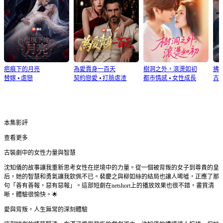
疤痕下的月亮
為愛賣身一百天
樹洞之外，滾燙如初
拂
替嫁
⦁
虐戀
契約戀愛
⦁
打臉虐渣
都市情感
⦁
女性成長
古
本集影評
查看更多
古裝劇中的女性力量與智慧
沈知儀的故事讓我重新思考女性在逆境中的力量。從一個被背叛的女子到尊貴的皇
后，她的智慧和勇氣讓我欽佩不已。裴慶之與柳如絲的結局也讓人唏噓，正應了那
句「善有善報，惡有惡報」。這部短劇在netshort上的播放效果也很不錯，畫質清
晰，體驗很愉快。🌟
愛與背叛，人生無常的深刻體驗