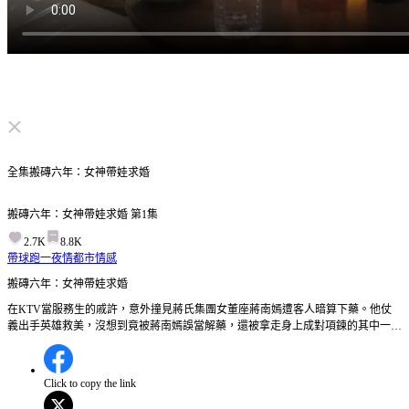
点击取消静音
全集
搬磚六年：女神帶娃求婚
搬磚六年：女神帶娃求婚
第
1
集
2.7K
8.8K
帶球跑
一夜情
都市情感
搬磚六年：女神帶娃求婚
在KTV當服務生的戚許，意外撞見蔣氏集團女董座蔣南嫣遭客人暗算下藥。他仗
義出手英雄救美，沒想到竟被蔣南嫣誤當解藥，還被拿走身上成對項鍊的其中一條
當信物。六年過去，為籌錢治療植物人養母的醫藥費，戚許隻身來到蔣氏集團旗下
的工地搬磚討生活，還總被工友們打趣嘲笑是光棍漢。誰知某天，蔣南嫣竟帶著一
個團寶萌娃前來工地視察，團寶一眼就瞄見戚許頸間的項鍊，當場興奮地衝上前大
Click to copy the link
聲喊他——爸爸！