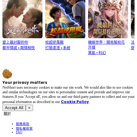
愛上最討厭的你
校超逆風戰
機娘世界：開局幫校花
法
升級
都市情感
⦁
兩情相悅
打臉虐渣
⦁
系統
穿
異能
⦁
科幻
Your privacy matters
NetShort uses necessary cookies to make our site work. We would also like to use cookies
and similar technologies on our sites to personalize content and provide and improve site
features.If you 'Accept all', you allow us and our third-party partners to collect and use your
Cookie Policy
personal irformation as described in our
.
Accept All
×
關於
服務條款
隱私權政策
FAQ