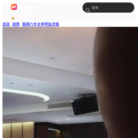
首頁
劇集
搬磚六年女神帶娃求婚