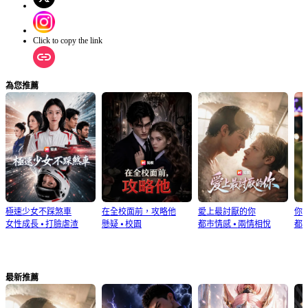
Click to copy the link
為您推薦
極速少女不踩煞車
在全校面前，攻略他
愛上最討厭的你
你
女性成長
⦁
打臉虐渣
懸疑
⦁
校園
都市情感
⦁
兩情相悅
都
最新推薦