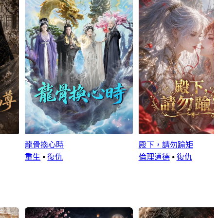
龍骨換心時
殿下，請勿踰矩
重生
⦁
復仇
倫理道德
⦁
復仇