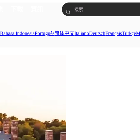
集
下載
資訊
ย
Bahasa Indonesia
Português
简体中文
Italiano
Deutsch
Français
Türkçe
M