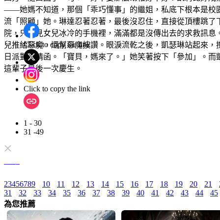
——她媽不知道，那個「乖巧懂事」的繼姐，私底下根本是校
流「照顧」她。琳達忍著忍著，最後沒忍住，直接從頂樓跳了
院，只看見女兒冰冷的手機裡，滿滿都是沒傳出去的求救訊息
Click to copy the link
兒推給惡魔，還幫惡魔按讚。眼淚流乾之後，凱瑟琳站起來，
日派對邀請函。「寶貝，媽來了。」她笑著按下「參加」。而
這輩子最後一次慶生。
Click to copy the link
1 - 30
31 -49
全集
2
3
4
5
6
7
8
9
10
11
12
13
14
15
16
17
18
19
20
21
31
32
33
34
35
36
37
38
39
40
41
42
43
44
45
為您推薦