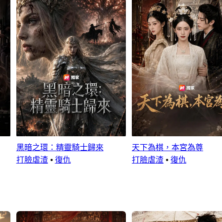
黑暗之環：精靈騎士歸來
天下為棋，本宮為尊
打臉虐渣
⦁
復仇
打臉虐渣
⦁
復仇