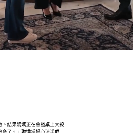
救。結果媽媽正在會議桌上大殺
熟多了。」琳達當場心涼半截