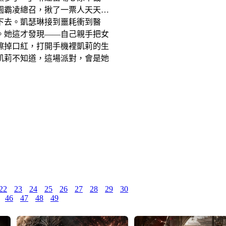
園霸凌總召，揪了一票人天天輪
下去。凱瑟琳接到噩耗衝到醫
。她這才發現——自己親手把女
擦掉口紅，打開手機裡凱莉的生
凱莉不知道，這場派對，會是她
22
23
24
25
26
27
28
29
30
46
47
48
49