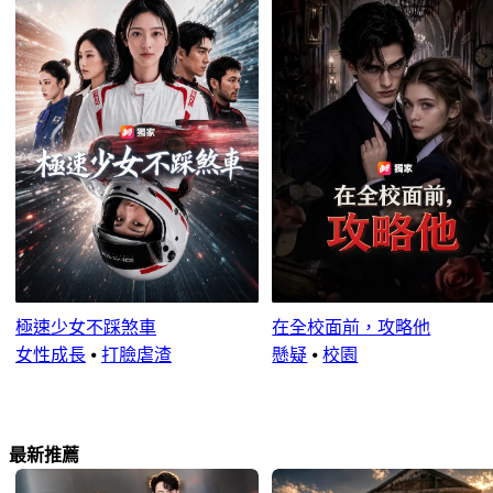
極速少女不踩煞車
在全校面前，攻略他
女性成長
⦁
打臉虐渣
懸疑
⦁
校園
最新推薦