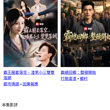
霸王圈套落空，渣男小三雙雙
霸總回鄉：整頓開始
落網
打臉虐渣
⦁
鄉村
都市情感
⦁
因果報應
本集影評