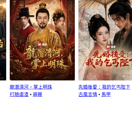
龍潛清河，掌上明珠
先婚後愛：我的乞丐陛下
打臉虐渣
⦁
尋親
古風言情
⦁
馬甲