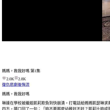
媽媽，救我好嗎
第
1
集
2.0K
2.8K
復仇
悲劇
後悔流
媽媽，救我好嗎
琳達在學校被繼姐凱莉欺負到快崩潰，打電話給媽媽凱瑟琳求
四方，隨口回了一句：「妳不要那麼幼稚好不好？凱莉比妳成