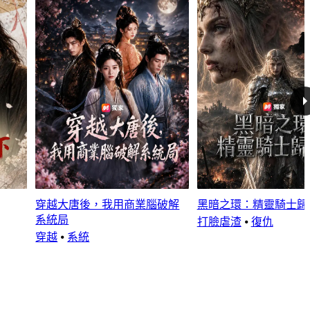
穿越大唐後，我用商業腦破解
黑暗之環：精靈騎士歸
系統局
打臉虐渣
⦁
復仇
穿越
⦁
系統