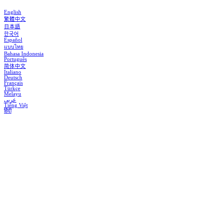
English
繁體中文
日本語
한국어
Español
แบบไทย
Bahasa Indonesia
Português
简体中文
Italiano
Deutsch
Français
Türkçe
Melayu
عربي
Tiếng Việt
हिंदी