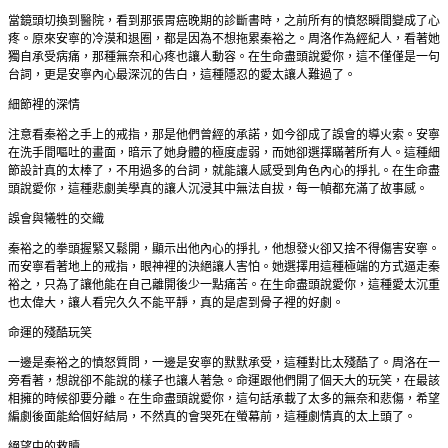
當鏡頭切換到醫院，看到那張胃癌晚期的診斷書時，之前所有的憤怒瞬間變成了心
疼。原來安寧的冷漠和退圈，都是因為不想拖累秦裕之。周洛作為經紀人，看著她
獨自承受病痛，那種無奈和心疼也讓人動容。在生命盡頭說愛你，這不僅僅是一句
台詞，更是安寧內心最深沉的告白，這種隱忍的愛太讓人難過了。
細節裡的深情
注意看秦裕之手上的戒指，那是他們曾經的承諾，如今卻成了誤會的導火索。安寧
在洗手間嘔吐的畫面，暗示了她身體的極度虛弱，而她卻選擇瞞著所有人。這種細
節設計真的太棒了，不用過多的台詞，就能讓人感受到角色內心的掙扎。在生命盡
頭說愛你，這種悲劇美學真的讓人沉浸其中無法自拔，每一幀都充滿了故事感。
誤會與犧牲的交織
秦裕之的拳頭握緊又鬆開，顯示出他內心的掙扎，他想發火卻又捨不得傷害安寧。
而安寧看著地上的戒指，眼神裡的決絕讓人害怕。她選擇用這種極端的方式逼走秦
裕之，只為了讓他能在自己離開後少一點痛苦。在生命盡頭說愛你，這種愛太沉重
也太偉大，讓人看完久久不能平靜，真的是虐到骨子裡的好劇。
命運的殘酷玩笑
一邊是秦裕之的憤怒質問，一邊是安寧的默默承受，這種對比太殘酷了。周洛在一
旁看著，想說卻不能說的樣子也讓人著急。命運跟他們開了個天大的玩笑，在最該
相擁的時候卻要分離。在生命盡頭說愛你，這句話承載了太多的無奈和悲傷，希望
編劇後面能給個好結局，不然真的會哭死在螢幕前，這種劇情真的太上頭了。
絕望中的救贖