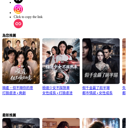
Click to copy the link
為您推薦
順產，但不順你的意
極速少女不踩煞車
假千金贏了前半場
失
打臉虐渣
⦁
爽劇
女性成長
⦁
打臉虐渣
都市情感
⦁
女性成長
都
最新推薦