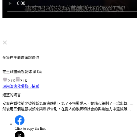
点击取消静音
全集
在生命盡頭說愛你
在生命盡頭說愛你
第
1
集
2.1K
2.1K
虐戀
治癒救贖
都市情感
絕望的謊言
安寧在婚禮前夕被診斷為胃癌晚期，為了不拖累愛人，她精心策劃了一場出軌……
然後用五個遺願視頻來與世界告別，在愛人的誤解和社會的輿論壓力中遺憾離
世…… 第1集:安寧在婚禮前夕被診斷出胃癌晚期，為了不讓愛人秦裕之承受痛苦，
她精心策劃了一場與經紀人周洛的假出軌，並決定在生命最後三個月完成五個遺願
視頻。安寧的五個遺願會是什麼？秦裕之最終會發現真相嗎？
Click to copy the link