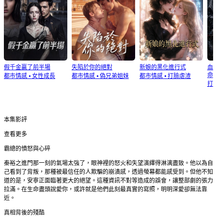
假千金贏了前半場
失陷於你的絕對
新娘的黑化進行式
血
命
都市情感
⦁
女性成長
都市情感
⦁
偽兄弟姐妹
都市情感
⦁
打臉虐渣
打
本集影評
查看更多
霸總的憤怒與心碎
秦裕之進門那一刻的氣場太強了，眼神裡的怒火和失望演繹得淋漓盡致。他以為自
己看到了背叛，那種被最信任的人欺騙的崩潰感，透過螢幕都能感受到。但他不知
道的是，安寧正面臨著更大的絕望。這種資訊不對等造成的誤會，讓整部劇的張力
拉滿。在生命盡頭說愛你，或許就是他們此刻最真實的寫照，明明深愛卻無法靠
近。
真相背後的殘酷